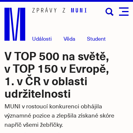
Přejít
na
hlavní
obsah
Události
Věda
Student
V TOP 500 na světě,
v TOP 150 v Evropě,
1. v ČR v oblasti
udržitelnosti
MUNI v rostoucí konkurenci obhájila
významné pozice a zlepšila získané skóre
napříč všemi žebříčky.