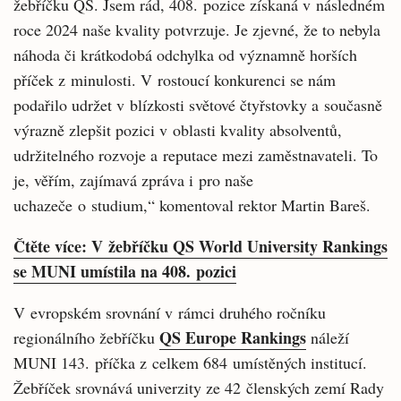
žebříčku QS. Jsem rád, 408. pozice získaná v následném
roce 2024 naše kvality potvrzuje. Je zjevné, že to nebyla
náhoda či krátkodobá odchylka od významně horších
příček z minulosti. V rostoucí konkurenci se nám
podařilo udržet v blízkosti světové čtyřstovky a současně
výrazně zlepšit pozici v oblasti kvality absolventů,
udržitelného rozvoje a reputace mezi zaměstnavateli. To
je, věřím, zajímavá zpráva i pro naše
uchazeče o studium,“ komentoval rektor Martin Bareš.
Čtěte více: V žebříčku QS World University Rankings
se MUNI umístila na 408. pozici
V evropském srovnání v rámci druhého ročníku
QS Europe Rankings
regionálního žebříčku
náleží
MUNI 143. příčka z celkem 684 umístěných institucí.
Žebříček srovnává univerzity ze 42 členských zemí Rady