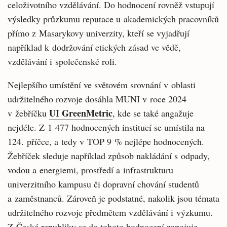
celoživotního vzdělávání. Do hodnocení rovněž vstupují
výsledky průzkumu reputace u akademických pracovníků
přímo z Masarykovy univerzity, kteří se vyjadřují
například k dodržování etických zásad ve vědě,
vzdělávání i společenské roli.
Nejlepšího umístění ve světovém srovnání v oblasti
udržitelného rozvoje dosáhla MUNI v roce 2024
UI GreenMetric
v žebříčku
, kde se také angažuje
nejdéle. Z 1 477 hodnocených institucí se umístila na
124. příčce, a tedy v TOP 9 % nejlépe hodnocených.
Žebříček sleduje například způsob nakládání s odpady,
vodou a energiemi, prostředí a infrastrukturu
univerzitního kampusu či dopravní chování studentů
a zaměstnanců. Zároveň je podstatné, nakolik jsou témata
udržitelného rozvoje předmětem vzdělávání i výzkumu.
Z České republiky se do tohoto hodnocení zapojuje