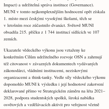
Impact) a udržitelná správa instituce (Governance).
MUNI v tomto nejkomplexnějším hodnocení opět získala
1. místo mezi českými vysokými školami, těch se
v letošním roce zúčastnilo dvanáct. Světově MUNI
obsadila 215. příčku z 1 744 institucí sídlících ve 107
zemích.
Ukazatele vědeckého výkonu jsou vztaženy ke
konkrétním Cílům udržitelného rozvoje OSN a zahrnují
též citovanost v závazných dokumentech vydávaných
zákonodárci, vládními institucemi, neziskovými
organizacemi a think-tanky. Vedle síly vědeckého výkonu
dopomohlo MUNI k výsledku i její hodnotové zakotvení
deklarované přímo ve Strategickém záměru na léta 2021–
2028, podpora studentských spolků, široká nabídka
osvětových a vzdělávacích aktivit pro veřejnost včetně