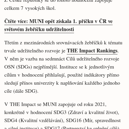
celkem 7 vysokých škol.
Čtěte více: MUNI opět získala 1. příčku v ČR ve
světovém žebříčku udržitelnosti
Třetím z mezinárodních srovnávacích žebříčků k tématu
THE Impact Rankings
trvale udržitelného rozvoje je
.
V něm je vazba na sedmnáct Cílů udržitelného rozvoje
OSN (SDGs) nejpřímější. Instituce se k jednotlivým
cílům v hodnocení přihlašují, použité indikátory přímo
sledují přínos univerzity k naplňování každého jednoho
cíle (dále SDG).
V THE Impact se MUNI zapojuje od roku 2021,
konkrétně v hodnocení SDG3 (Zdraví a kvalitní život),
SDG4 (Kvalitní vzdělávání), SDG16 (Mír, spravedlnost
a silné instituce) a SDG17 (Partnerství ke splnění cílů).