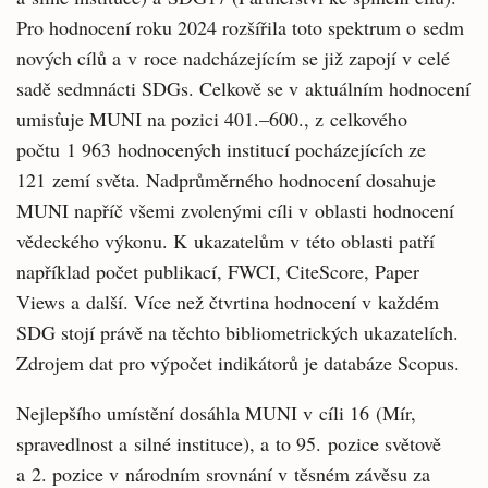
Pro hodnocení roku 2024 rozšířila toto spektrum o sedm
nových cílů a v roce nadcházejícím se již zapojí v celé
sadě sedmnácti SDGs. Celkově se v aktuálním hodnocení
umisťuje MUNI na pozici 401.–600., z celkového
počtu 1 963 hodnocených institucí pocházejících ze
121 zemí světa. Nadprůměrného hodnocení dosahuje
MUNI napříč všemi zvolenými cíli v oblasti hodnocení
vědeckého výkonu. K ukazatelům v této oblasti patří
například počet publikací, FWCI, CiteScore, Paper
Views a další. Více než čtvrtina hodnocení v každém
SDG stojí právě na těchto bibliometrických ukazatelích.
Zdrojem dat pro výpočet indikátorů je databáze Scopus.
Nejlepšího umístění dosáhla MUNI v cíli 16 (Mír,
spravedlnost a silné instituce), a to 95. pozice světově
a 2. pozice v národním srovnání v těsném závěsu za