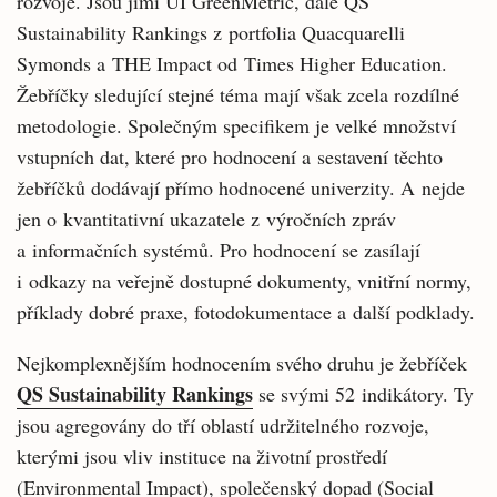
rozvoje. Jsou jimi UI GreenMetric, dále QS
Sustainability Rankings z portfolia Quacquarelli
Symonds a THE Impact od Times Higher Education.
Žebříčky sledující stejné téma mají však zcela rozdílné
metodologie. Společným specifikem je velké množství
vstupních dat, které pro hodnocení a sestavení těchto
žebříčků dodávají přímo hodnocené univerzity. A nejde
jen o kvantitativní ukazatele z výročních zpráv
a informačních systémů. Pro hodnocení se zasílají
i odkazy na veřejně dostupné dokumenty, vnitřní normy,
příklady dobré praxe, fotodokumentace a další podklady.
Nejkomplexnějším hodnocením svého druhu je žebříček
QS Sustainability Rankings
se svými 52 indikátory. Ty
jsou agregovány do tří oblastí udržitelného rozvoje,
kterými jsou vliv instituce na životní prostředí
(Environmental Impact), společenský dopad (Social