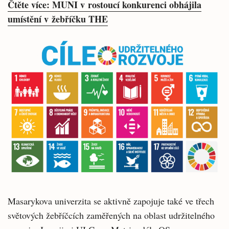
Čtěte více: MUNI v rostoucí konkurenci obhájila
umístění v žebříčku THE
Masarykova univerzita se aktivně zapojuje také ve třech
světových žebříčcích zaměřených na oblast udržitelného