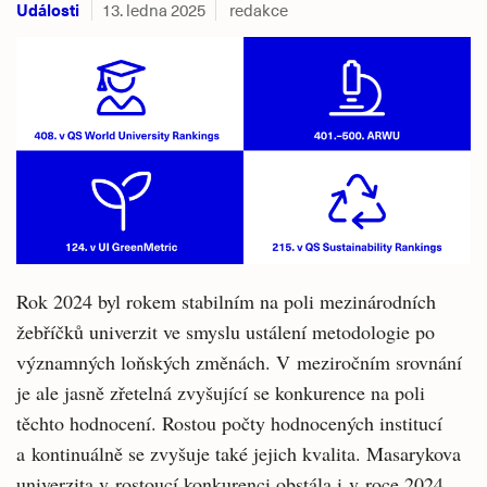
Události
13. ledna 2025
redakce
Rok 2024 byl rokem stabilním na poli mezinárodních
žebříčků univerzit ve smyslu ustálení metodologie po
významných loňských změnách. V meziročním srovnání
je ale jasně zřetelná zvyšující se konkurence na poli
těchto hodnocení. Rostou počty hodnocených institucí
a kontinuálně se zvyšuje také jejich kvalita. Masarykova
univerzita v rostoucí konkurenci obstála i v roce 2024