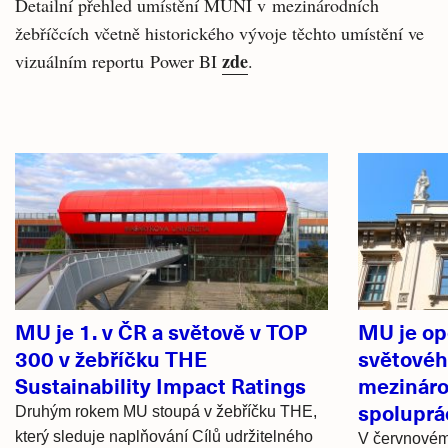
Detailní přehled umístění MUNI v mezinárodních
žebříčcích včetně historického vývoje těchto umístění ve
zde
vizuálním reportu Power BI
.
Související
články
MU je 1. v ČR a světově v TOP
MU je op
300 v žebříčku THE
světového
Sustainability Impact Ratings
mezináro
spoluprá
Druhým rokem MU stoupá v žebříčku THE,
který sleduje naplňování Cílů udržitelného
V červnovém