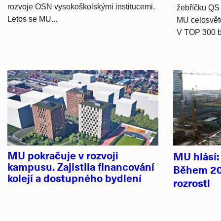
rozvoje OSN vysokoškolskými institucemi.
žebříčku QS
Letos se MU...
MU celosvěto
V TOP 300 b
Hlavní
novinky
MU pokračuje v rozvoji
MU hlásí
kampusu. Zajistila financování
Během 20
kolejí a dostupného bydlení
rozrostl