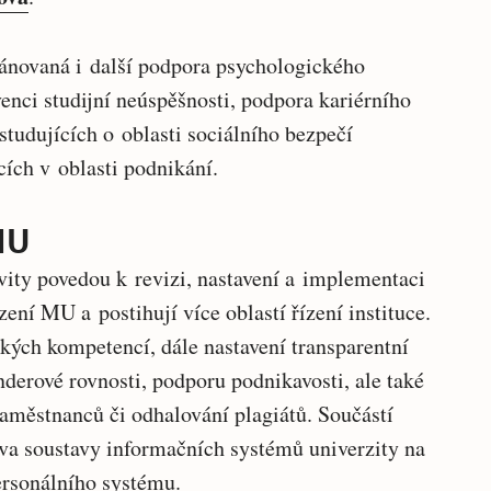
plánovaná i další podpora psychologického
nci studijní neúspěšnosti, podpora kariérního
tudujících o oblasti sociálního bezpečí
cích v oblasti podnikání.
MU
ivity povedou k revizi, nastavení a implementaci
zení MU a postihují více oblastí řízení instituce.
kých kompetencí, dále nastavení transparentní
nderové rovnosti, podporu podnikavosti, ale také
zaměstnanců či odhalování plagiátů. Součástí
rava soustavy informačních systémů univerzity na
rsonálního systému.