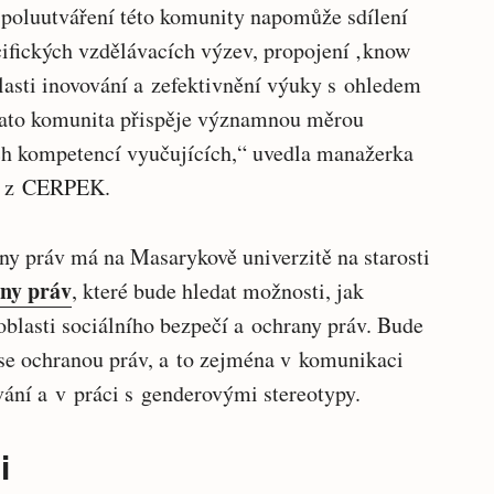
 Spoluutváření této komunity napomůže sdílení
cifických vzdělávacích výzev, propojení ‚know
asti inovování a zefektivnění výuky s ohledem
e tato komunita přispěje významnou měrou
ch kompetencí vyučujících,“ uvedla manažerka
z CERPEK.
ny práv má na Masarykově univerzitě na starosti
any práv
, které bude hledat možnosti, jak
 oblasti sociálního bezpečí a ochrany práv. Bude
 se ochranou práv, a to zejména v komunikaci
ání a v práci s genderovými stereotypy.
i