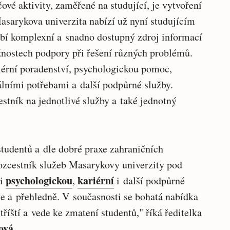
čové aktivity, zaměřené na studující, je vytvoření
asarykova univerzita nabízí už nyní studujícím
hybí komplexní a snadno dostupný zdroj informací
nostech podpory při řešení různých problémů.
riérní poradenství, psychologickou pomoc,
álními potřebami a další podpůrné služby.
stník na jednotlivé služby a také jednotný
tudentů a dle dobré praxe zahraničních
rozcestník služeb Masarykovy univerzity pod
psychologickou
kariérní
li
,
i další podpůrné
le a přehledně. V současnosti se bohatá nabídka
říští a vede ke zmatení studentů," říká ředitelka
ová
.