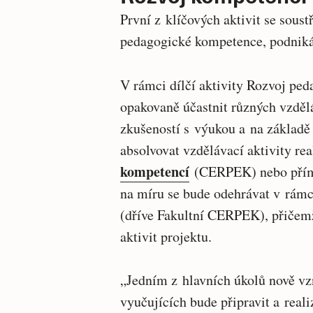
První z klíčových aktivit se sous
pedagogické kompetence, podnikán
V rámci dílčí aktivity Rozvoj pe
opakovaně účastnit různých vzděl
zkušeností s výukou a na základě
absolvovat vzdělávací aktivity re
kompetencí
(CERPEK) nebo přímo 
na míru se bude odehrávat v rámc
(dříve Fakultní CERPEK), přičemž 
aktivit projektu.
„Jedním z hlavních úkolů nově vz
vyučujících bude připravit a real