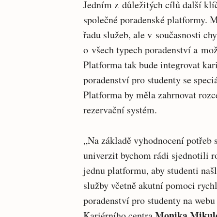
Jedním z důležitých cílů další klí
společné poradenské platformy. M
řadu služeb, ale v současnosti c
o všech typech poradenství a mož
Platforma tak bude integrovat ka
poradenství pro studenty se speci
Platforma by měla zahrnovat rozce
rezervační systém.
„Na základě vyhodnocení potřeb s
univerzit bychom rádi sjednotili 
jednu platformu, aby studenti naš
služby včetně akutní pomoci rych
poradenství pro studenty na webu t
Monika Mikul
Kariérního centra