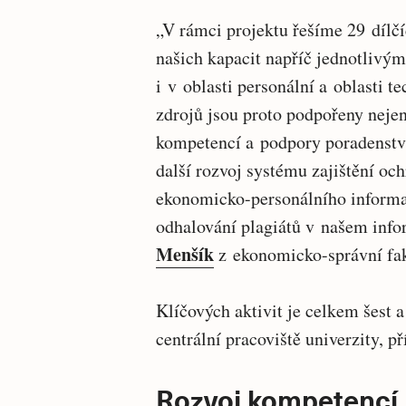
„V rámci projektu řešíme 29 dílčí
našich kapacit napříč jednotlivým
i v oblasti personální a oblasti 
zdrojů jsou proto podpořeny neje
kompetencí a podpory poradenství
další rozvoj systému zajištění oc
ekonomicko-personálního informa
odhalování plagiátů v našem info
Menšík
z ekonomicko-správní fak
Klíčových aktivit je celkem šest a
centrální pracoviště univerzity, p
Rozvoj kompetencí