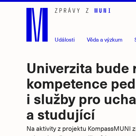
Přejít
na
hlavní
obsah
Události
Věda
a výzkum
Univerzita bude r
kompetence pe
i služby pro uch
a studující
Na aktivity z projektu KompassMUNI z