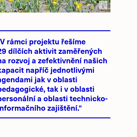
i
„V rámci projektu řešíme
29 dílčích aktivit zaměřených
na rozvoj a zefektivnění našich
kapacit napříč jednotlivými
agendami jak v oblasti
pedagogické, tak i v oblasti
personální a oblasti technicko-
informačního zajištění.“