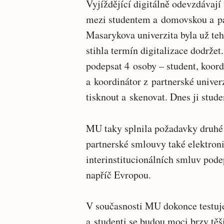
Vyjíždějící digitálně odevzdávají
mezi studentem a domovskou a par
Masarykova univerzita byla už teh
stihla termín digitalizace dodrž
podepsat 4 osoby – student, koord
a koordinátor z partnerské univer
tisknout a skenovat. Dnes ji stude
MU taky splnila požadavky druhé f
partnerské smlouvy také elektron
interinstitucionálních smluv pode
napříč Evropou.
V současnosti MU dokonce testuje 
a studenti se budou moci brzy těš