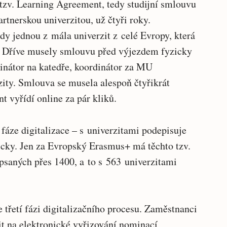
 tzv. Learning Agreement, tedy studijní smlouvu
tnerskou univerzitou, už čtyři roky.
dy jednou z mála univerzit z celé Evropy, která
et. Dříve musely smlouvu před výjezdem fyzicky
inátor na katedře, koordinátor za MU
zity. Smlouva se musela alespoň čtyřikrát
nt vyřídí online za pár kliků.
áze digitalizace – s univerzitami podepisuje
icky. Jen za Evropský Erasmus+ má těchto tzv.
psaných přes 1400, a to s 563 univerzitami
třetí fázi digitalizačního procesu. Zaměstnanci
it na elektronické vyřizování nominací