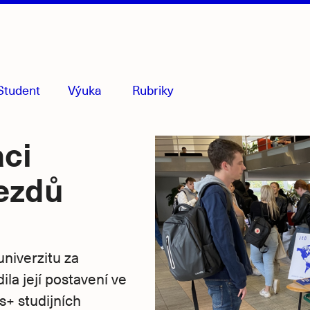
Student
Výuka
Rubriky
menu
sbaleno
aci
jezdů
niverzitu za
ila její postavení ve
+ studijních