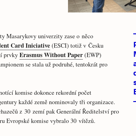
nty Masarykovy univerzity zase o něco
ent Card Iniciative
(ESCI) totiž v Česku
Erasmus Without Paper
ní prvky
(EWP)
ampionem se stala už podruhé, tentokrát pro
otící komise dokonce rekordní počet
Agentury každé země nominovaly tři organizace.
hazečů z 30 zemí pak Generální Ředitelství pro
uru Evropské komise vybralo 30 vítězů.