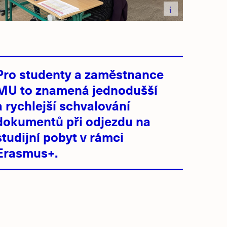
i
Pro studenty a zaměstnance
MU to znamená jednodušší
a rychlejší schvalování
dokumentů při odjezdu na
studijní pobyt v rámci
Erasmus+.