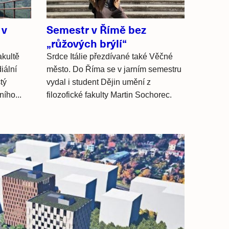
 v
Semestr v Římě bez
„růžových brýlí“
akultě
Srdce Itálie přezdívané také Věčné
iální
město. Do Říma se v jarním semestru
tý
vydal i student Dějin umění z
ního...
filozofické fakulty Martin Sochorec.