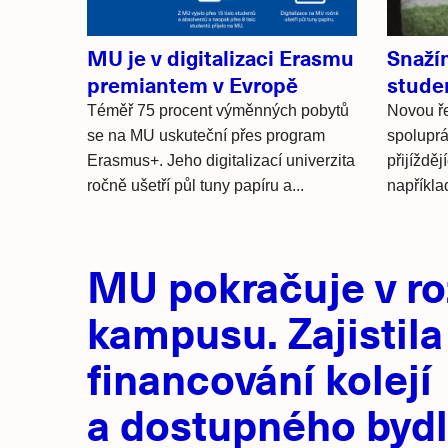
MU je v digitalizaci Erasmu
Snaží
premiantem v Evropě
stude
Téměř 75 procent výměnných pobytů
Novou ře
se na MU uskuteční přes program
spoluprá
Erasmus+. Jeho digitalizací univerzita
přijížděj
ročně ušetří půl tuny papíru a...
napříkla
Hlavní
MU pokračuje v ro
novinky
kampusu. Zajistila
financování kolejí
a dostupného bydl