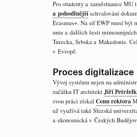
Pro studenty a zaměstnance MU 
a pohodlnější
schvalování dokume
Erasmus+. Na síť EWP musí být n
unie a dalších šesti mimounijních
Turecka, Srbska a Makedonie. Celk
v Evropě.
Proces digitalizace
Vývoj systému nejen na administ
Jiří Petržel
začátku IT architekt
Cenu rektora
svou práci získal
M
už využívá také Slezská univerzit
a ekonomická v Českých Budějov