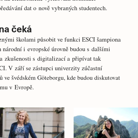
předávání dat o nově vybraných studentech.
na čeká
ěznými školami působit ve funkci ESCI šampiona
h národní i evropské úrovně budou s dalšími
 zkušenosti s digitalizací a připívat tak
I. V září se zástupci univerzity zúčastní
 ve švédském Göteborgu, kde budou diskutovat
asmu v Evropě.