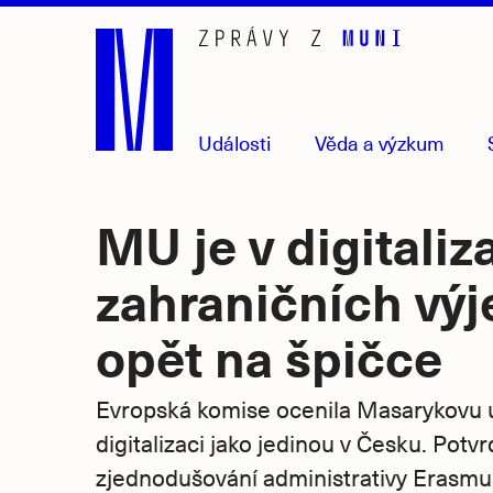
Přejít
na
hlavní
obsah
Události
Věda
a výzkum
MU je v digitaliz
zahraničních vý
opět na špičce
Evropská komise ocenila Masarykovu u
digitalizaci jako jedinou v Česku. Potvrd
zjednodušování administrativy Erasmus