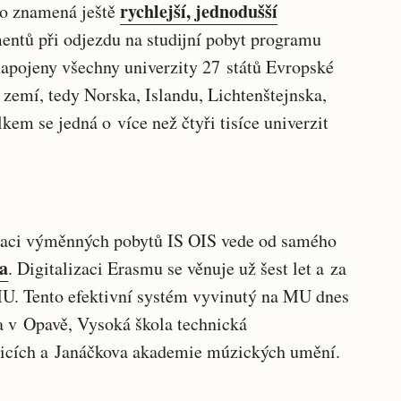
rychlejší, jednodušší
to znamená ještě
ntů při odjezdu na studijní pobyt programu
apojeny všechny univerzity 27 států Evropské
 zemí, tedy Norska, Islandu, Lichtenštejnska,
em se jedná o více než čtyři tisíce univerzit
raci výměnných pobytů IS OIS vede od samého
ka
. Digitalizaci Erasmu se věnuje už šest let a za
U. Tento efektivní systém vyvinutý na MU dnes
a v Opavě, Vysoká škola technická
icích a Janáčkova akademie múzických umění.