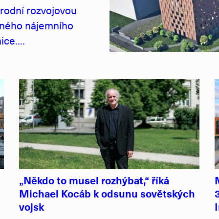
rodní rozvojovou
pného nájemního
ce....
„Někdo to musel rozhýbat,“ říká
Michael Kocáb k odsunu sovětských
vojsk