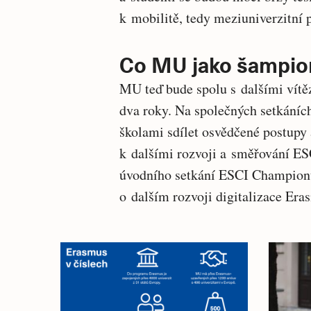
k mobilitě, tedy meziuniverzitní 
Co MU jako šampio
MU teď bude spolu s dalšími vít
dva roky. Na společných setkáníc
školami sdílet osvědčené postupy a
k dalšími rozvoji a směřování ESC
úvodního setkání ESCI Championů
o dalším rozvoji digitalizace Er
Související
články