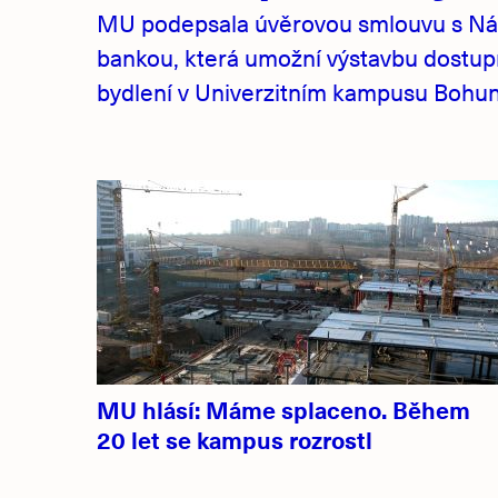
MU podepsala úvěrovou smlouvu s Ná
bankou, která umožní výstavbu dostu
bydlení v Univerzitním kampusu Bohuni
MU hlásí: Máme splaceno. Během
20 let se kampus rozrostl