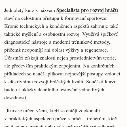
Specialista pro rozvoj hráčů
Jednoletý kurz s názvem
staví na celostním přístupu k formování sportovce.
Kromě technických a kondičních aspektů zahrnuje také
taktické myšlení a osobnostní rozvoj. Využívá špičkové
diagnostické nástroje a moderní tréninkové metody,
přičemž neopomíjí ani oblast výživy a regenerace.
Účastníci získají znalosti nejen prostřednictvím teorie,
ale především praktickým zapojením. Na konkrétních
příkladech se naučí aplikovat nejnovější postupy vedoucí
k efektivnímu rozvoji hráčských kvalit. Součástí kurzu
budou i ukázky detailního testování jednotlivých
dovedností.
„Kurz je určen všem, kteří se chtějí zdokonalit
v praktických aspektech práce s hráči – trenérům, kteří
mají zájem upevnit nebo výrazně rozšířit své odborné