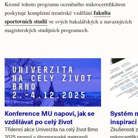
Kromě tohoto programu oceněného mikrocertifikátem
fakulta
poskytuje kompletní trenérské vzdělání
sportovních studií
ve svých bakalářských a navazujících
magisterských studijních programech.
Související
články
Konference MU napoví, jak se
Systém m
vzdělávat po celý život
inspirací
Třídenní akce Univerzita na celý život Brno
Zkušenosti 
2025 propojí v jihomoravské metropoli
mikrocertifi