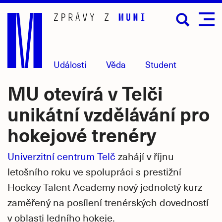
Přejít
na
hlavní
obsah
Události
Věda
Student
MU otevírá v Telči
unikátní vzdělávání pro
hokejové trenéry
Univerzitní centrum Telč
zahájí v říjnu
letošního roku ve spolupráci s prestižní
Hockey Talent Academy nový jednoletý kurz
zaměřený na posílení trenérských dovedností
v oblasti ledního hokeje.