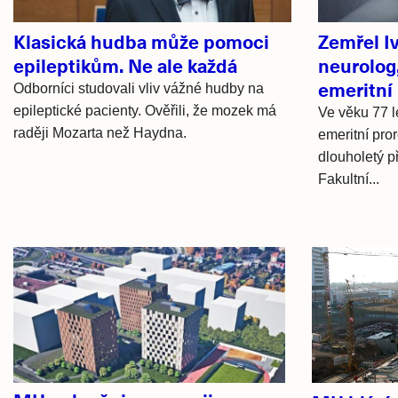
Klasická hudba může pomoci
Zemřel I
epileptikům. Ne ale každá
neurolog
emeritní
Odborníci studovali vliv vážné hudby na
epileptické pacienty. Ověřili, že mozek má
Ve věku 77 l
raději Mozarta než Haydna.
emeritní pro
dlouholetý p
Fakultní...
Hlavní
novinky