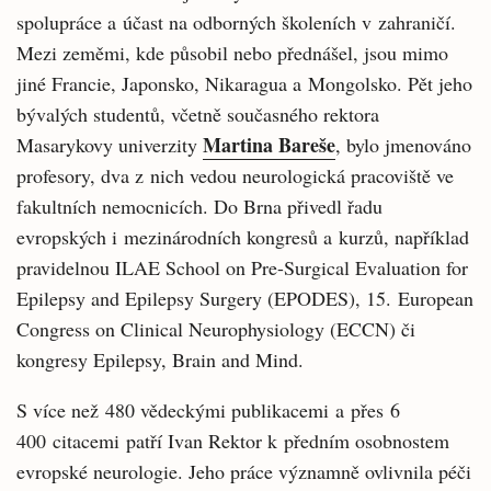
spolupráce a účast na odborných školeních v zahraničí.
Mezi zeměmi, kde působil nebo přednášel, jsou mimo
jiné Francie, Japonsko, Nikaragua a Mongolsko. Pět jeho
bývalých studentů, včetně současného rektora
Martina Bareše
Masarykovy univerzity
, bylo jmenováno
profesory, dva z nich vedou neurologická pracoviště ve
fakultních nemocnicích. Do Brna přivedl řadu
evropských i mezinárodních kongresů a kurzů, například
pravidelnou ILAE School on Pre-Surgical Evaluation for
Epilepsy and Epilepsy Surgery (EPODES), 15. European
Congress on Clinical Neurophysiology (ECCN) či
kongresy Epilepsy, Brain and Mind.
S více než 480 vědeckými publikacemi a přes 6
400 citacemi patří Ivan Rektor k předním osobnostem
evropské neurologie. Jeho práce významně ovlivnila péči