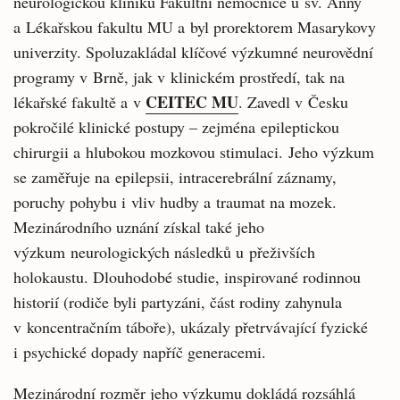
neurologickou kliniku Fakultní nemocnice u sv. Anny
a Lékařskou fakultu MU a byl prorektorem Masarykovy
univerzity. Spoluzakládal klíčové výzkumné neurovědní
programy v Brně, jak v klinickém prostředí, tak na
CEITEC MU
lékařské fakultě a v
. Zavedl v Česku
pokročilé klinické postupy – zejména epileptickou
chirurgii a hlubokou mozkovou stimulaci. Jeho výzkum
se zaměřuje na epilepsii, intracerebrální záznamy,
poruchy pohybu i vliv hudby a traumat na mozek.
Mezinárodního uznání získal také jeho
výzkum neurologických následků u přeživších
holokaustu. Dlouhodobé studie, inspirované rodinnou
historií (rodiče byli partyzáni, část rodiny zahynula
v koncentračním táboře), ukázaly přetrvávající fyzické
i psychické dopady napříč generacemi.
Mezinárodní rozměr jeho výzkumu dokládá rozsáhlá