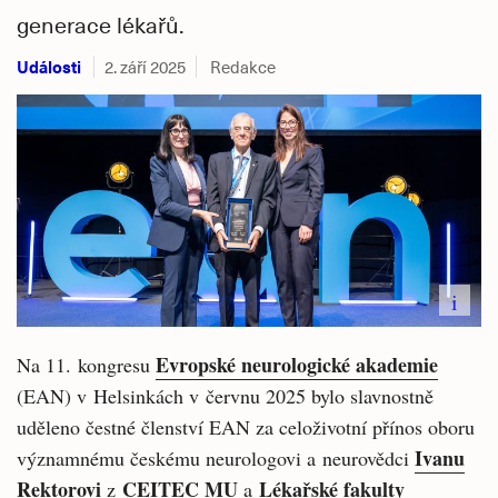
generace lékařů.
Události
2. září 2025
Redakce
i
Evropské neurologické akademie
Na 11. kongresu
(EAN) v Helsinkách v červnu 2025 bylo slavnostně
uděleno čestné členství EAN za celoživotní přínos oboru
Ivanu
významnému českému neurologovi a neurovědci
Rektorovi
CEITEC MU
Lékařské fakulty
z
a