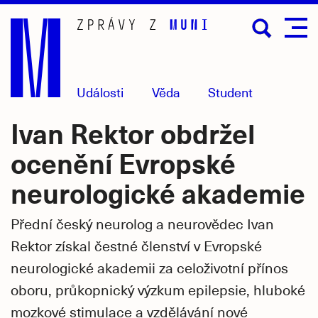
Přejít
na
hlavní
obsah
Události
Věda
Student
Ivan Rektor obdržel
ocenění Evropské
neurologické akademie
Přední český neurolog a neurovědec Ivan
Rektor získal čestné členství v Evropské
neurologické akademii za celoživotní přínos
oboru, průkopnický výzkum epilepsie, hluboké
mozkové stimulace a vzdělávání nové