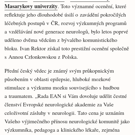
Masarykovy univerzity
. Toto významné ocenění, které
reflektuje jeho dlouhodobé úsilí o zavádění pokročilých
léčebných postupů v ČR, rozvoj výzkumných programů
a vzdělávání nové generace neurologů, bylo letos poprvé
uděleno dvěma vědcům z bývalého komunistického
bloku. Ivan Rektor získal toto prestižní ocenění společně
s Annou Członkowskou z Polska.
Přední český vědec je známý svým průkopnickým
působením v oblasti epilepsie, hluboké mozkové
stimulace a výzkumu mozku souvisejícího s hudbou
a traumatem. „Rada EAN si Vám dovoluje udělit čestné
členství Evropské neurologické akademie za Vaše
celoživotní zásluhy v neurologii. Tato cena je uznáním
Vašeho výjimečného přínosu neurologické komunitě jako
výzkumníka, pedagoga a klinického lékaře, zejména