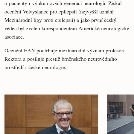
o pacienty i výuku nových generací neurologů. Získal
ocenění Velvyslanec pro epilepsii (nejvyšší uznání
Mezinárodní ligy proti epilepsii) a jako první český
vědec byl zvolen korespondentem Americké neurologické
asociace.
Ocenění EAN podtrhuje mezinárodní význam profesora
Rektora a posiluje prestiž brněnského neurovědního
prostředí i české neurologie.
Související
články