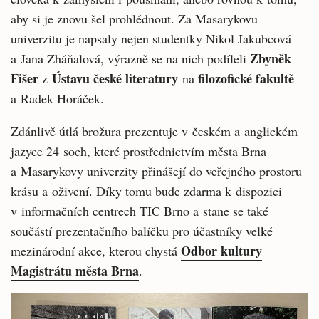
aby si je znovu šel prohlédnout. Za Masarykovu
univerzitu je napsaly nejen studentky Nikol Jakubcová
Zbyněk
a Jana Zháňalová, výrazně se na nich podíleli
Fišer
Ústavu české literatury
filozofické fakultě
z
na
a Radek Horáček.
Zdánlivě útlá brožura prezentuje v českém a anglickém
jazyce 24 soch, které prostřednictvím města Brna
a Masarykovy univerzity přinášejí do veřejného prostoru
krásu a oživení. Díky tomu bude zdarma k dispozici
v informačních centrech TIC Brno a stane se také
součástí prezentačního balíčku pro účastníky velké
Odbor kultury
mezinárodní akce, kterou chystá
Magistrátu města Brna
.