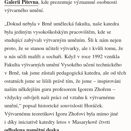
Galerii Pitevna
, kde prezentuje významné osobnosti
výtvarného umění.
„Dokud nebyla v Brně umělecká fakulta, naše katedra
byla jediným vysokoškolským pracovištěm, kde se
studující zabývali výtvarným uměním. Šli k nám nejen
proto, že se stanou učiteli výtvarky, ale i kvůli tomu, že
u nás učili malíři a sochaři. Když v roce 1992 vznikla
Fakulta výtvarných umění Vysokého učení technického
v Brně, tak jsme zůstali pedagogická katedra, ale od těch
ostatních jsme se lišili právě tím, že jsme – inspirováni
naším někdejším guru profesorem Igorem Zhořem –
vždycky odvíjeli naši práci od vztahu k výtvarnému
umění,“ popsal historické souvislosti Horáček.
Výtvarnému teoretikovi Igoru Zhořovi byla mimo jiné
i díky iniciativě katedry letos v Masarykově čtvrti
odhalena pamětní deska
.