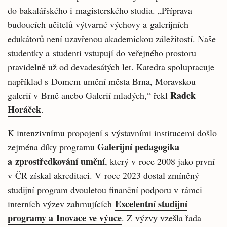
do bakalářského i magisterského studia. „Příprava
budoucích učitelů výtvarné výchovy a galerijních
edukátorů není uzavřenou akademickou záležitostí. Naše
studentky a studenti vstupují do veřejného prostoru
pravidelně už od devadesátých let. Katedra spolupracuje
například s Domem umění města Brna, Moravskou
Radek
galerií v Brně anebo Galerií mladých,“ řekl
Horáček
.
K intenzivnímu propojení s výstavními institucemi došlo
Galerijní pedagogika
zejména díky programu
a zprostředkování umění
, který v roce 2008 jako první
v ČR získal akreditaci. V roce 2023 dostal zmíněný
studijní program dvouletou finanční podporu v rámci
Excelentní studijní
interních výzev zahrnujících
programy a Inovace ve výuce
. Z výzvy vzešla řada