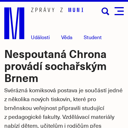
Přejít
na
hlavní
obsah
Události
Věda
Student
Nespoutaná Chrona
provádí sochařským
Brnem
Svérázná komiksová postava je součástí jedné
z několika nových tiskovin, které pro
brněnskou veřejnost připravili studující
z pedagogické fakulty. Vzdělávací materiály
nabízí dětem, učitelům i rodičům přes