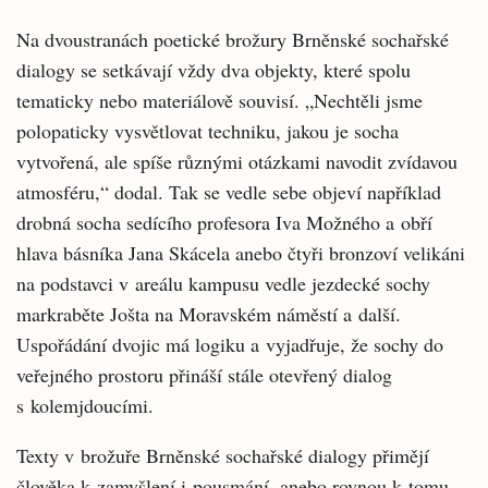
Na dvoustranách poetické brožury Brněnské sochařské
dialogy se setkávají vždy dva objekty, které spolu
tematicky nebo materiálově souvisí. „Nechtěli jsme
polopaticky vysvětlovat techniku, jakou je socha
vytvořená, ale spíše různými otázkami navodit zvídavou
atmosféru,“ dodal. Tak se vedle sebe objeví například
drobná socha sedícího profesora Iva Možného a obří
hlava básníka Jana Skácela anebo čtyři bronzoví velikáni
na podstavci v areálu kampusu vedle jezdecké sochy
markraběte Jošta na Moravském náměstí a další.
Uspořádání dvojic má logiku a vyjadřuje, že sochy do
veřejného prostoru přináší stále otevřený dialog
s kolemjdoucími.
Texty v brožuře Brněnské sochařské dialogy přimějí
člověka k zamyšlení i pousmání, anebo rovnou k tomu,