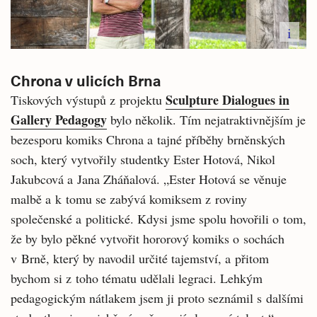
i
Chrona v ulicích Brna
Sculpture Dialogues in
Tiskových výstupů z projektu
Gallery Pedagogy
bylo několik. Tím nejatraktivnějším je
bezesporu komiks Chrona a tajné příběhy brněnských
soch, který vytvořily studentky Ester Hotová, Nikol
Jakubcová a Jana Zháňalová. „Ester Hotová se věnuje
malbě a k tomu se zabývá komiksem z roviny
společenské a politické. Kdysi jsme spolu hovořili o tom,
že by bylo pěkné vytvořit hororový komiks o sochách
v Brně, který by navodil určité tajemství, a přitom
bychom si z toho tématu udělali legraci. Lehkým
pedagogickým nátlakem jsem ji proto seznámil s dalšími