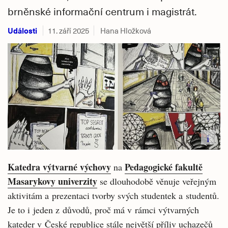
brněnské informační centrum i magistrát.
Události
11. září 2025
Hana Hložková
i
Katedra výtvarné výchovy
Pedagogické fakultě
na
Masarykovy univerzity
se dlouhodobě věnuje veřejným
aktivitám a prezentaci tvorby svých studentek a studentů.
Je to i jeden z důvodů, proč má v rámci výtvarných
kateder v České republice stále největší příliv uchazečů