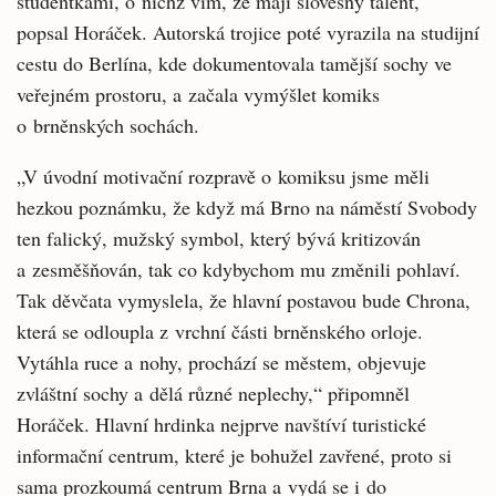
studentkami, o nichž vím, že mají slovesný talent,“
popsal Horáček. Autorská trojice poté vyrazila na studijní
cestu do Berlína, kde dokumentovala tamější sochy ve
veřejném prostoru, a začala vymýšlet komiks
o brněnských sochách.
„V úvodní motivační rozpravě o komiksu jsme měli
hezkou poznámku, že když má Brno na náměstí Svobody
ten falický, mužský symbol, který bývá kritizován
a zesměšňován, tak co kdybychom mu změnili pohlaví.
Tak děvčata vymyslela, že hlavní postavou bude Chrona,
která se odloupla z vrchní části brněnského orloje.
Vytáhla ruce a nohy, prochází se městem, objevuje
zvláštní sochy a dělá různé neplechy,“ připomněl
Horáček. Hlavní hrdinka nejprve navštíví turistické
informační centrum, které je bohužel zavřené, proto si
sama prozkoumá centrum Brna a vydá se i do