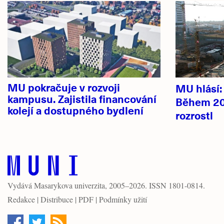
novinky
MU pokračuje v rozvoji
MU hlásí
kampusu. Zajistila financování
Během 20
kolejí a dostupného bydlení
rozrostl
Vydává
Masarykova univerzita
, 2005–2026. ISSN 1801-0814.
Redakce
|
Distribuce
|
PDF
|
Podmínky užití