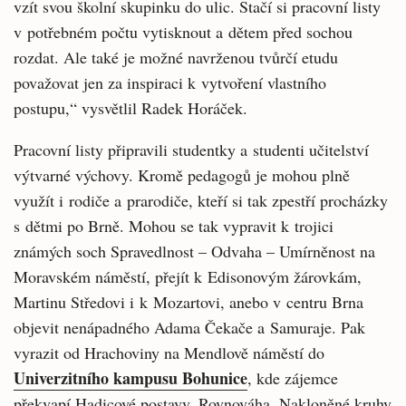
vzít svou školní skupinku do ulic. Stačí si pracovní listy
v potřebném počtu vytisknout a dětem před sochou
rozdat. Ale také je možné navrženou tvůrčí etudu
považovat jen za inspiraci k vytvoření vlastního
postupu,“ vysvětlil Radek Horáček.
Pracovní listy připravili studentky a studenti učitelství
výtvarné výchovy. Kromě pedagogů je mohou plně
využít i rodiče a prarodiče, kteří si tak zpestří procházky
s dětmi po Brně. Mohou se tak vypravit k trojici
známých soch Spravedlnost – Odvaha – Umírněnost na
Moravském náměstí, přejít k Edisonovým žárovkám,
Martinu Středovi i k Mozartovi, anebo v centru Brna
objevit nenápadného Adama Čekače a Samuraje. Pak
vyrazit od Hrachoviny na Mendlově náměstí do
Univerzitního kampusu Bohunice
, kde zájemce
překvapí Hadicové postavy, Rovnováha, Nakloněné kruhy