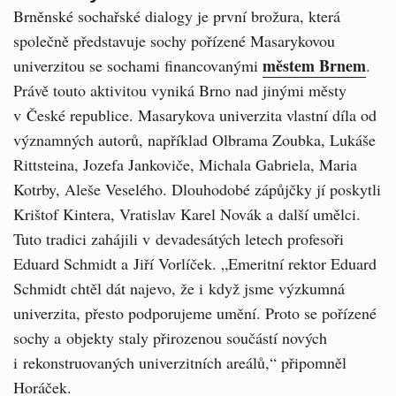
Brněnské sochařské dialogy je první brožura, která
společně představuje sochy pořízené Masarykovou
městem Brnem
univerzitou se sochami financovanými
.
Právě touto aktivitou vyniká Brno nad jinými městy
v České republice. Masarykova univerzita vlastní díla od
významných autorů, například Olbrama Zoubka, Lukáše
Rittsteina, Jozefa Jankoviče, Michala Gabriela, Maria
Kotrby, Aleše Veselého. Dlouhodobé zápůjčky jí poskytli
Krištof Kintera, Vratislav Karel Novák a další umělci.
Tuto tradici zahájili v devadesátých letech profesoři
Eduard Schmidt a Jiří Vorlíček. „Emeritní rektor Eduard
Schmidt chtěl dát najevo, že i když jsme výzkumná
univerzita, přesto podporujeme umění. Proto se pořízené
sochy a objekty staly přirozenou součástí nových
i rekonstruovaných univerzitních areálů,“ připomněl
Horáček.