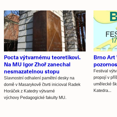
Související
články
Pocta výtvarnému teoretikovi.
Brno Art
Na MU Igor Zhoř zanechal
pozornos
nesmazatelnou stopu
Festival výt
propojí v př
Slavnostní odhalení pamětní desky na
umělecké škol
domě v Masarykově čtvrti inicioval Radek
Katedra...
Horáček z Katedry výtvarné
výchovy Pedagogické fakulty MU.
Hlavní