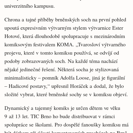
univerzitního kampusu.
Chrona a tajné příběhy brněnských soch na první pohled
upoutá expresivním výtvarným stylem výtvarnice Ester
Hotové, která dlouhodobě spolupracuje s mezinárodním
komiksovým festivalem KOMA. „Tvarosloví výtvarného
projevu, které v tomto komiksu používá, se odvíjí od
podoby zobrazovaných soch. Na každé téma nachází
nějaké jedinečné řešení. Některá socha je stylizovaná
minimalisticky – pomník Adolfa Loose, jiná je figurální
– Hadicové postavy,“ upřesnil Horáček a dodal, že bylo
složité vybrat, které brněnské sochy se v komiksu objeví.
Dynamický a tajemný komiks je určen dětem ve věku
9 až 13 let. TIC Brno ho bude distribuovat v rámci
spolupráce se školami. Pro dospělé fanoušky komiksu má
být dárkem při účasti komentovaných procházek po Brně.