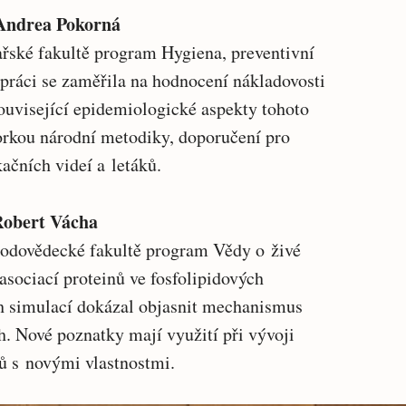
a Andrea Pokorná
ařské fakultě program Hygiena, preventivní
 práci se zaměřila na hodnocení nákladovosti
ouvisející epidemiologické aspekty tohoto
orkou národní metodiky, doporučení pro
čních videí a letáků.
 Robert Vácha
írodovědecké fakultě program Vědy o živé
asociací proteinů ve fosfolipidových
 simulací dokázal objasnit mechanismus
h. Nové poznatky mají využití při vývoji
nů s novými vlastnostmi.