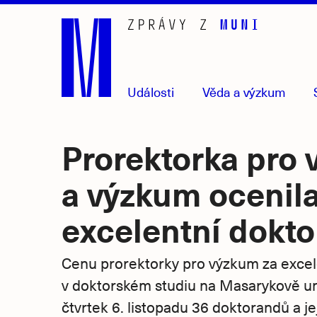
Přejít
na
hlavní
obsah
Události
Věda
a výzkum
Prorektorka pro 
a výzkum ocenil
excelentní dokt
Cenu prorektorky pro výzkum za excel
v doktorském studiu na Masarykově un
čtvrtek 6. listopadu 36 doktorandů a jej