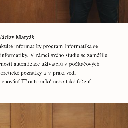
 Václav Matyáš
akultě informatiky program Informatika se
informatiky. V rámci svého studia se zaměřila
čnosti autentizace uživatelů v počítačových
eoretické poznatky a v praxi vedl
a chování IT odborníků nebo také řešení