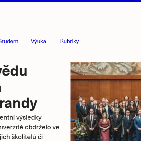
Student
Výuka
Rubriky
menu
sbaleno
vědu
a
orandy
entní výsledky
iverzitě obdrželo ve
ich školitelů či