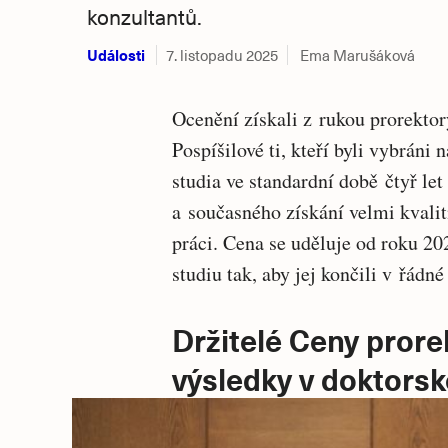
konzultantů.
Události
7. listopadu 2025
Ema Marušáková
Ocenění získali z rukou prorekto
Pospíšilové ti, kteří byli vybrán
studia ve standardní době čtyř l
a současného získání velmi kvali
práci. Cena se uděluje od roku 20
studiu tak, aby jej končili v řádn
Držitelé Ceny prore
výsledky v doktorsk