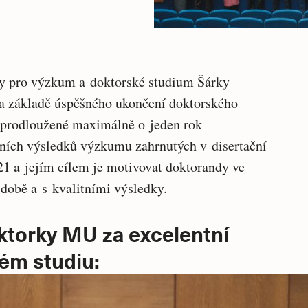
ry pro výzkum a doktorské studium Šárky
i na základě úspěšného ukončení doktorského
et prodloužené maximálně o jeden rok
tních výsledků výzkumu zahrnutých v disertační
21 a jejím cílem je motivovat doktorandy ve
é době a s kvalitními výsledky.
ktorky MU za excelentní
ém studiu: