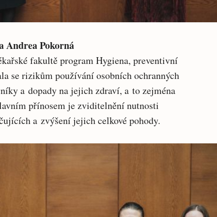
lka Andrea Pokorná
ékařské fakultě program Hygiena, preventivní
ala se rizikům používání osobních ochranných
níky a dopady na jejich zdraví, a to zejména
vním přínosem je zviditelnění nutnosti
čujících a zvýšení jejich celkové pohody.