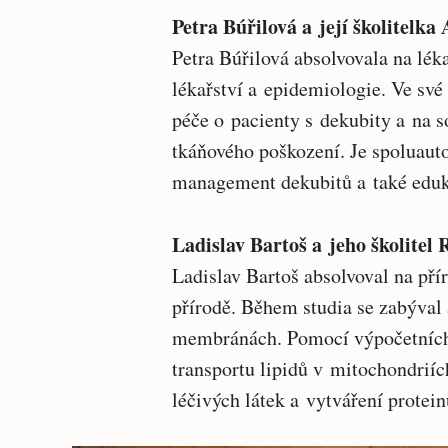
Petra Búřilová a její školitelk
Petra Búřilová absolvovala na lék
lékařství a epidemiologie. Ve své
péče o pacienty s dekubity a na s
tkáňového poškození. Je spoluaut
management dekubitů a také eduka
Ladislav Bartoš a jeho školitel
Ladislav Bartoš absolvoval na př
přírodě. Během studia se zabýval 
membránách. Pomocí výpočetních
transportu lipidů v mitochondriíc
léčivých látek a vytváření protei