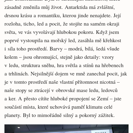
zásadně změnila můj život. Antarktida má zvláštní,
drsnou krásu a romantiku, kterou jinde nenajdete. Její
rozloha, ticho, led a pocit, že stojíte na samém okraji
světa, ve vás vyvolávají hlubokou pokoru. Když jsem
poprvé vystoupila na mořský led, zasáhla mě křehkost
i síla toho prostředí. Barvy – modrá, bílá, šedá všude
kolem – jsou ohromující, stejně jako detaily: vzory
v ledu, struktura sněhu, hra světla a stínů na hřebenech
a trhlinách. Nejsilnější dojem ve mně zanechal pocit, jak
je v tomto prostředí naše vlastní přítomnost nicotná –
naše stopy se ztrácejí v obrovské mase ledu, ledovců
a ker. A přesto cítíte hluboké propojení se Zemí – jste
součástí místa, které uchovává paměť klimatu celé
planety. Byl to mimořádně silný a pokorný zážitek.