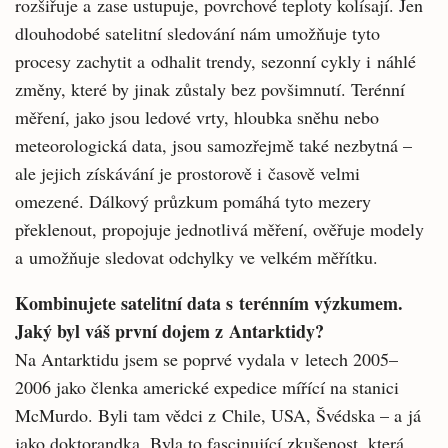
rozšiřuje a zase ustupuje, povrchové teploty kolísají. Jen
dlouhodobé satelitní sledování nám umožňuje tyto
procesy zachytit a odhalit trendy, sezonní cykly i náhlé
změny, které by jinak zůstaly bez povšimnutí. Terénní
měření, jako jsou ledové vrty, hloubka sněhu nebo
meteorologická data, jsou samozřejmě také nezbytná –
ale jejich získávání je prostorově i časově velmi
omezené. Dálkový průzkum pomáhá tyto mezery
překlenout, propojuje jednotlivá měření, ověřuje modely
a umožňuje sledovat odchylky ve velkém měřítku.
Kombinujete satelitní data s terénním výzkumem.
Jaký byl váš první dojem z Antarktidy?
Na Antarktidu jsem se poprvé vydala v letech 2005–
2006 jako členka americké expedice mířící na stanici
McMurdo. Byli tam vědci z Chile, USA, Švédska – a já
jako doktorandka. Byla to fascinující zkušenost, která