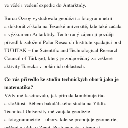
ve vědě i vedení expedic do Antarktidy.
Burcu Özsoy vystudovala geodézii a fotogrammetrii
a doktorát získala na Texaské univerzitě, kde také začala
s výzkumem Antarktidy. Tento raný zájem ji později
přivedl k založení Polar Research Institute spadající pod
TÜBİTAK – the Scientific and Technological Research
Council of Türkiye), který je zodpovědný za veškeré
aktivity Turecka v polárních oblastech.
Co vás přivedlo ke studiu technických oborů jako je
matematika?
Vždy mě fascinovalo, jak příroda kombinuje řád
a složitost. Během bakalářského studia na Yildiz
Technical University mě zaujala geodézie
a fotogrammetrie – obory, kde se propojuje geometrie,
měření a vědy o Zemi. Postupem času jsem si