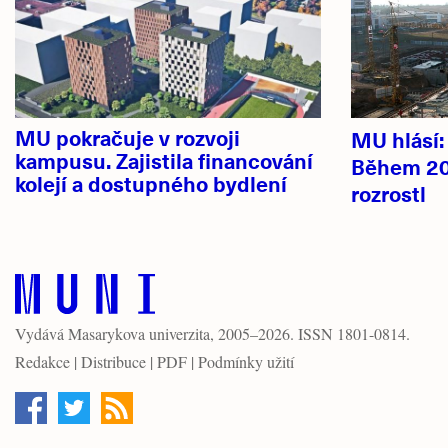
MU pokračuje v rozvoji
MU hlásí
kampusu. Zajistila financování
Během 20
kolejí a dostupného bydlení
rozrostl
Vydává
Masarykova univerzita
, 2005–2026. ISSN 1801-0814.
Redakce
|
Distribuce
|
PDF
|
Podmínky užití