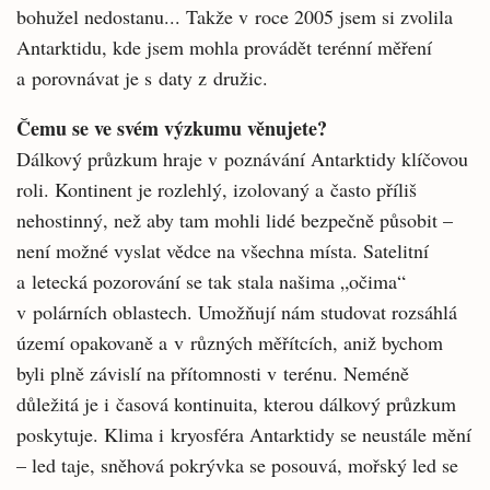
bohužel nedostanu... Takže v roce 2005 jsem si zvolila
Antarktidu, kde jsem mohla provádět terénní měření
a porovnávat je s daty z družic.
Čemu se ve svém výzkumu věnujete?
Dálkový průzkum hraje v poznávání Antarktidy klíčovou
roli. Kontinent je rozlehlý, izolovaný a často příliš
nehostinný, než aby tam mohli lidé bezpečně působit –
není možné vyslat vědce na všechna místa. Satelitní
a letecká pozorování se tak stala našima „očima“
v polárních oblastech. Umožňují nám studovat rozsáhlá
území opakovaně a v různých měřítcích, aniž bychom
byli plně závislí na přítomnosti v terénu. Neméně
důležitá je i časová kontinuita, kterou dálkový průzkum
poskytuje. Klima i kryosféra Antarktidy se neustále mění
– led taje, sněhová pokrývka se posouvá, mořský led se