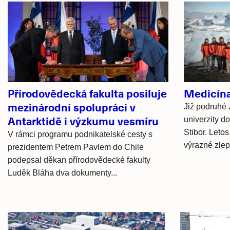
Související
články
Přírodovědecká fakulta posiluje
Medicína
mezinárodní spolupráci v
Již podruhé 
Antarktidě i výzkumu vesmíru
univerzity do
Stibor. Leto
V rámci programu podnikatelské cesty s
výrazné zlep
prezidentem Petrem Pavlem do Chile
podepsal děkan přírodovědecké fakulty
Luděk Bláha dva dokumenty...
Hlavní
novinky