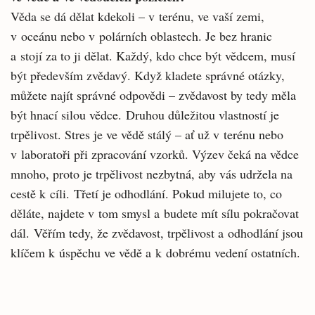
Věda se dá dělat kdekoli – v terénu, ve vaší zemi,
v oceánu nebo v polárních oblastech. Je bez hranic
a stojí za to ji dělat. Každý, kdo chce být vědcem, musí
být především zvědavý. Když kladete správné otázky,
můžete najít správné odpovědi – zvědavost by tedy měla
být hnací silou vědce. Druhou důležitou vlastností je
trpělivost. Stres je ve vědě stálý – ať už v terénu nebo
v laboratoři při zpracování vzorků. Výzev čeká na vědce
mnoho, proto je trpělivost nezbytná, aby vás udržela na
cestě k cíli. Třetí je odhodlání. Pokud milujete to, co
děláte, najdete v tom smysl a budete mít sílu pokračovat
dál. Věřím tedy, že zvědavost, trpělivost a odhodlání jsou
klíčem k úspěchu ve vědě a k dobrému vedení ostatních.