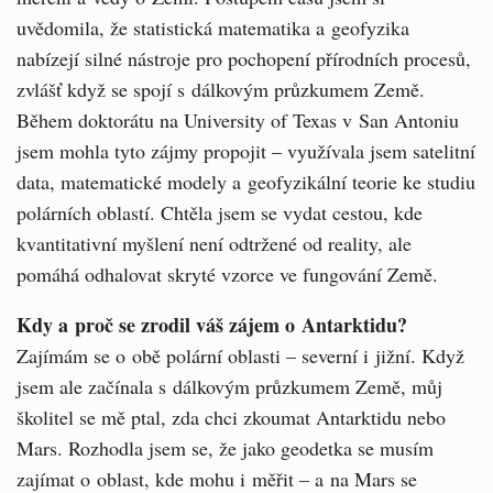
uvědomila, že statistická matematika a geofyzika
nabízejí silné nástroje pro pochopení přírodních procesů,
zvlášť když se spojí s dálkovým průzkumem Země.
Během doktorátu na University of Texas v San Antoniu
jsem mohla tyto zájmy propojit – využívala jsem satelitní
data, matematické modely a geofyzikální teorie ke studiu
polárních oblastí. Chtěla jsem se vydat cestou, kde
kvantitativní myšlení není odtržené od reality, ale
pomáhá odhalovat skryté vzorce ve fungování Země.
Kdy a proč se zrodil váš zájem o Antarktidu?
Zajímám se o obě polární oblasti – severní i jižní. Když
jsem ale začínala s dálkovým průzkumem Země, můj
školitel se mě ptal, zda chci zkoumat Antarktidu nebo
Mars. Rozhodla jsem se, že jako geodetka se musím
zajímat o oblast, kde mohu i měřit – a na Mars se