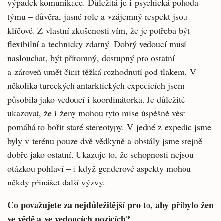
výpadek komunikace. Důležitá je i psychická pohoda
týmu – důvěra, jasné role a vzájemný respekt jsou
klíčové. Z vlastní zkušenosti vím, že je potřeba být
flexibilní a technicky zdatný. Dobrý vedoucí musí
naslouchat, být přítomný, dostupný pro ostatní –
a zároveň umět činit těžká rozhodnutí pod tlakem. V
několika tureckých antarktických expedicích jsem
působila jako vedoucí i koordinátorka. Je důležité
ukazovat, že i ženy mohou tyto mise úspěšně vést –
pomáhá to bořit staré stereotypy. V jedné z expedic jsme
byly v terénu pouze dvě vědkyně a obstály jsme stejně
dobře jako ostatní. Ukazuje to, že schopnosti nejsou
otázkou pohlaví – i když genderové aspekty mohou
někdy přinášet další výzvy.
Co považujete za nejdůležitější pro to, aby přibylo žen
ve vědě a ve vedoucích pozicích?