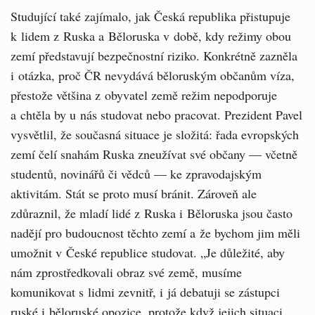
Studující také zajímalo, jak Česká republika přistupuje
k lidem z Ruska a Běloruska v době, kdy režimy obou
zemí představují bezpečnostní riziko. Konkrétně zazněla
i otázka, proč ČR nevydává běloruským občanům víza,
přestože většina z obyvatel země režim nepodporuje
a chtěla by u nás studovat nebo pracovat. Prezident Pavel
vysvětlil, že současná situace je složitá: řada evropských
zemí čelí snahám Ruska zneužívat své občany — včetně
studentů, novinářů či vědců — ke zpravodajským
aktivitám. Stát se proto musí bránit. Zároveň ale
zdůraznil, že mladí lidé z Ruska i Běloruska jsou často
nadějí pro budoucnost těchto zemí a že bychom jim měli
umožnit v České republice studovat. „Je důležité, aby
nám zprostředkovali obraz své země, musíme
komunikovat s lidmi zevnitř, i já debatuji se zástupci
ruské i běloruské opozice, protože když jejich situaci