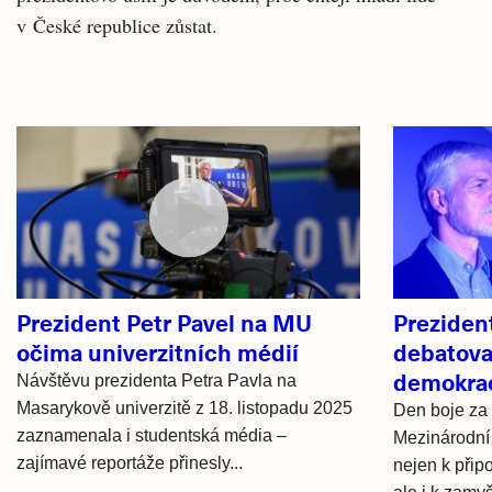
v České republice zůstat.
Související
články
Prezident Petr Pavel na MU
Prezident
očima univerzitních médií
debatova
demokrac
Návštěvu prezidenta Petra Pavla na
Masarykově univerzitě z 18. listopadu 2025
Den boje za
zaznamenala i studentská média –
Mezinárodní d
zajímavé reportáže přinesly...
nejen k přip