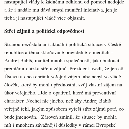
nastupující vlády k žádnému odklonu od pomoci nedojde
a že i nadále mu dává smysl muniční iniciativa, jen je
třeba ji nastupující vládě více objasnit.
Střet zájmů a politická odpovědnost
Stranou nezůstala ani aktuální politická situace v České
republice a téma skloňované pravidelně v médiích –
Andrej Babiš, majitel mnoha společností, jako budoucí
premiér a otázka střetu zájmů. Prezident uvedl, že jen ctí
Ústavu a chce chránit veřejný zájem, aby nebyl ve vládě
člověk, který by mohl upřednostnit svůj vlastní zájem na
úkor veřejného. „Jde o opatření, které má preventivní
charakter. Nechci nic jiného, než aby Andrej Babiš
veřejně řekl, jakým způsobem vyřeší střet zájmů poté, co
bude jmenován.“ Zároveň zmínil, že situace by mohla
mít i mnohem závažnější důsledky v rámci Evropské