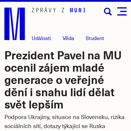
Přejít
na
hlavní
obsah
Události
Věda
Student
Prezident Pavel na MU
ocenil zájem mladé
generace o veřejné
dění i snahu lidí dělat
svět lepším
Podpora Ukrajiny, situace na Slovensku, rizika
sociálních sítí, dotazy týkající se Ruska