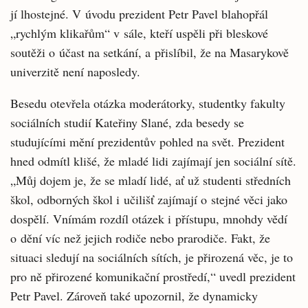
jí lhostejné. V úvodu prezident Petr Pavel blahopřál
„rychlým klikařům“ v sále, kteří uspěli při bleskové
soutěži o účast na setkání, a přislíbil, že na Masarykově
univerzitě není naposledy.
Besedu otevřela otázka moderátorky, studentky fakulty
sociálních studií Kateřiny Slané, zda besedy se
studujícími mění prezidentův pohled na svět. Prezident
hned odmítl klišé, že mladé lidi zajímají jen sociální sítě.
„Můj dojem je, že se mladí lidé, ať už studenti středních
škol, odborných škol i učilišť zajímají o stejné věci jako
dospělí. Vnímám rozdíl otázek i přístupu, mnohdy vědí
o dění víc než jejich rodiče nebo prarodiče. Fakt, že
situaci sledují na sociálních sítích, je přirozená věc, je to
pro ně přirozené komunikační prostředí,“ uvedl prezident
Petr Pavel. Zároveň také upozornil, že dynamicky