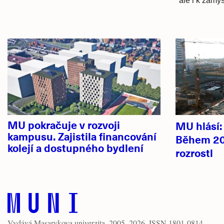
ale i k zamyš
Hlavní
novinky
MU pokračuje v rozvoji
MU hlásí
kampusu. Zajistila financování
Během 20
kolejí a dostupného bydlení
rozrostl
Vydává
Masarykova univerzita
, 2005–2026. ISSN 1801-0814.