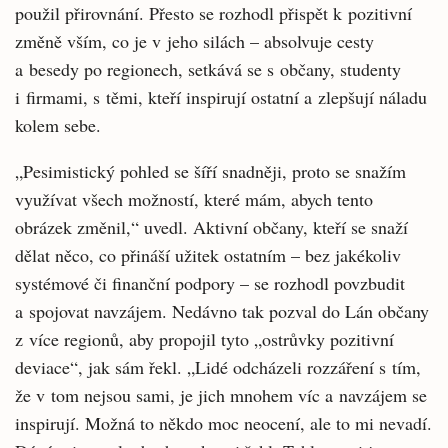
použil přirovnání. Přesto se rozhodl přispět k pozitivní
změně vším, co je v jeho silách – absolvuje cesty
a besedy po regionech, setkává se s občany, studenty
i firmami, s těmi, kteří inspirují ostatní a zlepšují náladu
kolem sebe.
„Pesimistický pohled se šíří snadněji, proto se snažím
využívat všech možností, které mám, abych tento
obrázek změnil,“ uvedl. Aktivní občany, kteří se snaží
dělat něco, co přináší užitek ostatním – bez jakékoliv
systémové či finanční podpory – se rozhodl povzbudit
a spojovat navzájem. Nedávno tak pozval do Lán občany
z více regionů, aby propojil tyto „ostrůvky pozitivní
deviace“, jak sám řekl. „Lidé odcházeli rozzáření s tím,
že v tom nejsou sami, je jich mnohem víc a navzájem se
inspirují. Možná to někdo moc neocení, ale to mi nevadí.