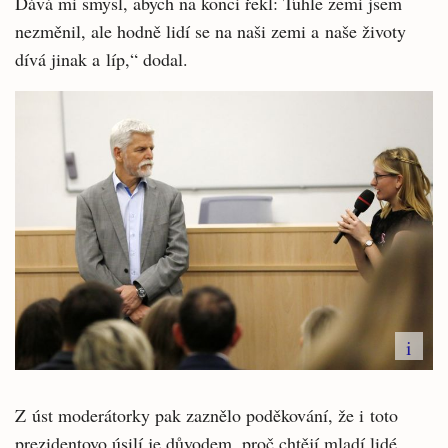
Dává mi smysl, abych na konci řekl: Tuhle zemi jsem
nezměnil, ale hodně lidí se na naši zemi a naše životy
dívá jinak a líp,“ dodal.
i
Z úst moderátorky pak zaznělo poděkování, že i toto
prezidentovo úsilí je důvodem, proč chtějí mladí lidé