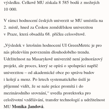
výsledku. Celkově MU získala 8 585 bodů z možných
10 000.
V rámci hodnocení českých univerzit se MU umístila na
2. místě, hned za Českou zemědělskou univerzitou
v Praze, která obsadila 68. příčku celosvětově.
„Výsledek v letošním hodnocení UI GreenMetric je pro
nás především potvrzením dlouhodobého trendu.
Udržitelnost na Masarykově univerzitě není jednorázový
projekt, ale proces, který se opírá o spolupráci napříč
univerzitou – od akademické obce po správu budov
i kolejí a menz. Po letech systematického úsilí je
příjemné vidět, že se naše práce promítá i do
mezinárodního srovnání,“ uvedla
prorektorka pro
celoživotní vzdělávání, transfer technologií a udržitelnost
Monika Jandová
MU
.