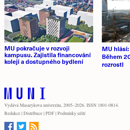
novinky
MU pokračuje v rozvoji
MU hlásí
kampusu. Zajistila financování
Během 20
kolejí a dostupného bydlení
rozrostl
Vydává
Masarykova univerzita
, 2005–2026. ISSN 1801-0814.
Redakce
|
Distribuce
|
PDF
|
Podmínky užití