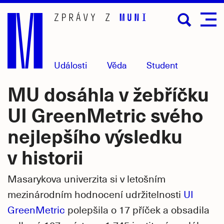
Přejít
na
hlavní
obsah
Události
Věda
Student
MU dosáhla v žebříčku
UI GreenMetric svého
nejlepšího výsledku
v historii
Masarykova univerzita si v letošním
mezinárodním hodnocení udržitelnosti
UI
GreenMetric
polepšila o 17 příček a obsadila