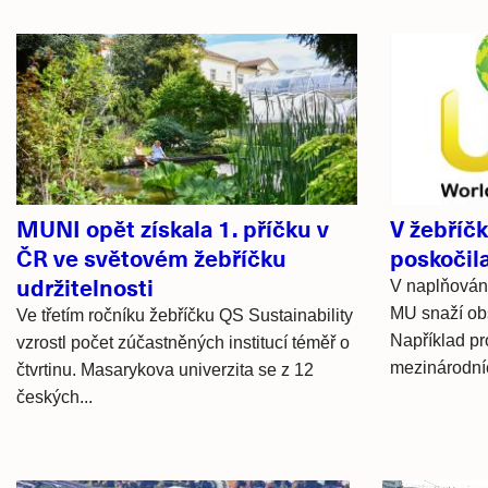
Související
články
MUNI opět získala 1. příčku v
V žebříč
ČR ve světovém žebříčku
poskočil
udržitelnosti
V naplňování 
MU snaží obs
Ve třetím ročníku žebříčku QS Sustainability
Například pr
vzrostl počet zúčastněných institucí téměř o
mezinárodníc
čtvrtinu. Masarykova univerzita se z 12
českých...
Hlavní