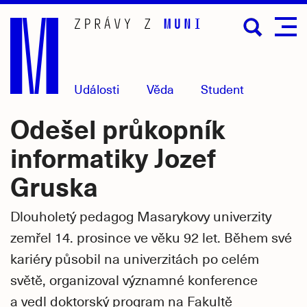
Přejít
na
hlavní
obsah
Události
Věda
Student
Odešel průkopník
informatiky Jozef
Gruska
Dlouholetý pedagog Masarykovy univerzity
zemřel 14. prosince ve věku 92 let. Během své
kariéry působil na univerzitách po celém
světě, organizoval významné konference
a vedl doktorský program na Fakultě