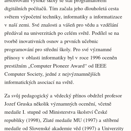
absolvování vysoké školy se stal programátorem
digitálních počítačů. Tím začala jeho dlouholetá cesta
světem výpočetní techniky, informatiky a informatizace
v naší zemi. Své znalosti a vášeň pro vědu a vzdělání
předával na univerzitách po celém světě. Podílel se na
tvorbě inovativních osnov a prvních učebnic
programování pro střední školy. Pro své významné
přínosy v oblasti informatiky byl v roce 1996 oceněn
prestižním „Computer Pioneer Award“ od IEEE
Computer Society, jedné z nejvýznamnějších
informatických asociací na světě.
Za svůj pedagogický a vědecký přínos obdržel profesor
Jozef Gruska několik významných ocenění, včetně
medaile I. stupně od Ministerstva školství České
republiky (1998), Zlaté medaile MU (1997) a stříbrné
medaile od Slovenské akademie věd (1997) a Univerzity