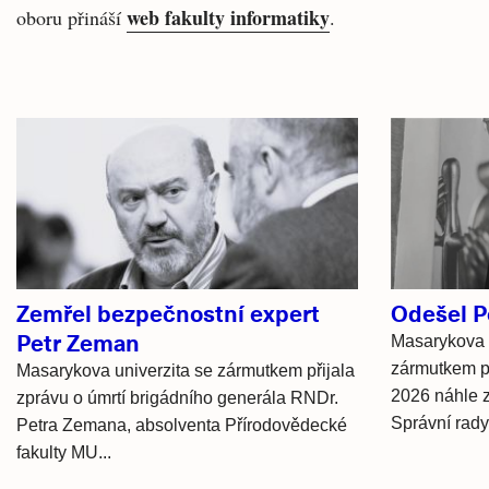
web fakulty informatiky
oboru přináší
.
Související
články
Zemřel bezpečnostní expert
Odešel P
Petr Zeman
Masarykova 
zármutkem př
Masarykova univerzita se zármutkem přijala
2026 náhle z
zprávu o úmrtí brigádního generála RNDr.
Správní rad
Petra Zemana, absolventa Přírodovědecké
fakulty MU...