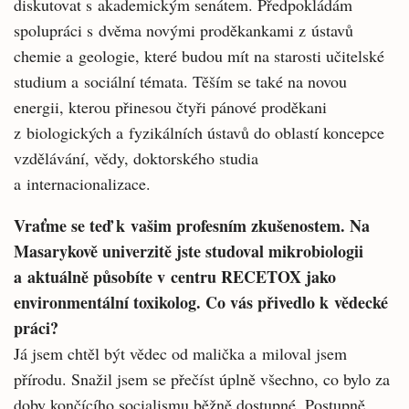
diskutovat s akademickým senátem. Předpokládám
spolupráci s dvěma novými proděkankami z ústavů
chemie a geologie, které budou mít na starosti učitelské
studium a sociální témata. Těším se také na novou
energii, kterou přinesou čtyři pánové proděkani
z biologických a fyzikálních ústavů do oblastí koncepce
vzdělávání, vědy, doktorského studia
a internacionalizace.
Vraťme se teď k vašim profesním zkušenostem. Na
Masarykově univerzitě jste studoval mikrobiologii
a aktuálně působíte v centru RECETOX jako
environmentální toxikolog. Co vás přivedlo k vědecké
práci?
Já jsem chtěl být vědec od malička a miloval jsem
přírodu. Snažil jsem se přečíst úplně všechno, co bylo za
doby končícího socialismu běžně dostupné. Postupně