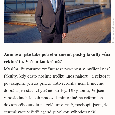
Irina Matusevič
Foto:
Zmiňoval jste také potřebu změnit postoj fakulty vůči
rektorátu. V čem konkrétně?
Myslím, že musíme změnit rezervovanost v myšlení naší
fakulty, kdy často nosíme trošku „nos nahoru“ a rektorát
považujeme jen za přítěž. Tato rétorika není k ničemu
dobrá a jen staví zbytečné bariéry. Díky tomu, že jsem
v posledních letech pracoval mimo jiné na reformách
doktorského studia na celé univerzitě, pochopil jsem, že
centralizace v řadě agend je velkou výhodou naší