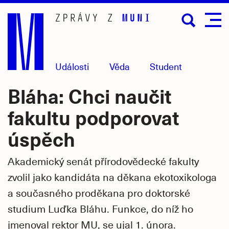
Přejít
na
hlavní
obsah
Události
Věda
Student
Bláha: Chci naučit
fakultu podporovat
úspěch
Akademický senát přírodovědecké fakulty
zvolil jako kandidáta na děkana ekotoxikologa
a současného proděkana pro doktorské
studium Luďka Bláhu. Funkce, do níž ho
jmenoval rektor MU, se ujal 1. února.