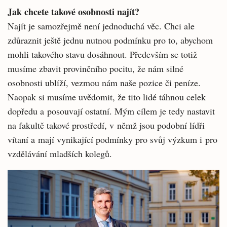
Jak chcete takové osobnosti najít?
Najít je samozřejmě není jednoduchá věc. Chci ale
zdůraznit ještě jednu nutnou podmínku pro to, abychom
mohli takového stavu dosáhnout. Především se totiž
musíme zbavit provinčního pocitu, že nám silné
osobnosti ublíží, vezmou nám naše pozice či peníze.
Naopak si musíme uvědomit, že tito lidé táhnou celek
dopředu a posouvají ostatní. Mým cílem je tedy nastavit
na fakultě takové prostředí, v němž jsou podobní lídři
vítaní a mají vynikající podmínky pro svůj výzkum i pro
vzdělávání mladších kolegů.