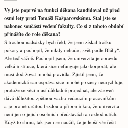
Vy jste poprvé na funkci děkana kandidoval už před
osmi lety proti Tomáši Kašparovskému. Stal jste se
nakonec součástí vedení fakulty. Co si z tohoto období
přinášíte do role děkana?
S trochou nadsázky bych řekl, že jsem získal trošku
pokory a pochopil, že nikdy nebude „svět podle Bláhy“.
Ale teď vážně. Pochopil jsem, že univerzita je opravdu
velká instituce, která sice nefunguje jako korporát, ale
musí dodržovat mnohá pravidla. Zjistil jsem, že
akademická samospráva sice mnohé procesy neurychluje,
protože se věci musí důkladně projednat, ale zároveň
dává důležitou zpětnou vazbu vedoucím pracovníkům
a je pro ně určitou brzdou a připomínkou, že univerzita
není jen o jejich osobních představách a rozhodnutích.
Když to shrnu, tak jsem se naučil, že je lepší vše řešit