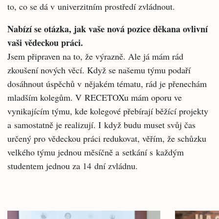
to, co se dá v univerzitním prostředí zvládnout.
Nabízí se otázka, jak vaše nová pozice děkana ovlivní
vaši vědeckou práci.
Jsem připraven na to, že výrazně. Ale já mám rád
zkoušení nových věcí. Když se našemu týmu podaří
dosáhnout úspěchů v nějakém tématu, rád je přenechám
mladším kolegům. V RECETOXu mám oporu ve
vynikajícím týmu, kde kolegové přebírají běžící projekty
a samostatně je realizují. I když budu muset svůj čas
určený pro vědeckou práci redukovat, věřím, že schůzku
velkého týmu jednou měsíčně a setkání s každým
studentem jednou za 14 dní zvládnu.