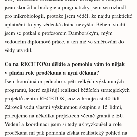
jsem skončil u biologie a pragmaticky jsem se rozhodl
pro mikrobiologii, protože jsem věděl, že najdu praktické
uplatnění, kdyby vědecká dráha nevyšla. Během studií
jsem se potkal s profesorem Damborským, mým
vedoucím diplomové práce, a ten mě ve směřování do
vědy utvrdil.
Co na RECETOXu děláte a pomohlo vám to nějak
v plnění role proděkana a nyní děkana?
Jsem koordinátor jednoho z pěti velkých výzkumných
programů, které zajišťují realizaci běžících strategických
projektů centra RECETOX, což zahrnuje asi 40 lidí.
Zároveň vedu vlastní výzkumnou skupinu s 15 lidmi,
pracujeme na několika projektech včetně grantů z EU.
Vedení a koordinaci jsem si tedy už vyzkoušel a role
proděkana mi pak pomohla získat realistický pohled na