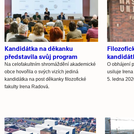
Související
články
Kandidátka na děkanku
Filozofic
představila svůj program
kandidát
Na celofakultním shromáždění akademické
O obhájení p
obce hovořila o svých vizích jediná
usiluje Iren
kandidátka na post děkanky filozofické
5. ledna 202
fakulty Irena Radová.
Hlavní
novinky