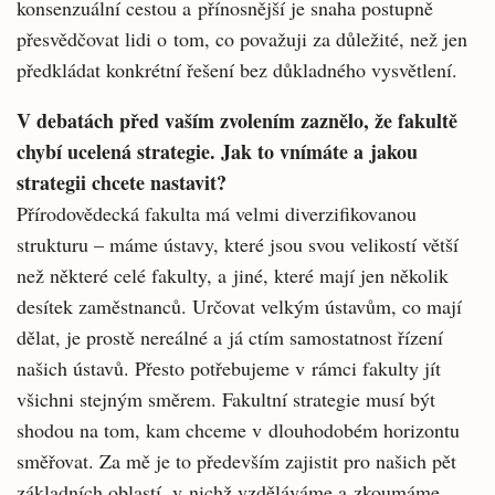
konsenzuální cestou a přínosnější je snaha postupně
přesvědčovat lidi o tom, co považuji za důležité, než jen
předkládat konkrétní řešení bez důkladného vysvětlení.
V debatách před vaším zvolením zaznělo, že fakultě
chybí ucelená strategie. Jak to vnímáte a jakou
strategii chcete nastavit?
Přírodovědecká fakulta má velmi diverzifikovanou
strukturu – máme ústavy, které jsou svou velikostí větší
než některé celé fakulty, a jiné, které mají jen několik
desítek zaměstnanců. Určovat velkým ústavům, co mají
dělat, je prostě nereálné a já ctím samostatnost řízení
našich ústavů. Přesto potřebujeme v rámci fakulty jít
všichni stejným směrem. Fakultní strategie musí být
shodou na tom, kam chceme v dlouhodobém horizontu
směřovat. Za mě je to především zajistit pro našich pět
základních oblastí, v nichž vzděláváme a zkoumáme,