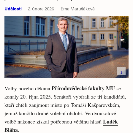
Události
2. února 2026
Ema Marušáková
i
Přírodovědecké fakulty MU
Volby nového děkana
se
konaly 20. října 2025. Senátoři vybírali ze tří kandidátů,
kteří chtěli zaujmout místo po Tomáši Kašparovském,
jemuž končilo druhé volební období. Ve dvoukolové
Luděk
volbě nakonec získal potřebnou většinu hlasů
Bláha
.