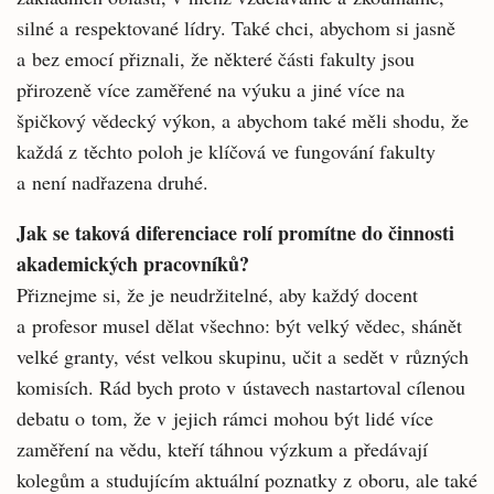
silné a respektované lídry. Také chci, abychom si jasně
a bez emocí přiznali, že některé části fakulty jsou
přirozeně více zaměřené na výuku a jiné více na
špičkový vědecký výkon, a abychom také měli shodu, že
každá z těchto poloh je klíčová ve fungování fakulty
a není nadřazena druhé.
Jak se taková diferenciace rolí promítne do činnosti
akademických pracovníků?
Přiznejme si, že je neudržitelné, aby každý docent
a profesor musel dělat všechno: být velký vědec, shánět
velké granty, vést velkou skupinu, učit a sedět v různých
komisích. Rád bych proto v ústavech nastartoval cílenou
debatu o tom, že v jejich rámci mohou být lidé více
zaměření na vědu, kteří táhnou výzkum a předávají
kolegům a studujícím aktuální poznatky z oboru, ale také