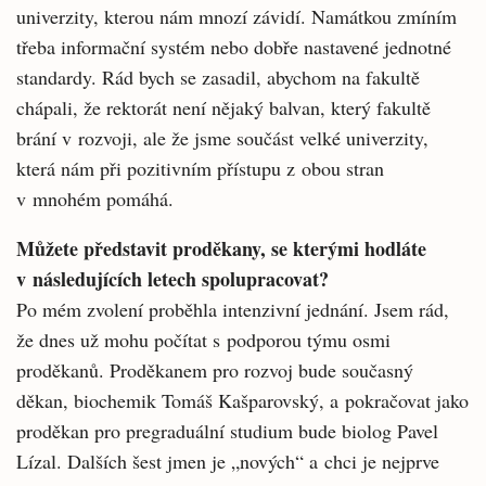
univerzity, kterou nám mnozí závidí. Namátkou zmíním
třeba informační systém nebo dobře nastavené jednotné
standardy. Rád bych se zasadil, abychom na fakultě
chápali, že rektorát není nějaký balvan, který fakultě
brání v rozvoji, ale že jsme součást velké univerzity,
která nám při pozitivním přístupu z obou stran
v mnohém pomáhá.
Můžete představit proděkany, se kterými hodláte
v následujících letech spolupracovat?
Po mém zvolení proběhla intenzivní jednání. Jsem rád,
že dnes už mohu počítat s podporou týmu osmi
proděkanů. Proděkanem pro rozvoj bude současný
děkan, biochemik Tomáš Kašparovský, a pokračovat jako
proděkan pro pregraduální studium bude biolog Pavel
Lízal. Dalších šest jmen je „nových“ a chci je nejprve