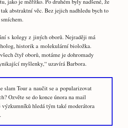
u, jako je měřítko. Po druhém byly nadšené, že
 tak abstraktní věc. Bez jejich nadhledu bych to
e smíchem.
ání s kolegy z jiných oborů. Nejraději má
holog, historik a molekulární bioložka.
všech čtyř oborů, motáme je dohromady
ynikající myšlenky,“ uzavírá Barbora.
e slam Tour a naučit se a popularizovat
ch? Ozvěte se do konce února na mail
 výzkumníků hledá tým také moderátora
.