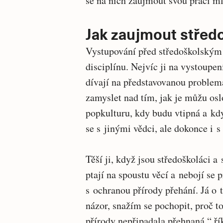
se na nich zaujmout svou prací ml
Jak zaujmout střed
Vystupování před středoškolským
disciplínu. Nejvíc ji na vystoupení
dívají na představovanou problema
zamyslet nad tím, jak je můžu osl
popkulturu, kdy budu vtipná a kdy 
se s jinými vědci, ale dokonce i 
Těší ji, když jsou středoškoláci a 
ptají na spoustu věcí a nebojí se p
s ochranou přírody přehání. Já o t
názor, snažím se pochopit, proč to
přírody nepřipadala přehnaná,“ ří