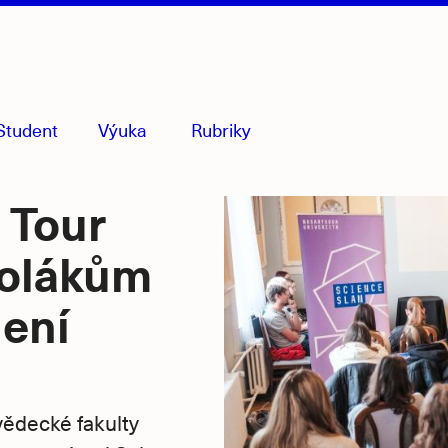
Student
Výuka
Rubriky
menu
sbaleno
 Tour
kolákům
není
vědecké fakulty