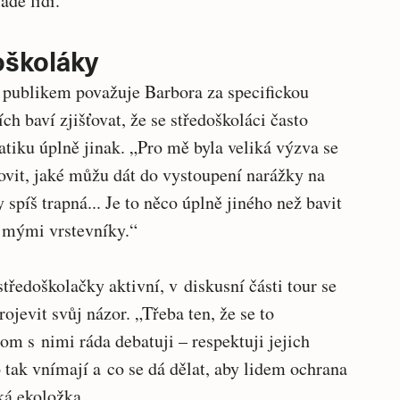
adé lidi.
oškoláky
 publikem považuje Barbora za specifickou
ch baví zjišťovat, že se středoškoláci často
tiku úplně jinak. „Pro mě byla veliká výzva se
ovit, jaké můžu dát do vystoupení narážky na
spíš trapná... Je to něco úplně jiného než bavit
s mými vrstevníky.“
středoškolačky aktivní, v diskusní části tour se
rojevit svůj názor. „Třeba ten, že se to
om s nimi ráda debatuji – respektuji jejich
 tak vnímají a co se dá dělat, aby lidem ochrana
ká ekoložka.