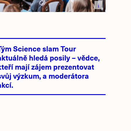
i
Tým Science slam Tour
aktuálně hledá posily – vědce,
kteří mají zájem prezentovat
svůj výzkum, a moderátora
akcí.