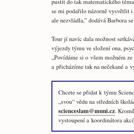
pustit do tak matematického témat
se mi podařilo názorně vysvětlit i
ale nezvládla,” dodává Barbora s
Tour jí navíc dala možnost setkáv
výjezdy týmu ve složení ona, psyc
„Povídáme si o všem možném ze 
a přicházíme tak na nečekané a v
Chcete se přidat k týmu Scienc
„svou“ vědu na středních školá
scienceslam@muni.cz
. Kromě
vystoupení a koordinátora akcí