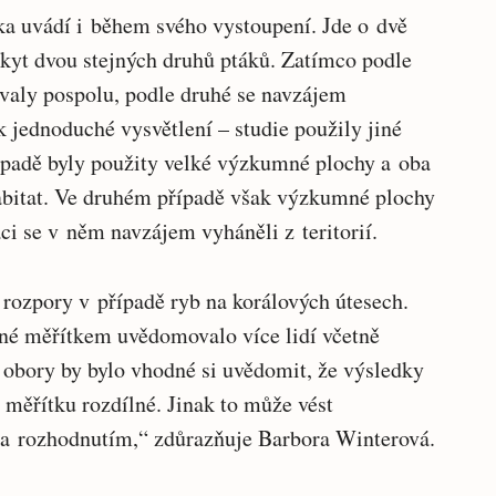
ka uvádí i během svého vystoupení. Jde o dvě
kyt dvou stejných druhů ptáků. Zatímco podle
ovaly pospolu, podle druhé se navzájem
 jednoduché vysvětlení – studie použily jiné
ípadě byly použity velké výzkumné plochy a oba
abitat. Ve druhém případě však výzkumné plochy
áci se v něm navzájem vyháněli z teritorií.
 rozpory v případě ryb na korálových útesech.
ené měřítkem uvědomovalo více lidí včetně
obory by bylo vhodné si uvědomit, že výsledky
 měřítku rozdílné. Jinak to může vést
a rozhodnutím,“ zdůrazňuje Barbora Winterová.