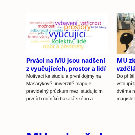
Související
články
Prváci na MU jsou nadšení
MU zk
z vyučujících, prostor a lidí
vzděl
Motivaci ke studiu a první dojmy na
Do příšt
Masarykově univerzitě mapuje
vstoupí 
pravidelný průzkum mezi studujícími
dvěma n
prvních ročníků bakalářského a...
magister
Hlavní