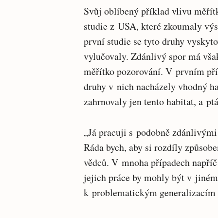
Svůj oblíbený příklad vlivu měřít
studie z USA, které zkoumaly výs
první studie se tyto druhy vyskyt
vylučovaly. Zdánlivý spor má však
měřítko pozorování. V prvním př
druhy v nich nacházely vhodný h
zahrnovaly jen tento habitat, a pt
„Já pracuji s podobně zdánlivými
Ráda bych, aby si rozdíly způsob
vědců. V mnoha případech napříč 
jejich práce by mohly být v jiném
k problematickým generalizacím 