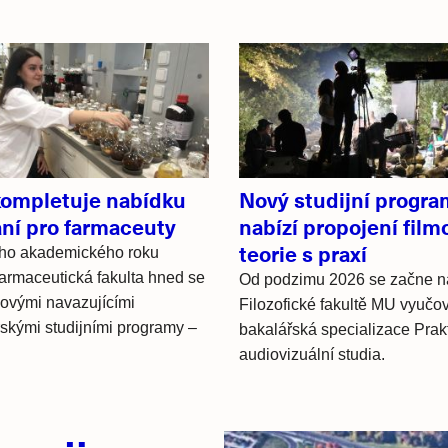
ompletuje nabídku
Nový studijní progra
ání pro farmaceuty
nabízí propojení film
teorie s praxí
ího akademického roku
farmaceutická fakulta hned se
Od podzimu 2026 se začne n
ovými navazujícími
Filozofické fakultě MU vyučo
skými studijními programy –
bakalářská specializace Prak
audiovizuální studia.