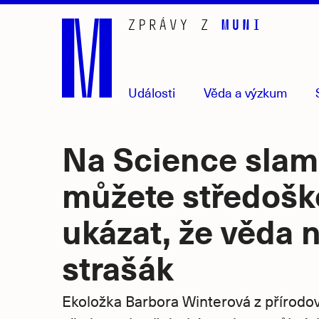
Přejít
na
hlavní
obsah
Události
Věda
a výzkum
Na Science slam
můžete středoš
ukázat, že věda 
strašák
Ekoložka Barbora Winterová z přírodo