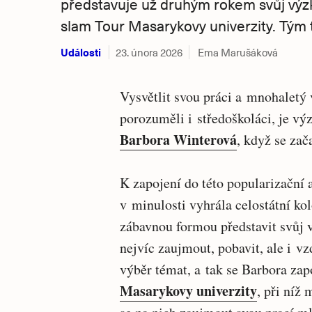
představuje už druhým rokem svůj vý
slam Tour Masarykovy univerzity. Tým t
Události
23. února 2026
Ema Marušáková
Vysvětlit svou práci a mnohalet
porozuměli i středoškoláci, je výz
Barbora Winterová
, když se zač
K zapojení do této popularizační a
v minulosti vyhrála celostátní ko
zábavnou formou představit svůj 
nejvíc zaujmout, pobavit, ale i v
výběr témat, a tak se Barbora zapo
Masarykovy univerzity
, při níž