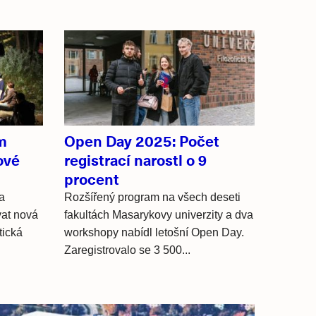
m
Open Day 2025: Počet
ové
registrací narostl o 9
procent
a
R
ozšířený program n
a všech deseti
vat nová
fakultách
Masarykovy univerzity a
dva
tická
workshopy nabídl letošní Open Day.
Zaregistrovalo se
3 500...