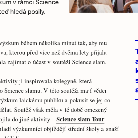
zkum v rámci Science
eď hledá posily.
ý výzkum během několika minut tak, aby mu
va, kterou před více než dvěma lety přijala
ala zajímat o účast v soutěži Science slam.
ktivity ji inspirovala kolegyně, která
lo Science slamu. V této soutěži mají vědci
výzkum laickému publiku a pokusit se jej co
zdělat. Soutěž však měla v té době omezený
Science slam Tour
jila do jiné aktivity –
 mladí výzkumníci objíždějí střední školy a snaží