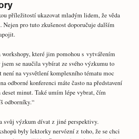
ory
kou příležitostí ukazovat mladým lidem, že věda
. Nejen pro tuto zkušenost doporučuje dalším
apojit.
ka workshopy, které jim pomohou s vytvářením
 jsem se naučila vybírat ze svého výzkumu to
ut není na vysvětlení komplexního tématu moc
i na odborné konferenci máte často na představení
h deset minut. Také umím lépe vybrat, čím
š odborníky.“
a svůj výzkum dívat z jiné perspektivy.
shopů byly lektorky nervózní z toho, že se chci