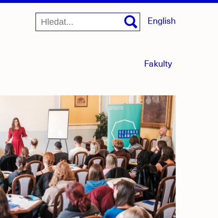
English
menu
Fakulty
sbaleno