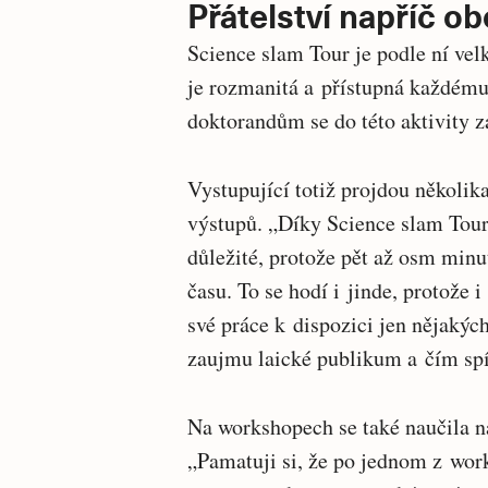
Přátelství napříč ob
Science slam Tour je podle ní vel
je rozmanitá a přístupná každému
doktorandům se do této aktivity z
Vystupující totiž projdou několi
výstupů. „Díky Science slam Tour
důležité, protože pět až osm min
času. To se hodí i jinde, protože 
své práce k dispozici jen nějakýc
zaujmu laické publikum a čím spí
Na workshopech se také naučila n
„Pamatuji si, že po jednom z work