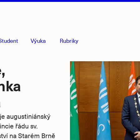
Student
Výuka
Rubriky
menu
sbaleno
,
nka
a
je augustiniánský
ncie řádu sv.
ství na Starém Brně