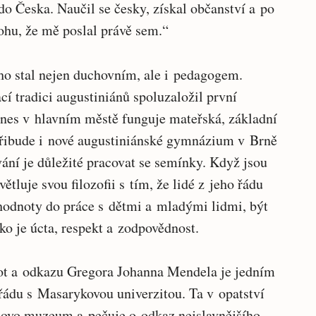
 do Česka. Naučil se česky, získal občanství a po
ohu, že mě poslal právě sem.“
ho stal nejen duchovním, ale i pedagogem.
cí tradici augustiniánů spoluzaložil první
dnes v hlavním městě funguje mateřská, základní
řibude i nové augustiniánské gymnázium v Brně
ání je důležité pracovat se semínky. Když jsou
ětluje svou filozofii s tím, že lidé z jeho řádu
 hodnoty do práce s dětmi a mladými lidmi, být
ko je úcta, respekt a zodpovědnost.
not a odkazu Gregora Johanna Mendela je jedním
ádu s Masarykovou univerzitou. Ta v opatství
ovo muzeum a pečuje o odkaz nejslavnějšího