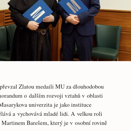
o převzal Zlatou medaili MU za dlouhodobou
orandum o dalším rozvoji vztahů v oblasti
asarykova univerzita je jako instituce
lává a vychovává mladé lidi. A velkou roli
m Martinem Barešem, který je v osobní rovině