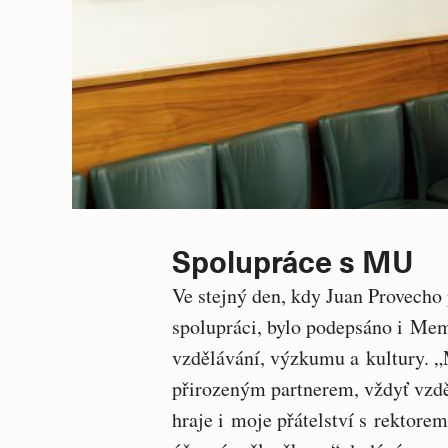
Spolupráce s MU
Ve stejný den, kdy Juan Provech
spolupráci, bylo podepsáno i Mem
vzdělávání, výzkumu a kultury. „M
přirozeným partnerem, vždyť vzdě
hraje i moje přátelství s rektore