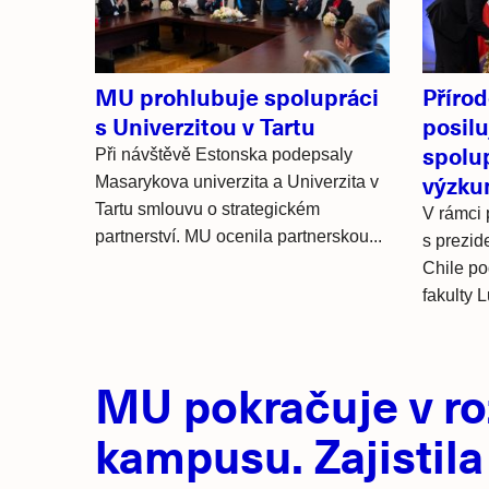
MU prohlubuje spolupráci
Příro
s Univerzitou v Tartu
posil
spolup
Při návštěvě Estonska podepsaly
výzku
Masarykova univerzita a Univerzita v
Tartu smlouvu o strategickém
V rámci 
partnerství. MU ocenila partnerskou...
s prezi
Chile p
fakulty 
Hlavní
MU pokračuje v ro
novinky
kampusu. Zajistila