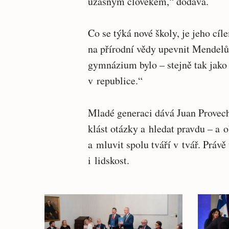
úžasným člověkem,“ dodává.
Co se týká nové školy, je jeho cíl
na přírodní vědy upevnit Mendelů
gymnázium bylo – stejně tak jako 
v republice.“
Mladé generaci dává Juan Provech
klást otázky a hledat pravdu – a 
a mluvit spolu tváří v tvář. Práv
i lidskost.
Související
články