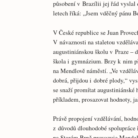
působení v Brazílii jej řád vyslal
letech říká: „Jsem vděčný pánu B
V České republice se Juan Provec
V návaznosti na staletou vzděláva
augustiniánskou školu v Praze – 
škola i gymnázium. Brzy k nim p
na Mendlově náměstí. „Ve vzděláv
dobrá, přijdou i dobré plody,“ vysv
se snaží promítat augustiniánské
příkladem, prosazovat hodnoty, ja
Právě propojení vzdělávání, hod
z důvodů dlouhodobé spolupráce ř
na Starém Brně provozuje Mendel