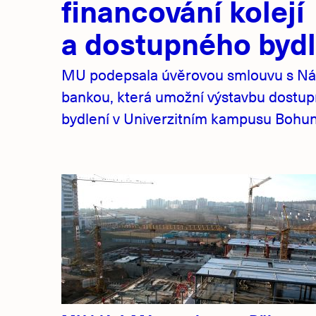
financování kolejí
a dostupného bydl
MU podepsala úvěrovou smlouvu s Ná
bankou, která umožní výstavbu dostu
bydlení v Univerzitním kampusu Bohuni