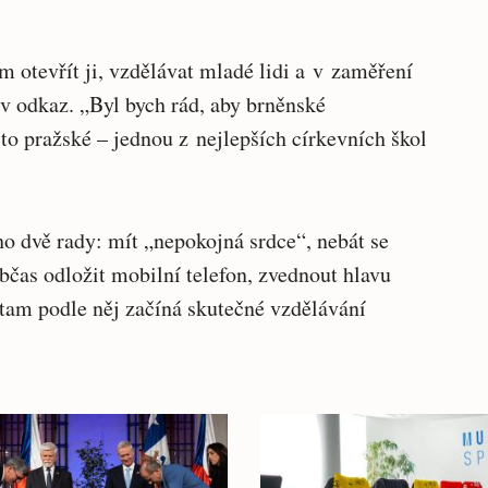
em otevřít ji, vzdělávat mladé lidi a v zaměření
v odkaz. „Byl bych rád, aby brněnské
to pražské – jednou z nejlepších církevních škol
o dvě rady: mít „nepokojná srdce“, nebát se
občas odložit mobilní telefon, zvednout hlavu
ě tam podle něj začíná skutečné vzdělávání