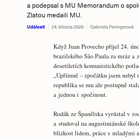
a podepsal s MU Memorandum o spolup
Zlatou medaili MU.
Události
24. března 2026
Gabriela Peringerová
Když Juan Provecho přijel 24. úno
brazilského São Paula za mráz a 
desetiletích komunistického potla
„Upřímně – zpočátku jsem nebyl 
republika se mu ale postupně sta
a jednou i spočinout.
Rodák ze Španělska vyrůstal v ro
a studoval na augustiniánské škol
blízkost lidem, práce s mladými a