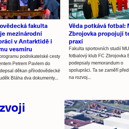
dovědecká fakulta
Věda potkává fotbal:
uje mezinárodní
Zbrojovka propojují te
ráci v Antarktidě i
praxí
mu vesmíru
Fakulta sportovních studií MU
fotbalový klub FC Zbrojovka 
programu podnikatelské cesty
podepsaly memorandum o
dentem Petrem Pavlem do
spolupráci. Ta se zaměří pře
odepsal děkan přírodovědecké
na rozvoj...
Luděk Bláha dva dokumenty...
zvoji