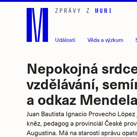
Přejít
na
hlavní
obsah
Události
Věda
a výzkum
Nepokojná srdce
vzdělávání, semí
a odkaz Mendel
Juan Bautista Ignacio Provecho López 
kněz, pedagog a provinciál České provi
Augustina. Má na starosti správu opat