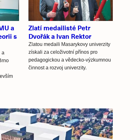
 MU a
Zlatí medailisté Petr
orii s
Dvořák a Ivan Rektor
Zlatou medaili Masarykovy univerzity
získali za celoživotní přínos pro
 a
pedagogickou a vědecko-výzkumnou
Brno
činnost a rozvoj univerzity.
devším