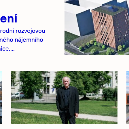
ení
rodní rozvojovou
pného nájemního
ce....