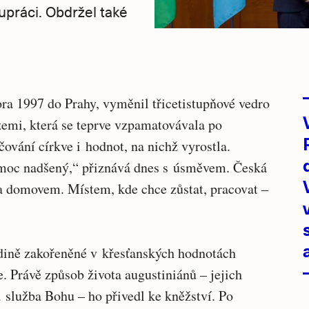
ráci. Obdržel také
ra 1997 do Prahy, vyměnil třicetistupňové vedro
zemi, která se teprve vzpamatovávala po
čování církve i hodnot, na nichž vyrostla.
moc nadšený,“ přiznává dnes s úsměvem. Česká
la domovem. Místem, kde chce zůstat, pracovat –
dině zakořeněné v křesťanských hodnotách
e. Právě způsob života augustiniánů – jejich
 služba Bohu – ho přivedl ke kněžství. Po