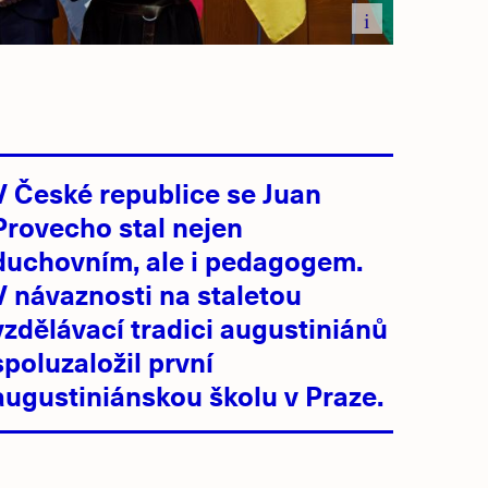
i
V České republice se Juan
Provecho stal nejen
duchovním, ale i pedagogem.
V návaznosti na staletou
vzdělávací tradici augustiniánů
spoluzaložil první
augustiniánskou školu v Praze.