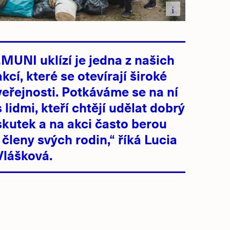
i
„MUNI uklízí je jedna z našich
akcí, které se otevírají široké
veřejnosti. Potkáváme se na ní
s lidmi, kteří chtějí udělat dobrý
skutek a na akci často berou
i členy svých rodin,“ říká Lucia
Vlášková.