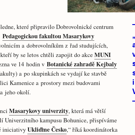
ledne, které připravilo Dobrovolnické centrum
Pedagogickou fakultou Masarykovy
s
volnicím a dobrovolníkům z řad studujících,
MUNI
kteří by se letos chtěli zapojit do akce
Botanické zahradě Kejbaly
března ve 14 hodin v
akulty) a po skupinkách se vydají ke stavbě
ici Kamenice a prostory mezi budovami
 jeho okolí.
Masarykovy univerzity
ámci
, která má větší
olí Univerzitního kampusu Bohunice, přispíváme
Ukliďme Česko
 iniciativy
,“ říká koordinátorka