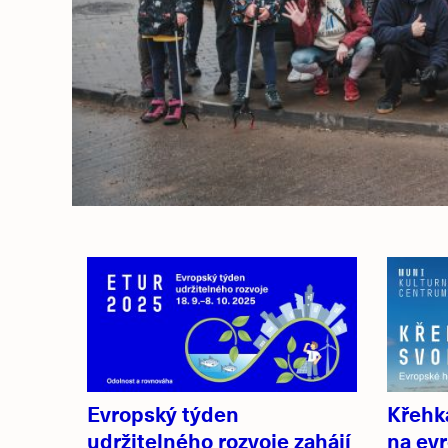
Související
články
Evropský týden
Křehk
udržitelného rozvoje zahájí
na evr