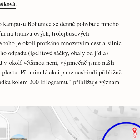
ášková
.
ho kampusu Bohunice se denně pohybuje mnoho
ším na tramvajových, trolejbusových
 toho je okolí protkáno množstvím cest a silnic.
 odpadu (igelitové sáčky, obaly od jídla)
d v okolí většinou není, výjimečně jsme našli
plastu. Při minulé akci jsme nasbírali přibližně
ledku kolem 200 kilogramů,“ přibližuje význam