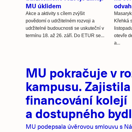
MU úklidem
odvahu
Akce a aktivity s cílem zvýšit
Masaryko
povědomí o udržitelném rozvoji a
Křehká 
udržitelné budoucnosti se uskuteční v
listopad
termínu 18. až 26. září. Do ETUR se...
otevře d
a...
Hlavní
MU pokračuje v ro
novinky
kampusu. Zajistila
financování kolejí
a dostupného bydl
MU podepsala úvěrovou smlouvu s Ná