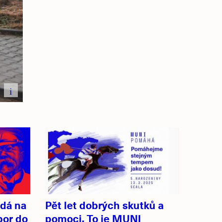
i
dá na
Pět let dobrých skutků a
bor do
pomoci. To je MUNI