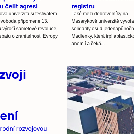
 čelit agresi
registru
va univerzita si festivalem
Také mezi dobrovolníky na
svoboda připomene 13.
Masarykově univerzitě vyvola
u výročí sametové revoluce,
solidarity osud jedenapůlročn
ebatu o zranitelnosti Evropy
Madlenky, která trpí aplastick
anemií a čeká...
zvoji
ení
rodní rozvojovou