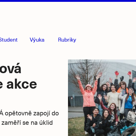
Student
Výuka
Rubriky
menu
sbaleno
nová
e akce
 opětovně zapojí do
zaměří se na úklid