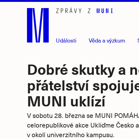
Přejít
na
hlavní
obsah
Události
Věda
a výzkum
Dobré skutky a 
přátelství spojuj
MUNI uklízí
V sobotu 28. března se MUNI POMÁHÁ
celorepublikové akce Ukliďme Česko a 
v okolí univerzitního kampusu.