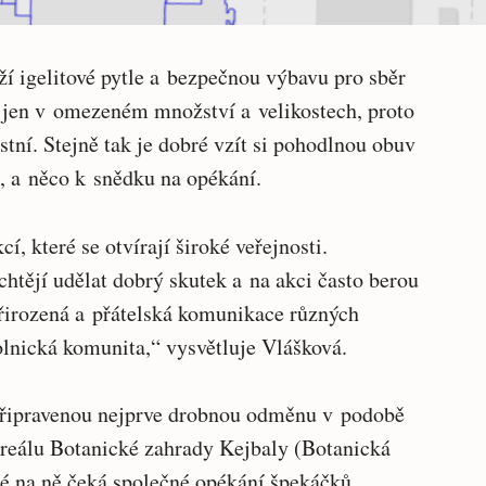
í igelitové pytle a bezpečnou výbavu pro sběr
 jen v omezeném množství a velikostech, proto
astní. Stejně tak je dobré vzít si pohodlnou obuv
t, a něco k snědku na opékání.
í, které se otvírají široké veřejnosti.
chtějí udělat dobrý skutek a na akci často berou
přirozená a přátelská komunikace různých
volnická komunita,“ vysvětluje Vlášková.
 připravenou nejprve drobnou odměnu v podobě
reálu Botanické zahrady Kejbaly (Botanická
té na ně čeká společné opékání špekáčků