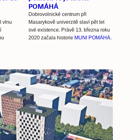
POMÁHÁ
Dobrovolnické centrum při
l vlnu
Masarykově univerzitě slaví pět let
í
své existence. Právě 13. března roku
ou
2020 začala historie
MUNI POMÁHÁ
.