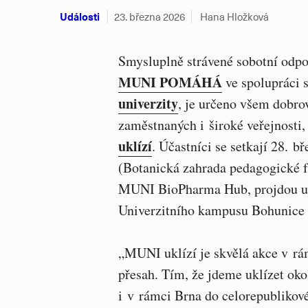
Události
23. března 2026
Hana Hložková
Smysluplně strávené sobotní odpo
MUNI POMÁHÁ
ve spolupráci 
univerzity
, je určeno všem dobro
zaměstnaných i široké veřejnosti, 
uklízí
. Účastníci se setkají 28. 
(Botanická zahrada pedagogické f
MUNI BioPharma Hub, projdou ul
Univerzitního kampusu Bohunice a
„MUNI uklízí je skvělá akce v r
přesah. Tím, že jdeme uklízet ok
i v rámci Brna do celorepublikové