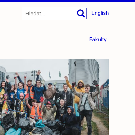
English
menu
Fakulty
sbaleno