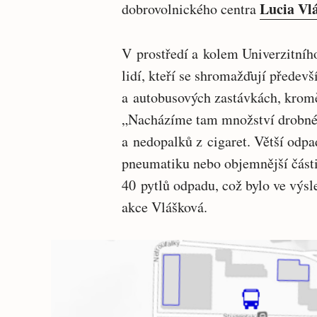
Lucia Vl
dobrovolnického centra
V prostředí a kolem Univerzitní
lidí, kteří se shromažďují předev
a autobusových zastávkách, kromě
„Nacházíme tam množství drobného
a nedopalků z cigaret. Větší odpa
pneumatiku nebo objemnější části 
40 pytlů odpadu, což bylo ve výs
akce Vlášková.