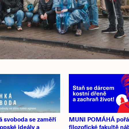
á svoboda se zaměří
MUNI POMÁHÁ pořá
opské ideály a
filozofické fakultě ná