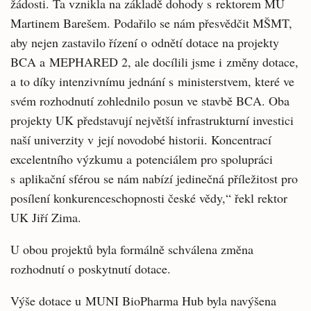
žádosti. Ta vznikla na základě dohody s rektorem MU
Martinem Barešem. Podařilo se nám přesvědčit MŠMT,
aby nejen zastavilo řízení o odnětí dotace na projekty
BCA a MEPHARED 2, ale docílili jsme i změny dotace,
a to díky intenzivnímu jednání s ministerstvem, které ve
svém rozhodnutí zohlednilo posun ve stavbě BCA. Oba
projekty UK představují největší infrastrukturní investici
naší univerzity v její novodobé historii. Koncentrací
excelentního výzkumu a potenciálem pro spolupráci
s aplikační sférou se nám nabízí jedinečná příležitost pro
posílení konkurenceschopnosti české vědy,“ řekl rektor
UK Jiří Zima.
U obou projektů byla formálně schválena změna
rozhodnutí o poskytnutí dotace.
Výše dotace u MUNI BioPharma Hub byla navýšena