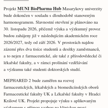
MUNI BioPharma Hub
Projekt
Masarykovy univerzity
bude dokončen v souladu s dlouhodobě stanoveným
harmonogramem. Slavnostní otevření je plánováno na
30. listopadu 2026, přičemž výuka a výzkumný provoz
budou zahájeny již v následujícím akademickém roce
2026/2027, tedy od září 2026. V prostorách najdou
zázemí přes dva tisíce studentů a desítky zaměstnanců,
a to nejen z farmaceutické, ale také z přírodovědecké či
lékařské fakulty, a v rámci prolínání vzdělávání
a výzkumu také studenti doktorských studií.
MEPHARED 2 bude zaměřen na rozvoj
farmaceutických, lékařských a biomedicínských oborů
Farmaceutické fakulty UK a Lékařské fakulty v Hradci
Králové UK. Projekt propojuje výuku s aplikovaným
výzkumem s přímou vazbou na klinickou praxi