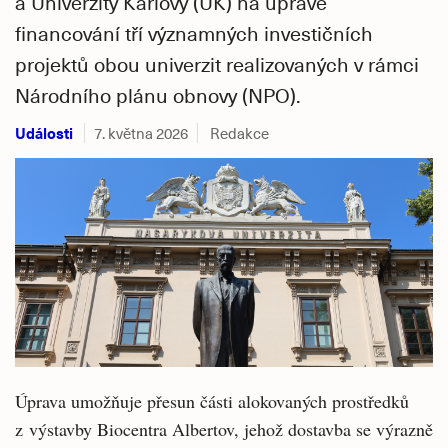
a Univerzity Karlovy (UK) na úpravě
financování tří významných investičních
projektů obou univerzit realizovaných v rámci
Národního plánu obnovy (NPO).
Události
7. května 2026
Redakce
Úprava umožňuje přesun části alokovaných prostředků
z výstavby Biocentra Albertov, jehož dostavba se výrazně