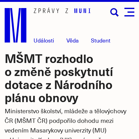
Přejít
na
hlavní
obsah
Události
Věda
Student
MŠMT rozhodlo
o změně poskytnutí
dotace z Národního
plánu obnovy
Ministerstvo školství, mládeže a tělovýchovy
ČR (MŠMT ČR) podpořilo dohodu mezi
vedením Masarykovy univerzity (MU)