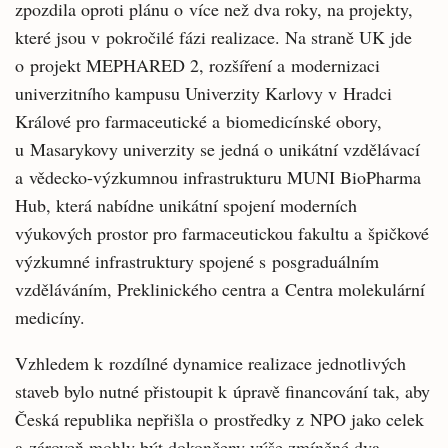
zpozdila oproti plánu o více než dva roky, na projekty,
které jsou v pokročilé fázi realizace. Na straně UK jde
o projekt MEPHARED 2, rozšíření a modernizaci
univerzitního kampusu Univerzity Karlovy v Hradci
Králové pro farmaceutické a biomedicínské obory,
u Masarykovy univerzity se jedná o unikátní vzdělávací
a vědecko-výzkumnou infrastrukturu MUNI BioPharma
Hub, která nabídne unikátní spojení moderních
výukových prostor pro farmaceutickou fakultu a špičkové
výzkumné infrastruktury spojené s posgraduálním
vzděláváním, Preklinického centra a Centra molekulární
medicíny.
Vzhledem k rozdílné dynamice realizace jednotlivých
staveb bylo nutné přistoupit k úpravě financování tak, aby
Česká republika nepřišla o prostředky z NPO jako celek
a zároveň mohly být dokončeny výše zmíněné dva