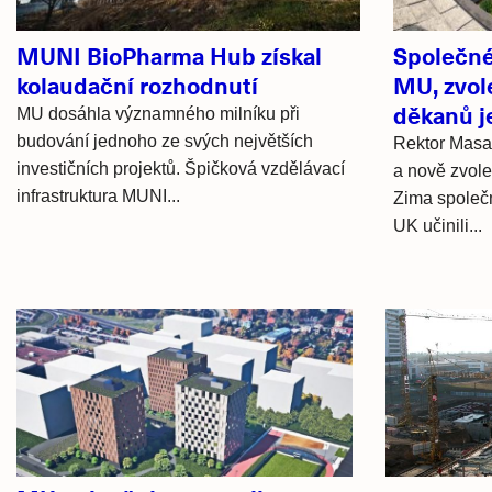
MUNI BioPharma Hub získal
Společné
kolaudační rozhodnutí
MU, zvol
děkanů j
MU dosáhla významného milníku při
budování jednoho ze svých největších
Rektor Masar
investičních projektů. Špičková vzdělávací
a nově zvolen
infrastruktura MUNI...
Zima společn
UK učinili...
Hlavní
novinky