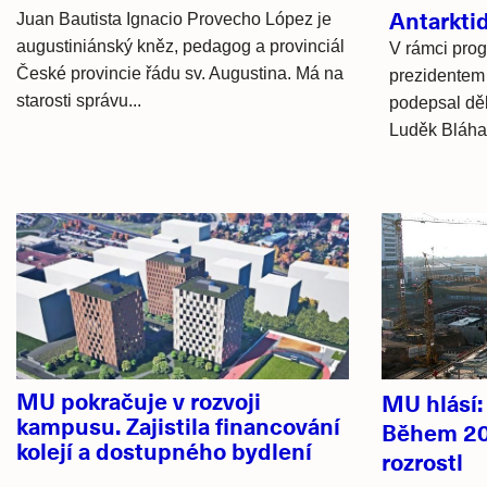
Antarkti
Juan Bautista Ignacio Provecho López je
augustiniánský kněz, pedagog a provinciál
V rámci prog
České provincie řádu sv. Augustina. Má na
prezidentem
starosti správu...
podepsal dě
Luděk Bláha
Hlavní
novinky
MU pokračuje v rozvoji
MU hlásí
kampusu. Zajistila financování
Během 20
kolejí a dostupného bydlení
rozrostl