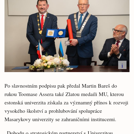
i
Po slavnostním podpisu pak předal Martin Bareš do
rukou Toomase Assera také Zlatou medaili MU, kterou
estonská univerzita získala za významný přínos k rozvoji
vysokého školství a prohlubování spolupráce
Masarykovy univerzity se zahraničními institucemi.
„Dohodu o strategickém partnerství s Univerzitou