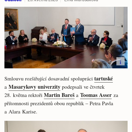
i
tartuské
Smlouvu rozšiřující dosavadní spolupráci
Masarykovy univerzity
a
podepsali ve čtvrtek
Martin Bareš
Toomas Asser
28. května rektoři
a
za
přítomnosti prezidentů obou republik – Petra Pavla
a
Alara
Karise.