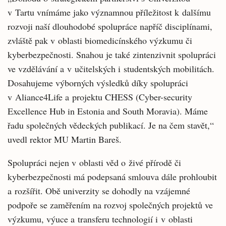
v Tartu vnímáme jako významnou příležitost k dalšímu
rozvoji naší dlouhodobé spolupráce napříč disciplínami,
zvláště pak v oblasti biomedicínského výzkumu či
kyberbezpečnosti. Snahou je také zintenzivnit spolupráci
ve vzdělávání a v učitelských i studentských mobilitách.
Dosahujeme výborných výsledků díky spolupráci
v Aliance4Life a projektu CHESS (Cyber-security
Excellence Hub in Estonia and South Moravia). Máme
řadu společných vědeckých publikací. Je na čem stavět,“
uvedl rektor MU Martin Bareš.
Spolupráci nejen v oblasti věd o živé přírodě či
kyberbezpečnosti má podepsaná smlouva dále prohloubit
a rozšířit. Obě univerzity se dohodly na vzájemné
podpoře se zaměřením na rozvoj společných projektů ve
výzkumu, výuce a transferu technologií i v oblasti