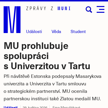
Přejít
na
hlavní
obsah
Události
Věda
Student
MU prohlubuje
spolupráci
s Univerzitou v Tartu
Při návštěvě Estonska podepsaly Masarykova
univerzita a Univerzita v Tartu smlouvu
o strategickém partnerství. MU ocenila
partnerskou instituci také Zlatou medailí MU.
Události
29. května 2026
Ema Marušáková