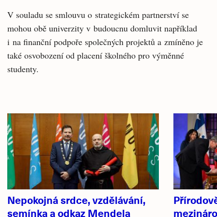
V souladu se smlouvu o strategickém partnerství se
mohou obě univerzity v budoucnu domluvit například
i na finanční podpoře společných projektů a zmíněno je
také osvobození od placení školného pro výměnné
studenty.
Související
články
Nepokojná srdce, vzdělávání,
Přírodově
semínka a odkaz Mendela
mezináro