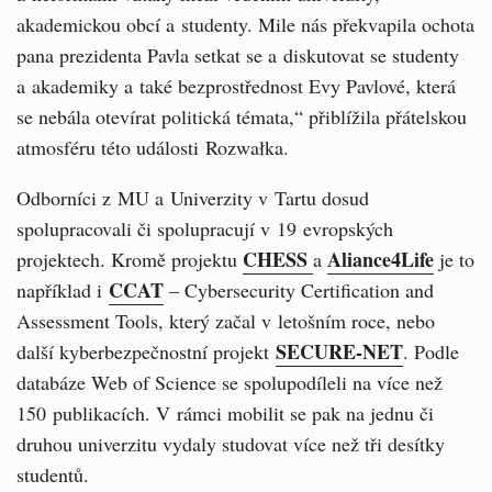
akademickou obcí a studenty. Mile nás překvapila ochota
pana prezidenta Pavla setkat se a diskutovat se studenty
a akademiky a také bezprostřednost Evy Pavlové, která
se nebála otevírat politická témata,“ přiblížila přátelskou
atmosféru této události Rozwałka.
Odborníci z MU a Univerzity v Tartu dosud
spolupracovali či spolupracují v 19 evropských
CHESS
Aliance4Life
projektech. Kromě projektu
a
je to
CCAT
například i
– Cybersecurity Certification and
Assessment Tools, který začal v letošním roce, nebo
SECURE-NET
další kyberbezpečnostní projekt
. Podle
databáze Web of Science se spolupodíleli na více než
150 publikacích. V rámci mobilit se pak na jednu či
druhou univerzitu vydaly studovat více než tři desítky
studentů.