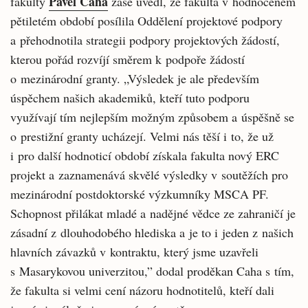
Pavel Caha
fakulty
zase uvedl, že fakulta v hodnoceném
pětiletém období posílila Oddělení projektové podpory
a přehodnotila strategii podpory projektových žádostí,
kterou pořád rozvíjí směrem k podpoře žádostí
o mezinárodní granty. „Výsledek je ale především
úspěchem našich akademiků, kteří tuto podporu
využívají tím nejlepším možným způsobem a úspěšně se
o prestižní granty ucházejí. Velmi nás těší i to, že už
i pro další hodnoticí období získala fakulta nový ERC
projekt a zaznamenává skvělé výsledky v soutěžích pro
mezinárodní postdoktorské výzkumníky MSCA PF.
Schopnost přilákat mladé a nadějné vědce ze zahraničí je
zásadní z dlouhodobého hlediska a je to i jeden z našich
hlavních závazků v kontraktu, který jsme uzavřeli
s Masarykovou univerzitou,” dodal proděkan Caha s tím,
že fakulta si velmi cení názoru hodnotitelů, kteří dali