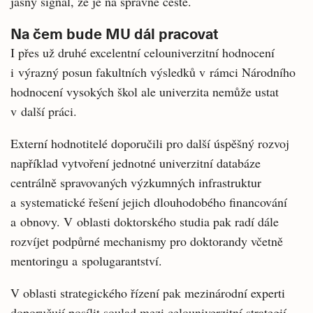
jasný signál, že je na správné cestě.
Na čem bude MU dál pracovat
I přes už druhé excelentní celouniverzitní hodnocení
i výrazný posun fakultních výsledků v rámci Národního
hodnocení vysokých škol ale univerzita nemůže ustat
v další práci.
Externí hodnotitelé doporučili pro další úspěšný rozvoj
například vytvoření jednotné univerzitní databáze
centrálně spravovaných výzkumných infrastruktur
a systematické řešení jejich dlouhodobého financování
a obnovy. V oblasti doktorského studia pak radí dále
rozvíjet podpůrné mechanismy pro doktorandy včetně
mentoringu a spolugarantství.
V oblasti strategického řízení pak mezinárodní experti
doporučují posílit soulad mezi celouniverzitní strategií