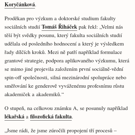
Koryčánková
.
Proděkan pro výzkum a doktorské studium fakulty
Tomáš Řiháček
sociálních studií
pak řekl: „Velmi nás
těší být svědky posunu, který fakulta sociálních studií
udělala od posledního hodnocení a který je výsledkem
řady dílčích kroků. Mezi ně patří například formulace
grantové strategie, podpora aplikovaného výzkumu, která
se mimo jiné projevila založením první sociálně-vědní
spin-off společnosti, silná mezinárodní spolupráce nebo
směřování ke genderově vyváženému profesnímu růstu
akademiček a akademiků.“
O stupeň, na celkovou známku A, se posunuly například
lékařská
filozofická fakulta
a
.
„Jsme rádi, že jsme zúročili propojení tří procesů –