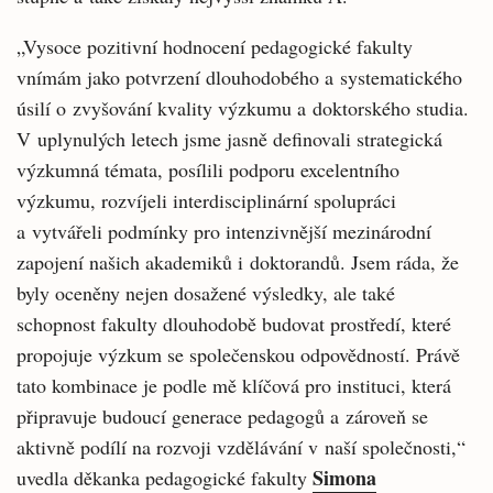
„Vysoce pozitivní hodnocení pedagogické fakulty
vnímám jako potvrzení dlouhodobého a systematického
úsilí o zvyšování kvality výzkumu a doktorského studia.
V uplynulých letech jsme jasně definovali strategická
výzkumná témata, posílili podporu excelentního
výzkumu, rozvíjeli interdisciplinární spolupráci
a vytvářeli podmínky pro intenzivnější mezinárodní
zapojení našich akademiků i doktorandů. Jsem ráda, že
byly oceněny nejen dosažené výsledky, ale také
schopnost fakulty dlouhodobě budovat prostředí, které
propojuje výzkum se společenskou odpovědností. Právě
tato kombinace je podle mě klíčová pro instituci, která
připravuje budoucí generace pedagogů a zároveň se
aktivně podílí na rozvoji vzdělávání v naší společnosti,“
Simona
uvedla děkanka pedagogické fakulty