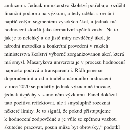
ambicemi. Jednak ministerstvo školství potřebuje rozdělit
finanční podporu na výzkum, a tedy udělat srovnání
napříč celým segmentem vysokých škol, a jednak má
hodnocení sloužit jako formativní zpětná vazba. Na to,
jak je to nelehký a do jisté míry nevděčný úkol, je
národní metodika a konkrétní provedení v rukách
ministerstva školství výborně zorganizovanou akcí, která
má smysl. Masarykova univerzita je v procesu hodnocení
naprosto poctivá a transparentní. Řídli jsme se
doporučeními a od minulého národního hodnocení
v roce 2020 se podařily jednak významné inovace,
jednak úspěchy v samotném výzkumu. Panel dokázal
tato pozitiva reflektovat, ale i smysluplně rozeznat
některé limity. Je to signál, že pokud přistupujeme
k hodnocení zodpovědně a je vůle se zpětnou vazbou
skutečně pracovat, posun může být obrovský,“ podotkl