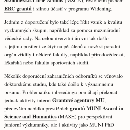
Skłodowska-Curie Actions
(MSCA), rostoucím počtem
ERC grantů
i silnou účastí v programu Widening.
Jedním z doporučení bylo také lépe řídit vznik a kvalitu
výzkumných skupin, například za pomoci mezinárodní
vědecké rady. Na celouniverzitní úrovni tak došlo
k jejímu posílení ze čtyř na pět členů a nově si poradní
orgán zřídily i některé fakulty, například přírodovědecká,
lékařská nebo fakulta sportovních studií.
Několik doporučení zahraničních odborníků se věnovalo
doktorskému studiu, kde také došlo k významnému
posunu. Problematiku inbreedingu pomáhají překonat
Grantové agentury MU
jednak aktivity interní
,
grantů MUNI Award in
především nabídka prestižních
Science and Humanties
(MASH) pro perspektivní
juniorní výzkumníky, ale i aktivity jako MUNI PhD