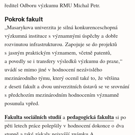
ředitel Odboru výzkumu RMU Michal Petr.
Pokrok fakult
„Masarykova univerzita je silná konkurenceschopná
výzkumná instituce s významnými úspěchy a dobře
rozvinutou infrastrukturou. Zapojuje se do projektů
s jasným praktickým významem, včetně patentů,
a povedly se i transfery výsledků výzkumu do praxe,“
uvádí se mimo jiné v hodnocení nezávislého
mezinárodního týmu, který ocenil také to, že většina
z deseti fakult a dvou univerzitních ústavů se ve srovnání
s předchozím mezinárodním hodnocením významně
posunula vpřed.
Fakulta sociálních studií
pedagogická fakulta
a
si po
pěti letech práce polepšily v hodnocení dokonce o dva
stupně a také získaly nejvyšší známku A.