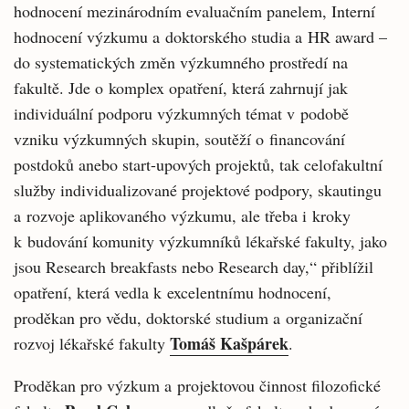
hodnocení mezinárodním evaluačním panelem, Interní
hodnocení výzkumu a doktorského studia a HR award –
do systematických změn výzkumného prostředí na
fakultě. Jde o komplex opatření, která zahrnují jak
individuální podporu výzkumných témat v podobě
vzniku výzkumných skupin, soutěží o financování
postdoků anebo start-upových projektů, tak celofakultní
služby individualizované projektové podpory, skautingu
a rozvoje aplikovaného výzkumu, ale třeba i kroky
k budování komunity výzkumníků lékařské fakulty, jako
jsou Research breakfasts nebo Research day,“ přiblížil
opatření, která vedla k excelentnímu hodnocení,
proděkan pro vědu, doktorské studium a organizační
Tomáš Kašpárek
rozvoj lékařské fakulty
.
Proděkan pro výzkum a projektovou činnost filozofické