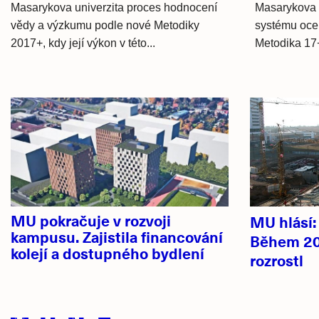
Masarykova univerzita proces hodnocení
Masarykova 
vědy a výzkumu podle nové Metodiky
systému oce
2017+, kdy její výkon v této...
Metodika 17
Hlavní
novinky
MU pokračuje v rozvoji
MU hlásí
kampusu. Zajistila financování
Během 20
kolejí a dostupného bydlení
rozrostl