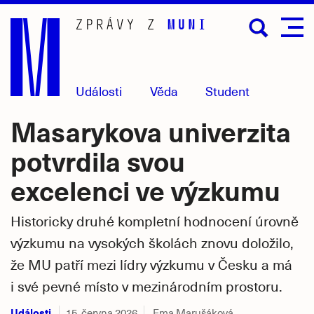
Přejít
na
hlavní
obsah
Události
Věda
Student
Masarykova univerzita
potvrdila svou
excelenci ve výzkumu
Historicky druhé kompletní hodnocení úrovně
výzkumu na vysokých školách znovu doložilo,
že MU patří mezi lídry výzkumu v Česku a má
i své pevné místo v mezinárodním prostoru.
Události
15. června 2026
Ema Marušáková