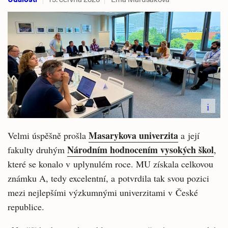
i
Masarykova univerzita
Velmi úspěšně prošla
a její
Národním hodnocením vysokých škol
fakulty druhým
,
které se konalo v uplynulém roce. MU získala celkovou
známku A, tedy excelentní, a potvrdila tak svou pozici
mezi nejlepšími výzkumnými univerzitami v České
republice.