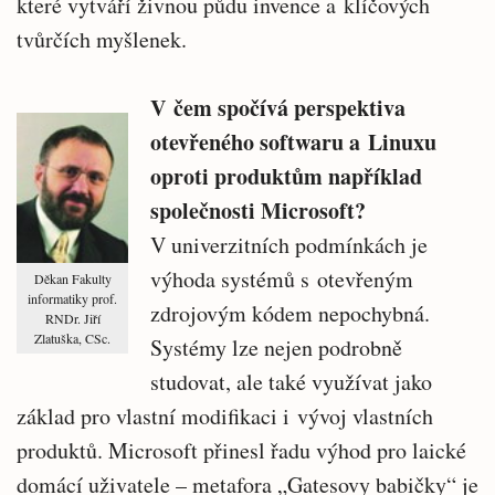
které vytváří živnou půdu invence a klíčových
tvůrčích myšlenek.
V čem spočívá perspektiva
otevřeného softwaru a Linuxu
oproti produktům například
společnosti Microsoft?
V univerzitních podmínkách je
výhoda systémů s otevřeným
Děkan Fakulty
informatiky prof.
zdrojovým kódem nepochybná.
RNDr. Jiří
Zlatuška, CSc.
Systémy lze nejen podrobně
studovat, ale také využívat jako
základ pro vlastní modifikaci i vývoj vlastních
produktů. Microsoft přinesl řadu výhod pro laické
domácí uživatele – metafora „Gatesovy babičky“ je