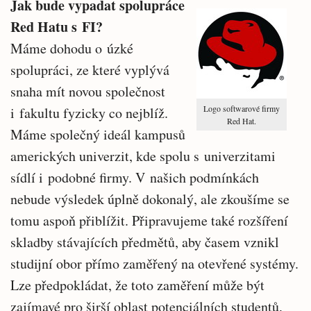
Jak bude vypadat spolupráce
Red Hatu s FI?
Máme dohodu o úzké
spolupráci, ze které vyplývá
snaha mít novou společnost
Logo softwarové firmy
i fakultu fyzicky co nejblíž.
Red Hat.
Máme společný ideál kampusů
amerických univerzit, kde spolu s univerzitami
sídlí i podobné firmy. V našich podmínkách
nebude výsledek úplně dokonalý, ale zkoušíme se
tomu aspoň přiblížit. Připravujeme také rozšíření
skladby stávajících předmětů, aby časem vznikl
studijní obor přímo zaměřený na otevřené systémy.
Lze předpokládat, že toto zaměření může být
zajímavé pro širší oblast potenciálních studentů,