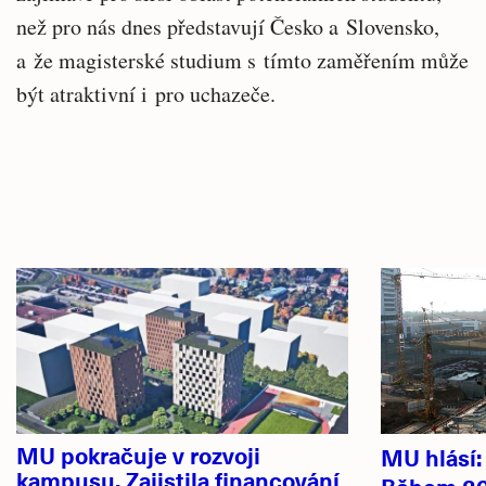
než pro nás dnes představují Česko a Slovensko,
a že magisterské studium s tímto zaměřením může
být atraktivní i pro uchazeče.
Související
Hlavní
články
novinky
MU pokračuje v rozvoji
MU hlásí
kampusu. Zajistila financování