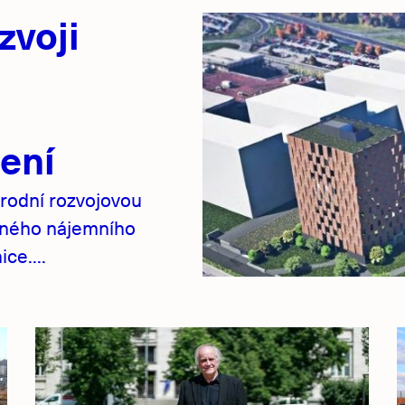
zvoji
ení
rodní rozvojovou
pného nájemního
ce....