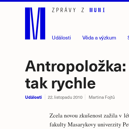
Přejít
na
hlavní
obsah
Události
Věda
a výzkum
Antropoložka:
tak rychle
Události
22. listopadu 2010
Martina Fojtů
Zcela novou zkušenost zažila v l
fakulty Masarykovy univerzity Pet