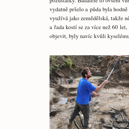
pozůstatky. Badatelé to ovšem vů
vydatně pršelo a půda byla hodně
využívá jako zemědělská, takže ně
a řada kostí se za více než 60 let,
objevit, byly navíc kvůli kyselém