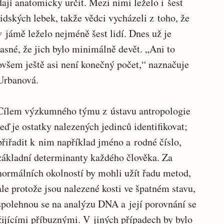
dají anatomicky určit. Mezi nimi leželo i šest
lidských lebek, takže vědci vycházeli z toho, že
v jámě leželo nejméně šest lidí. Dnes už je
jasné, že jich bylo minimálně devět. „Ani to
ovšem ještě asi není konečný počet,“ naznačuje
Urbanová.
Cílem výzkumného týmu z ústavu antropologie
teď je ostatky nalezených jedinců identifikovat;
přiřadit k nim například jméno a rodné číslo,
základní determinanty každého člověka. Za
normálních okolností by mohli užít řadu metod,
ale protože jsou nalezené kosti ve špatném stavu,
spolehnou se na analýzu DNA a její porovnání se
žijícími příbuznými. V jiných případech by bylo