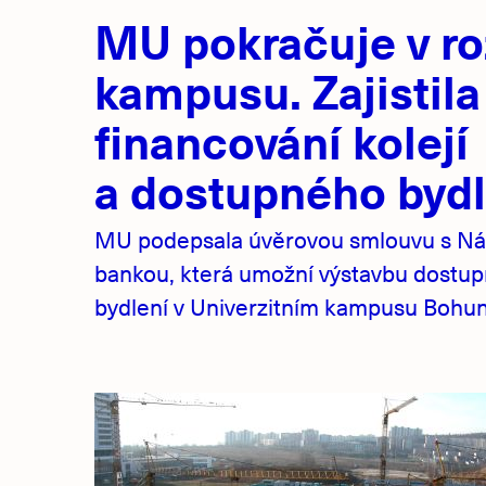
Hlavní
MU pokračuje v ro
novinky
kampusu. Zajistila
financování kolejí
a dostupného bydl
MU podepsala úvěrovou smlouvu s Ná
bankou, která umožní výstavbu dostu
bydlení v Univerzitním kampusu Bohuni