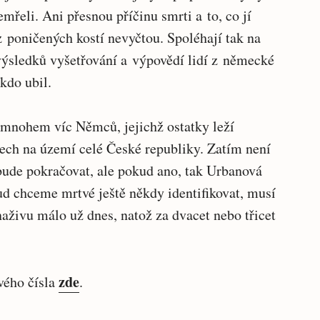
emřeli. Ani přesnou příčinu smrti a to, co jí
 poničených kostí nevyčtou. Spoléhají tak na
ě výsledků vyšetřování a výpovědí lidí z německé
kdo ubil.
mnohem víc Němců, jejichž ostatky leží
ech na území celé České republiky. Zatím není
 bude pokračovat, ale pokud ano, tak Urbanová
kud chceme mrtvé ještě někdy identifikovat, musí
 naživu málo už dnes, natož za dvacet nebo třicet
zde
vého čísla
.