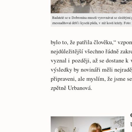
Badatelé se u Dobronína museli vyrovnávat se složitými
znesnadňoval déšť i kyselá půda, v níž kosti ležely. Foto
bylo to, že patřila člověku,“ vzp
nejdůležitější všechno řádně zakr
vyznal i později, až se dostane k 
výsledky by novináři měli nejradě
připraveni, ale myslím, že jsme s
zpětně Urbanová.