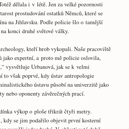
články
též dělala i v létě. Jen za velké pozornosti
starost prostudování ostatků Němců, které se
a na Jihlavsku. Podle policie šlo o tamější
 na konci druhé světové války.
rcheology, kteří hrob vykopali. Naše pracoviště
ů jako expertní, a proto mě policie oslovila,
,“ vysvětluje Urbanová, jak se k velmi
í to však poprvé, kdy ústav antropologie
minalistického ústavu působí na univerzitě jako
nty nebo oponenty závěrečných prací.
ínka výkop o ploše třikrát čtyři metry.
, kdy se jim podařilo objevit první kosterní