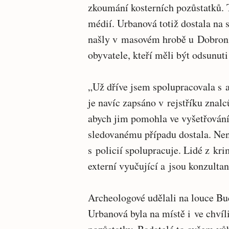
zkoumání kosterních pozůstatků. To
médií. Urbanová totiž dostala na 
našly v masovém hrobě u Dobronín
obyvatele, kteří měli být odsunuti
„Už dříve jsem spolupracovala s a
je navíc zapsáno v rejstříku znalc
abych jim pomohla ve vyšetřování
sledovanému případu dostala. Nen
s policií spolupracuje. Lidé z kri
externí vyučující a jsou konzulta
Archeologové udělali na louce Bud
Urbanová byla na místě i ve chvíli