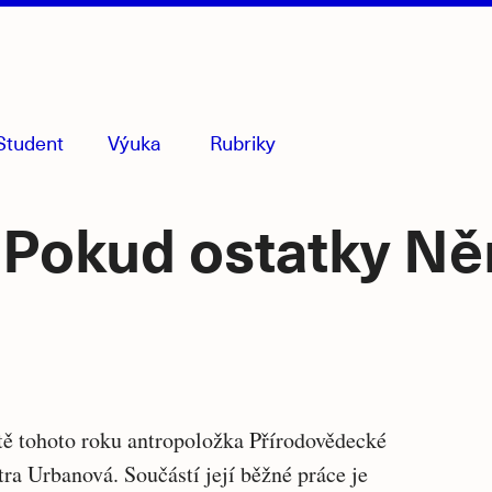
Student
Výuka
Rubriky
menu
sbaleno
 Pokud ostatky Ně
Souvise
étě tohoto roku antropoložka Přírodovědecké
ra Urbanová. Součástí její běžné práce je