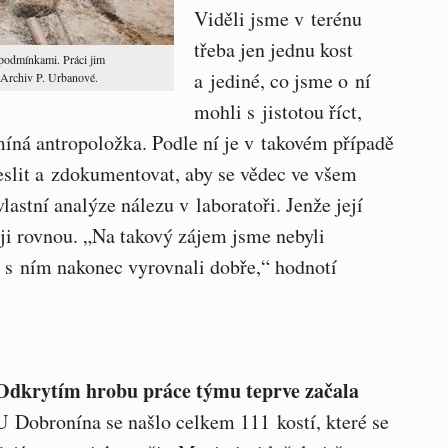
Viděli jsme v terénu
třeba jen jednu kost
 podmínkami. Práci jim
a jediné, co jsme o ní
: Archiv P. Urbanové.
mohli s jistotou říct,
omíná antropoložka. Podle ní je v takovém případě
eslit a zdokumentovat, aby se vědec ve všem
vlastní analýze nálezu v laboratoři. Jenže její
ji rovnou. „Na takový zájem jsme nebyli
e s ním nakonec vyrovnali dobře,“ hodnotí
Odkrytím hrobu práce týmu teprve začala
U Dobronína se našlo celkem 111 kostí, které se