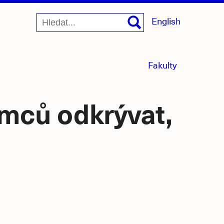
English
menu
Fakulty
sbaleno
mců odkrývat,
jící