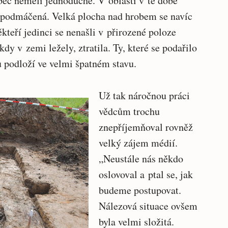
bec neměli jednoduché. V oblasti v té době
 podmáčená. Velká plocha nad hrobem se navíc
kteří jedinci se nenašli v přirozené poloze
 kdy v zemi ležely, ztratila. Ty, které se podařilo
u podloží ve velmi špatném stavu.
Už tak náročnou práci
vědcům trochu
znepříjemňoval rovněž
velký zájem médií.
„Neustále nás někdo
oslovoval a ptal se, jak
budeme postupovat.
Nálezová situace ovšem
byla velmi složitá.