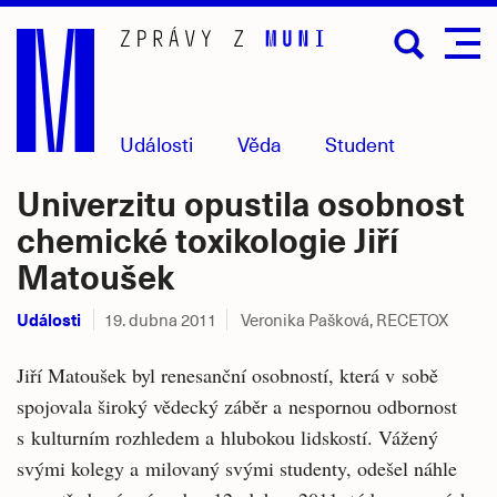
Přejít
na
hlavní
obsah
Události
Věda
Student
Univerzitu opustila osobnost
chemické toxikologie Jiří
Matoušek
Události
19. dubna 2011
Veronika Pašková, RECETOX
Jiří Matoušek byl renesanční osobností, která v sobě
spojovala široký vědecký záběr a nespornou odbornost
s kulturním rozhledem a hlubokou lidskostí. Vážený
svými kolegy a milovaný svými studenty, odešel náhle