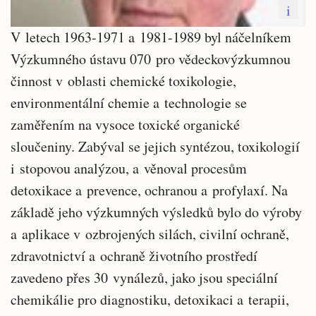
i
V letech 1963-1971 a 1981-1989 byl náčelníkem
Výzkumného ústavu 070 pro vědeckovýzkumnou
činnost v oblasti chemické toxikologie,
environmentální chemie a technologie se
zaměřením na vysoce toxické organické
sloučeniny. Zabýval se jejich syntézou, toxikologií
i stopovou analýzou, a věnoval procesům
detoxikace a prevence, ochranou a profylaxí. Na
základě jeho výzkumných výsledků bylo do výroby
a aplikace v ozbrojených silách, civilní ochraně,
zdravotnictví a ochraně životního prostředí
zavedeno přes 30 vynálezů, jako jsou speciální
chemikálie pro diagnostiku, detoxikaci a terapii,