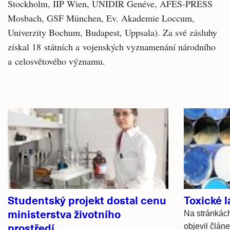
Stockholm, IIP Wien, UNIDIR Genéve, AFES-PRESS
Mosbach, GSF München, Ev. Akademie Loccum,
Univerzity Bochum, Budapest, Uppsala). Za své zásluhy
získal 18 státních a vojenských vyznamenání národního
a celosvětového významu.
Související
články
Studentský projekt dostal cenu
Toxické l
ministerstva životního
Na stránkác
prostředí
objevil člán