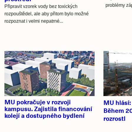
problémy záp
Připravit vzorek vody bez toxických
rozpouštědel, ale aby přitom bylo možné
rozpoznat i velmi nepatrné...
Hlavní
novinky
MU pokračuje v rozvoji
MU hlásí
kampusu. Zajistila financování
Během 20
kolejí a dostupného bydlení
rozrostl