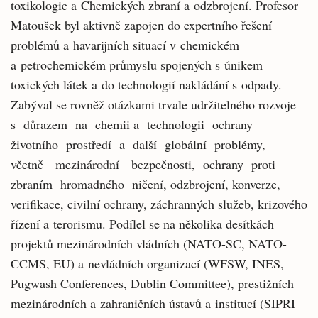
toxikologie a Chemických zbraní a odzbrojení. Profesor
Matoušek byl aktivně zapojen do expertního řešení
problémů a havarijních situací v chemickém
a petrochemickém průmyslu spojených s únikem
toxických látek a do technologií nakládání s odpady.
Zabýval se rovněž otázkami trvale udržitelného rozvoje
s důrazem na chemii a technologii ochrany
životního prostředí a další globální problémy,
včetně mezinárodní bezpečnosti, ochrany proti
zbraním hromadného ničení, odzbrojení, konverze,
verifikace, civilní ochrany, záchranných služeb, krizového
řízení a terorismu. Podílel se na několika desítkách
projektů mezinárodních vládních (NATO-SC, NATO-
CCMS, EU) a nevládních organizací (WFSW, INES,
Pugwash Conferences, Dublin Committee), prestižních
mezinárodních a zahraničních ústavů a institucí (SIPRI