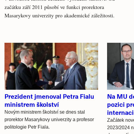
začátku září 2011 působí ve funkci prorektora
Masarykovy univerzity pro akademické záležitosti.
Související
články
Prezident jmenoval Petra Fialu
Na MU do
ministrem školství
pozici pr
internaci
Novým ministrem školství se dnes stal
prorektor Masarykovy univerzity a profesor
Začátek nov
politologie Petr Fiala.
2023/2024 n