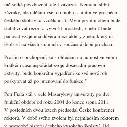
mě velké povzbuzení, ale i závazek. Nemohu slíbit
zázraky, ale udělám vše, co mohu a umím ve prospěch
českého školství a vzdělanosti. Mým prvním cílem bude
stabilizovat rezort a vytvořit prostředí, v němž bude
panovat vzájemná důvěra mezi aktéry změn, kterými
školství na všech stupních v současné době prochází.
Prosím o pochopení, že s ohledem na nutnost ve velmi
krátkém čase uspořádat svoje dosavadní pracovní
aktivity, budu konkrétní vyjádření ke své nové roli
poskytovat až po jmenování do funkce."
Petr Fiala stál v čele Masarykovy univerzity po dvě
funkční období od roku 2004 do konce srpna 2011.
V posledních dvou letech předsedal České konferenci
rektorů. V době svého zvolení byl nejmladším rektorem
v novodobé historii českého vysokého školství. Od