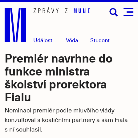
Přejít
na
hlavní
obsah
Události
Věda
Student
Premiér navrhne do
funkce ministra
školství prorektora
Fialu
Nominaci premiér podle mluvčího vlády
konzultoval s koaličními partnery a sám Fiala
s ní souhlasil.