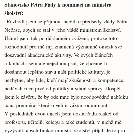
Stanovisko Petra Fialy k nominaci na ministra
školství:
"Rozhodl jsem se přijmout nabídku předsedy vlády Petra
Nečase, abych se stal v jeho vládě ministrem školství.
Učinil jsem tak po důkladném zvážení, protože toto
rozhodnutí pro mě mj. znamená významně omezit své
dosavadní akademické aktivity. Ve svých článcích
a knihách jsem ale nejednou psal, že chceme-li
dosáhnout lepšího stavu naší politické kultury, je
nezbytné, aby lidé, kteří mají zkušenosti a kompetence,
nedávali ruce pryč od politiky a státní správy. Dospěl
jsem k závěru, že by ode mne bylo neodpovědné nabídku
pana premiéra, které si velmi vážím, odmítnout.
V posledních dvou dnech jsem dostal řadu reakcí od
profesorů, učitelů, kolegů a také studentů, v nichž mě
vyzývali, abych funkci ministra školství přijal. Je to pro