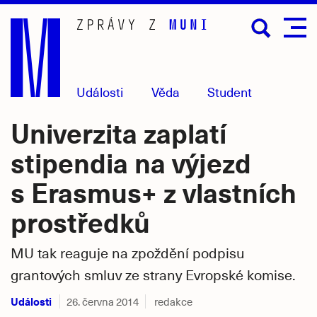
Přejít
na
hlavní
obsah
Události
Věda
Student
Univerzita zaplatí
stipendia na výjezd
s Erasmus+ z vlastních
prostředků
MU tak reaguje na zpoždění podpisu
grantových smluv ze strany Evropské komise.
Události
26. června 2014
redakce