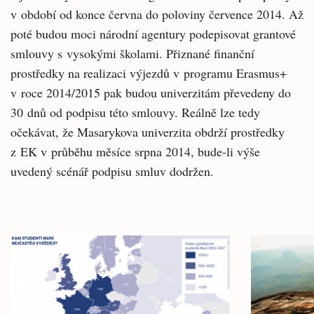
v období od konce června do poloviny července 2014. Až
poté budou moci národní agentury podepisovat grantové
smlouvy s vysokými školami. Přiznané finanční
prostředky na realizaci výjezdů v programu Erasmus+
v roce 2014/2015 pak budou univerzitám převedeny do
30 dnů od podpisu této smlouvy. Reálně lze tedy
očekávat, že Masarykova univerzita obdrží prostředky
z EK v průběhu měsíce srpna 2014, bude-li výše
uvedený scénář podpisu smluv dodržen.
Související
články