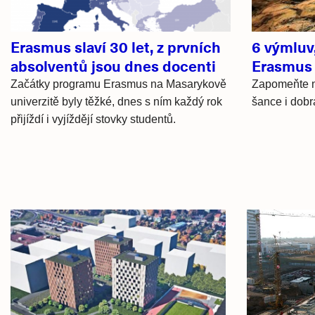
Erasmus slaví 30 let, z prvních
6 výmluv,
absolventů jsou dnes docenti
Erasmus
Začátky programu Erasmus na Masarykově
Zapomeňte n
univerzitě byly těžké, dnes s ním každý rok
šance i dobr
přijíždí i vyjíždějí stovky studentů.
Hlavní
novinky