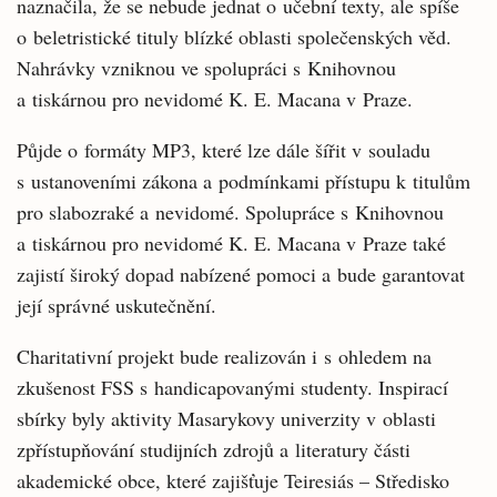
naznačila, že se nebude jednat o učební texty, ale spíše
o beletristické tituly blízké oblasti společenských věd.
Nahrávky vzniknou ve spolupráci s Knihovnou
a tiskárnou pro nevidomé K. E. Macana v Praze.
Půjde o formáty MP3, které lze dále šířit v souladu
s ustanoveními zákona a podmínkami přístupu k titulům
pro slabozraké a nevidomé. Spolupráce s Knihovnou
a tiskárnou pro nevidomé K. E. Macana v Praze také
zajistí široký dopad nabízené pomoci a bude garantovat
její správné uskutečnění.
Charitativní projekt bude realizován i s ohledem na
zkušenost FSS s handicapovanými studenty. Inspirací
sbírky byly aktivity Masarykovy univerzity v oblasti
zpřístupňování studijních zdrojů a literatury části
akademické obce, které zajišťuje Teiresiás – Středisko