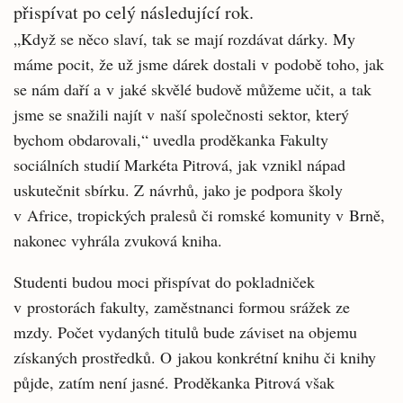
přispívat po celý následující rok.
„Když se něco slaví, tak se mají rozdávat dárky. My
máme pocit, že už jsme dárek dostali v podobě toho, jak
se nám daří a v jaké skvělé budově můžeme učit, a tak
jsme se snažili najít v naší společnosti sektor, který
bychom obdarovali,“ uvedla proděkanka Fakulty
sociálních studií Markéta Pitrová, jak vznikl nápad
uskutečnit sbírku. Z návrhů, jako je podpora školy
v Africe, tropických pralesů či romské komunity v Brně,
nakonec vyhrála zvuková kniha.
Studenti budou moci přispívat do pokladniček
v prostorách fakulty, zaměstnanci formou srážek ze
mzdy. Počet vydaných titulů bude záviset na objemu
získaných prostředků. O jakou konkrétní knihu či knihy
půjde, zatím není jasné. Proděkanka Pitrová však