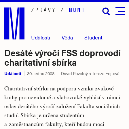
Přejít
na
hlavní
obsah
Události
Věda
Student
Desáté výročí FSS doprovodí
charitativní sbírka
Události
30. ledna 2008
David Povolný a Tereza Fojtová
Charitativní sbírku na podporu vzniku zvukové
knihy pro nevidomé a slabozraké vyhlásí v rámci
oslav desátého výročí založení Fakulta sociálních
studií. Sbírka je určena studentům
a zaměstnancům fakulty, kteří budou moci