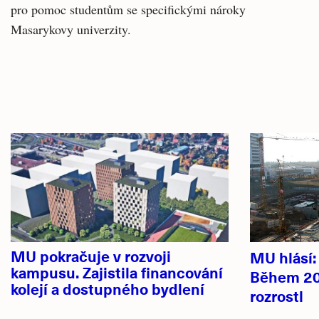
pro pomoc studentům se specifickými nároky
Masarykovy univerzity.
Související
Hlavní
články
novinky
MU pokračuje v rozvoji
MU hlásí
kampusu. Zajistila financování
Během 20
kolejí a dostupného bydlení
rozrostl