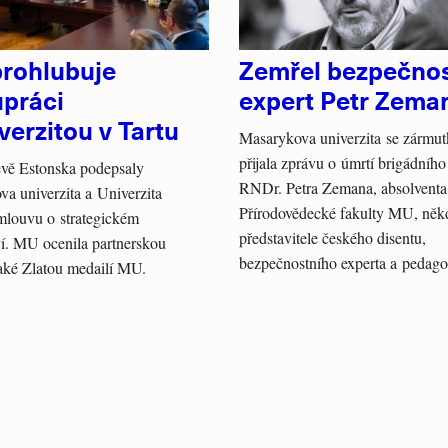
rohlubuje
Zemřel bezpečnos
upráci
expert Petr Zema
verzitou v Tartu
Masarykova univerzita se zármu
přijala zprávu o úmrtí brigádního
ěvě Estonska podepsaly
RNDr. Petra Zemana, absolventa
a univerzita a Univerzita
Přírodovědecké fakulty MU, něk
mlouvu o strategickém
představitele českého disentu,
ví. MU ocenila partnerskou
bezpečnostního experta a pedago
 také Zlatou medailí MU.