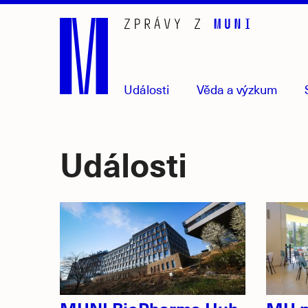
Přejít
na
hlavní
obsah
Události
Věda
a výzkum
Události