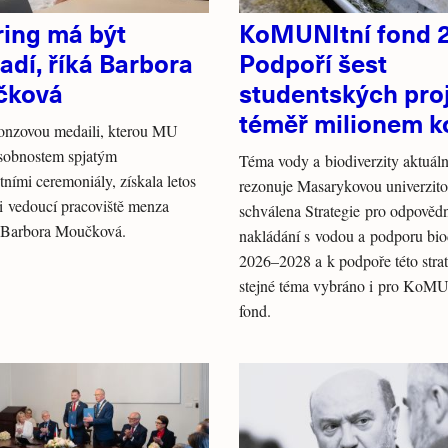
ring má být
KoMUNItní fond 
adí, říká Barbora
Podpoří šest
čková
studentských pro
téměř milionem k
onzovou medaili, kterou MU
osobnostem spjatým
Téma vody a biodiverzity aktuál
itními ceremoniály, získala letos
rezonuje Masarykovou univerzito
i vedoucí pracoviště menza
schválena Strategie pro odpověd
 Barbora Moučková.
nakládání s vodou a podporu bio
2026–2028 a k podpoře této strat
stejné téma vybráno i pro KoMU
fond.