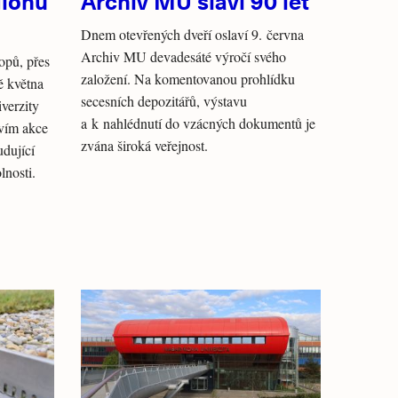
gionů
Archiv MU slaví 90 let
Dnem otevřených dveří oslaví 9. června
Archiv MU devadesáté výročí svého
opů, přes
založení. Na komentovanou prohlídku
ě května
secesních depozitářů, výstavu
verzity
a k nahlédnutí do vzácných dokumentů je
tvím akce
zvána široká veřejnost.
dující
lnosti.