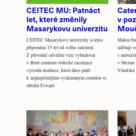
CEITEC MU: Patnáct
Cate
let, které změnily
v poz
Masarykovu univerzitu
Mou
CEITEC Masarykovy univerzity si letos
Malou br
připomíná 15 let od svého založení.
uděluje 
Z původně odvážné vize vybudovat
s univerz
v Brně centrum vědecké excelence
v březnu 
vyrostla instituce, která dnes patří
Vinařská
k nejúspěšnějším výzkumným centrům ve
střední Evropě.