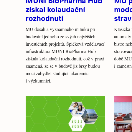
MUNI BioPharma Hub
MU p
získal kolaudační
mode
rozhodnutí
stra
MU dosáhla významného milníku při
Klasická 
budování jednoho ze svých největších
automaty 
investičních projektů. Špičková vzdělávací
bistro ne
infrastruktura MUNI BioPharma Hub
stravovac
získala kolaudační rozhodnutí, což v praxi
době MU 
znamená, že se v budově již brzy budou
i zaměst
moci zabydlet studující, akademici
i výzkumníci.