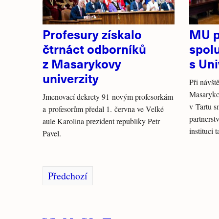
Profesury získalo
MU p
čtrnáct odborníků
spol
z Masarykovy
s Uni
univerzity
Při návšt
Masarykov
Jmenovací dekrety 91 novým profesorkám
v Tartu s
a profesorům předal 1. června ve Velké
partnerst
aule Karolina prezident republiky Petr
instituci
Pavel.
Předchozí