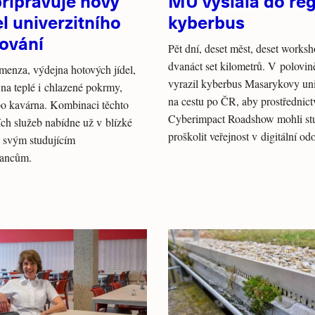
řipravuje nový
MU vyslala do re
l univerzitního
kyberbus
vování
Pět dní, deset měst, deset worksh
dvanáct set kilometrů. V polovin
menza, výdejna hotových jídel,
vyrazil kyberbus Masarykovy uni
na teplé i chlazené pokrmy,
na cestu po ČR, aby prostřednic
bo kavárna. Kombinaci těchto
Cyberimpact Roadshow mohli stu
ích služeb nabídne už v blízké
proškolit veřejnost v digitální odo
svým studujícím
nancům.