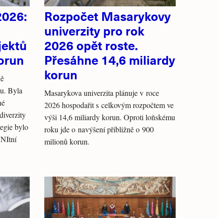
2026:
Rozpočet Masarykovy
univerzity pro rok
jektů
2026 opět roste.
orun
Přesáhne 14,6 miliardy
korun
ně
u. Byla
Masarykova univerzita plánuje v roce
né
2026 hospodařit s celkovým rozpočtem ve
diverzity
výši 14,6 miliardy korun. Oproti loňskému
egie bylo
roku jde o navýšení přibližně o 900
NItní
milionů korun.