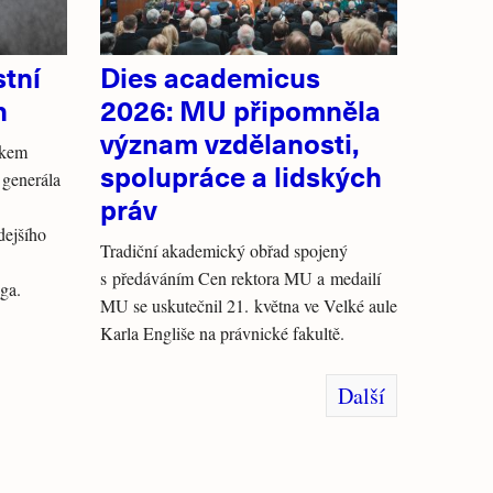
tní
Dies academicus
n
2026: MU připomněla
význam vzdělanosti,
tkem
spolupráce a lidských
 generála
práv
dejšího
Tradiční akademický obřad spojený
s předáváním Cen rektora MU a medailí
ga.
MU se uskutečnil 21. května ve Velké aule
Karla Engliše na právnické fakultě.
Další