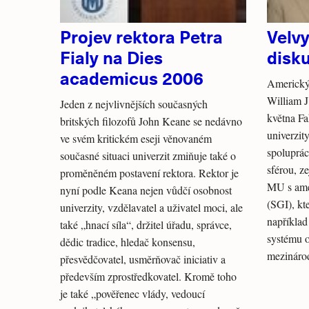
Projev rektora Petra
Velv
Fialy na Dies
disku
academicus 2006
Americký 
William J
Jeden z nejvlivnějších současných
května Fa
britských filozofů John Keane se nedávno
univerzit
ve svém kritickém eseji věnovaném
spoluprá
současné situaci univerzit zmiňuje také o
sférou, z
proměněném postavení rektora. Rektor je
MU s ame
nyní podle Keana nejen vůdčí osobnost
(SGI), kt
univerzity, vzdělavatel a uživatel moci, ale
například
také „hnací síla“, držitel úřadu, správce,
systému 
dědic tradice, hledač konsensu,
mezináro
přesvědčovatel, usměrňovač iniciativ a
především zprostředkovatel. Kromě toho
je také „pověřenec vlády, vedoucí