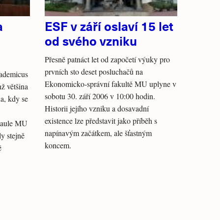
a
ESF v září oslaví 15 let
od svého vzniku
Přesně patnáct let od započetí výuky pro
prvních sto deset posluchačů na
cademicus
Ekonomicko-správní fakultě MU uplyne v
hž většina
sobotu 30. září 2006 v 10:00 hodin.
na, kdy se
Historii jejího vzniku a dosavadní
existence lze představit jako příběh s
 aule MU
napínavým začátkem, ale šťastným
y stejně
koncem.
ě