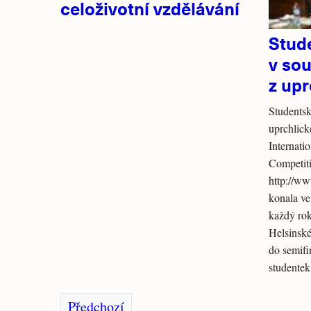
celoživotní vzdělávání
Stud
v sou
z upr
Studentsk
uprchlic
Internat
Competit
http://ww
konala ve
každý ro
Helsinské
do semifi
studentek
Předchozí