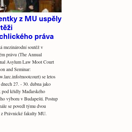
entky z MU uspěly
těži
chlického práva
á mezinárodní soutěž v
kém právu (The Annual
ional Asylum Law Moot Court
ion and Seminar:
w.larc.info/mootcourt) se letos
 dnech 27. - 30. dubna jako
k pod křídly Maďarského
ho výboru v Budapešti. Postup
nále se povedl týmu dvou
 z Právnické fakulty MU.