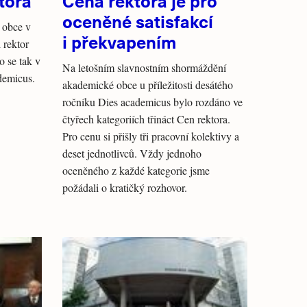
tora
Cena rektora je pro
oceněné satisfakcí
 obce v
i překvapením
 rektor
o se tak v
Na letošním slavnostním shormáždění
demicus.
akademické obce u příležitosti desátého
ročníku Dies academicus bylo rozdáno ve
čtyřech kategoriích třináct Cen rektora.
Pro cenu si přišly tři pracovní kolektivy a
deset jednotlivců. Vždy jednoho
oceněného z každé kategorie jsme
požádali o kratičký rozhovor.