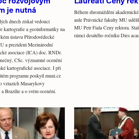
c rozvojovým
Laureáti Ceny rek
m je nutná
Během shromáždění akademické
aule Právnické fakulty MU udělil
ých dnech získal vedoucí
MU Petr Fiala Ceny rektora. Stal
e kartografie a geoinformatiky na
rámci desátého ročníku Dies aca
ckém ústavu Přírodovědecké
MU a prezident Mezinárodní
ické asociace (ICA) doc. RNDr.
nečný, CSc. významné ocenění
ské kartografické asociace. I při
itém programu poskytl muni.cz
 o vztazích Masarykovy
y a Brazílie a o svém ocenění.