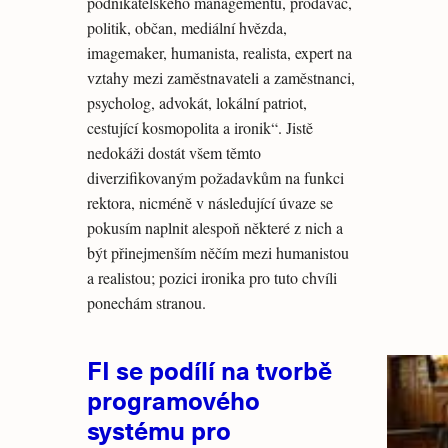
podnikatelského managementu, prodavač,
politik, občan, mediální hvězda,
imagemaker, humanista, realista, expert na
vztahy mezi zaměstnavateli a zaměstnanci,
psycholog, advokát, lokální patriot,
cestující kosmopolita a ironik“. Jistě
nedokáži dostát všem těmto
diverzifikovaným požadavkům na funkci
rektora, nicméně v následující úvaze se
pokusím naplnit alespoň některé z nich a
být přinejmenším něčím mezi humanistou
a realistou; pozici ironika pro tuto chvíli
ponechám stranou.
FI se podílí na tvorbě
programového
systému pro