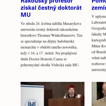
Rakouský profesor
Pomo
získal čestný doktorát
zemí
MU
V uplynul
Laboratoř
Ve středu 24. května udělila Masarykova
Geografi
univerzita čestný doktorát rakouskému
fakulty 
historikovi Thomasi Winkelbauerovi. Ten
kartograf
se specializuje na dějiny habsburské
Milan Ko
monarchie v období raného novověku,
od Brazil
tedy v 16. a 17. století. Na propůjčení
velmi nab
titulu Doctor Honoris Causa se
rozhovor
jednomyslně shodla Vědecká rada MU.
univerzit