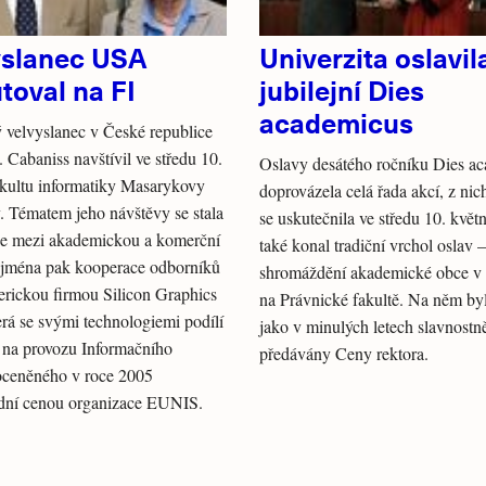
yslanec USA
Univerzita oslavil
toval na FI
jubilejní Dies
academicus
velvyslanec v České republice
. Cabaniss navštívil ve středu 10.
Oslavy desátého ročníku Dies a
kultu informatiky Masarykovy
doprovázela celá řada akcí, z nic
y. Tématem jeho návštěvy se stala
se uskutečnila ve středu 10. květ
ce mezi akademickou a komerční
také konal tradiční vrchol oslav –
ejména pak kooperace odborníků
shromáždění akademické obce v
rickou firmou Silicon Graphics
na Právnické fakultě. Na něm byl
erá se svými technologiemi podílí
jako v minulých letech slavnostn
 na provozu Informačního
předávány Ceny rektora.
oceněného v roce 2005
dní cenou organizace EUNIS.