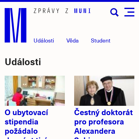
Přejít
na
hlavní
obsah
Události
Věda
Student
Události
O ubytovací
Čestný doktorát
stipendia
pro profesora
požádalo
Alexandera