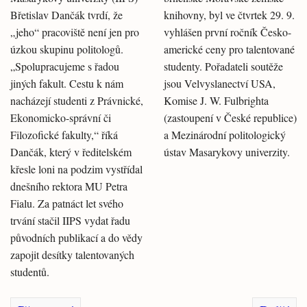
Břetislav Dančák tvrdí, že
knihovny, byl ve čtvrtek 29. 9.
„jeho“ pracoviště není jen pro
vyhlášen první ročník Česko-
úzkou skupinu politologů.
americké ceny pro talentované
„Spolupracujeme s řadou
studenty. Pořadateli soutěže
jiných fakult. Cestu k nám
jsou Velvyslanectví USA,
nacházejí studenti z Právnické,
Komise J. W. Fulbrighta
Ekonomicko-správní či
(zastoupení v České republice)
Filozofické fakulty,“ říká
a Mezinárodní politologický
Dančák, který v ředitelském
ústav Masarykovy univerzity.
křesle loni na podzim vystřídal
dnešního rektora MU Petra
Fialu. Za patnáct let svého
trvání stačil IIPS vydat řadu
původních publikací a do vědy
zapojit desítky talentovaných
studentů.