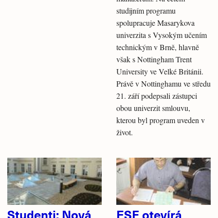
studijním programu
spolupracuje Masarykova
univerzita s Vysokým učením
technickým v Brně, hlavně
však s Nottingham Trent
University ve Velké Británii.
Právě v Nottinghamu ve středu
21. září podepsali zástupci
obou univerzit smlouvu,
kterou byl program uveden v
život.
Studenti: Nová
ESF otevírá