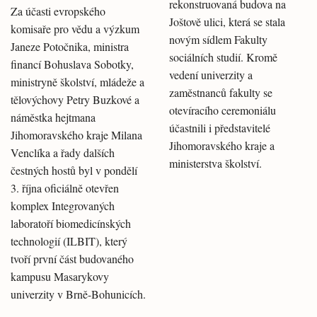
rekonstruovaná budova na
Za účasti evropského
Joštově ulici, která se stala
komisaře pro vědu a výzkum
novým sídlem Fakulty
Janeze Potočnika, ministra
sociálních studií. Kromě
financí Bohuslava Sobotky,
vedení univerzity a
ministryně školství, mládeže a
zaměstnanců fakulty se
tělovýchovy Petry Buzkové a
otevíracího ceremoniálu
náměstka hejtmana
účastnili i představitelé
Jihomoravského kraje Milana
Jihomoravského kraje a
Venclíka a řady dalších
ministerstva školství.
čestných hostů byl v pondělí
3. října oficiálně otevřen
komplex Integrovaných
laboratoří biomedicínských
technologií (ILBIT), který
tvoří první část budovaného
kampusu Masarykovy
univerzity v Brně-Bohunicích.