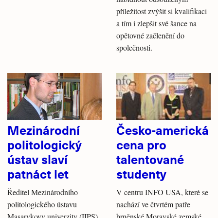
příležitost zvýšit si kvalifikaci
a tím i zlepšit své šance na
opětovné začlenění do
společnosti.
Mezinárodní
Česko-americká
politologický
cena pro
ústav slaví
talentované
patnáct let
studenty
Ředitel Mezinárodního
V centru INFO USA, které se
politologického ústavu
nachází ve čtvrtém patře
Masarykovy univerzity (IIPS)
brněnské Moravské zemské