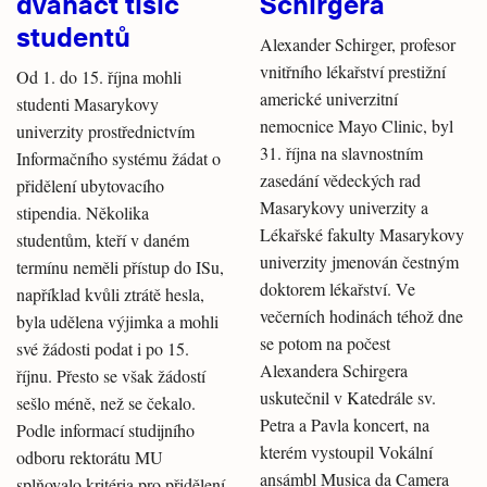
dvanáct tisíc
Schirgera
studentů
Alexander Schirger, profesor
vnitřního lékařství prestižní
Od 1. do 15. října mohli
americké univerzitní
studenti Masarykovy
nemocnice Mayo Clinic, byl
univerzity prostřednictvím
31. října na slavnostním
Informačního systému žádat o
zasedání vědeckých rad
přidělení ubytovacího
Masarykovy univerzity a
stipendia. Několika
Lékařské fakulty Masarykovy
studentům, kteří v daném
univerzity jmenován čestným
termínu neměli přístup do ISu,
doktorem lékařství. Ve
například kvůli ztrátě hesla,
večerních hodinách téhož dne
byla udělena výjimka a mohli
se potom na počest
své žádosti podat i po 15.
Alexandera Schirgera
říjnu. Přesto se však žádostí
uskutečnil v Katedrále sv.
sešlo méně, než se čekalo.
Petra a Pavla koncert, na
Podle informací studijního
kterém vystoupil Vokální
odboru rektorátu MU
ansámbl Musica da Camera
splňovalo kritéria pro přidělení