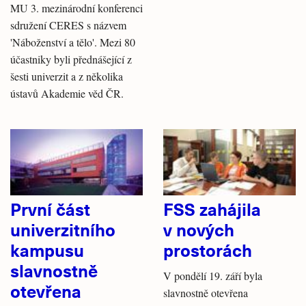
MU 3. mezinárodní konferenci
sdružení CERES s názvem
'Náboženství a tělo'. Mezi 80
účastniky byli přednášející z
šesti univerzit a z několika
ústavů Akademie věd ČR.
První část
FSS zahájila
univerzitního
v nových
kampusu
prostorách
slavnostně
V pondělí 19. září byla
otevřena
slavnostně otevřena