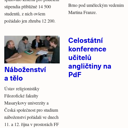
Brno pod uměleckým vedením
stipendia přibližně 14 500
Martina Franze.
studentů, z nich ovšem
požádalo jen zhruba 12 200.
Celostátní
konference
učitelů
angličtiny na
Náboženství
PdF
a tělo
Ústav religionistiky
Filozofické fakulty
Masarykovy univerzity a
Česká společnost pro studium
náboženství pořádali ve dnech
11. a 12. října v prostorách FF