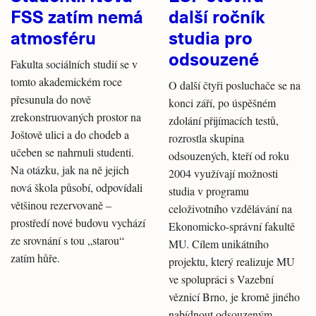
FSS zatím nemá
další ročník
atmosféru
studia pro
odsouzené
Fakulta sociálních studií se v
tomto akademickém roce
O další čtyři posluchače se na
přesunula do nově
konci září, po úspěšném
zrekonstruovaných prostor na
zdolání přijímacích testů,
Joštově ulici a do chodeb a
rozrostla skupina
učeben se nahrnuli studenti.
odsouzených, kteří od roku
Na otázku, jak na ně jejich
2004 využívají možnosti
nová škola působí, odpovídali
studia v programu
většinou rezervovaně –
celoživotního vzdělávání na
prostředí nové budovu vychází
Ekonomicko-správní fakultě
ze srovnání s tou „starou“
MU. Cílem unikátního
zatím hůře.
projektu, který realizuje MU
ve spolupráci s Vazební
věznicí Brno, je kromě jiného
nabídnout odsouzeným