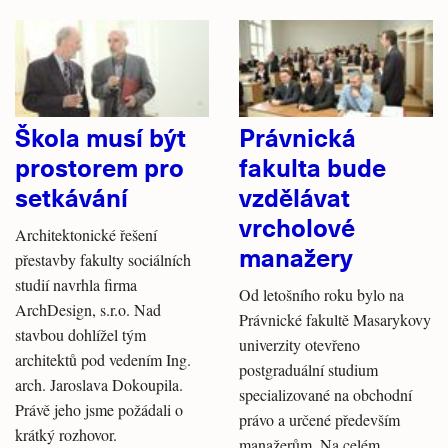
Škola musí být
Právnická
prostorem pro
fakulta bude
setkávání
vzdělávat
vrcholové
Architektonické řešení
manažery
přestavby fakulty sociálních
studií navrhla firma
Od letošního roku bylo na
ArchDesign, s.r.o. Nad
Právnické fakultě Masarykovy
stavbou dohlížel tým
univerzity otevřeno
architektů pod vedením Ing.
postgraduální studium
arch. Jaroslava Dokoupila.
specializované na obchodní
Právě jeho jsme požádali o
právo a určené především
krátký rozhovor.
manažerům. Na celém