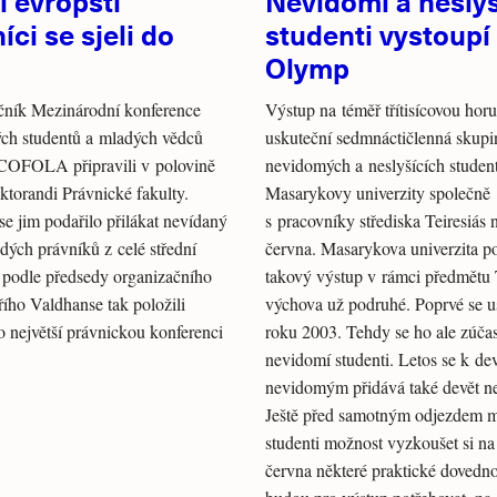
 evropští
Nevidomí a neslyš
íci se sjeli do
studenti vystoupí
Olymp
čník Mezinárodní konference
Výstup na téměř třítisícovou ho
ch studentů a mladých vědců
uskuteční sedmnáctičlenná skupi
COFOLA připravili v polovině
nevidomých a neslyšících studen
ktorandi Právnické fakulty.
Masarykovy univerzity společně
e jim podařilo přilákat nevídaný
s pracovníky střediska Teiresiás 
dých právníků z celé střední
června. Masarykova univerzita p
 podle předsedy organizačního
takový výstup v rámci předmětu 
řího Valdhanse tak položili
výchova už podruhé. Poprvé se u
o největší právnickou konferenci
roku 2003. Tehdy se ho ale zúčast
nevidomí studenti. Letos se k dev
nevidomým přidává také devět ne
Ještě před samotným odjezdem m
studenti možnost vyzkoušet si na
června některé praktické dovednos