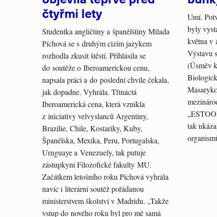
čtyřmi lety
Umí. Potvr
byly vys
Studentka angličtiny a španělštiny Milada
května v a
Píchová se s druhým cizím jazykem
Výstavu s
rozhodla zkusit štěstí. Přihlásila se
(Úsměv k
do soutěže o Iberoamerickou cenu,
Biologick
napsala práci a do poslední chvíle čekala,
Masarykov
jak dopadne. Vyhrála. Třináctá
mezináro
Iberoamerická cena, která vznikla
„ESTOOL
z iniciativy velvyslanců Argentiny,
tak ukázal
Brazílie, Chile, Kostariky, Kuby,
organismů
Španělska, Mexika, Peru, Portugalska,
Uruguaye a Venezuely, tak putuje
zástupkyni Filozofické fakulty MU.
Začátkem letošního roku Píchová vyhrála
navíc i literární soutěž pořádanou
ministerstvem školství v Madridu. „Takže
vstup do nového roku byl pro mě samá