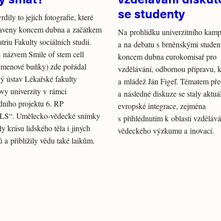
se studenty
dily to jejich fotografie, které
taveny koncem dubna a začátkem
Na prohlídku univerzitního kam
triu Fakulty sociálních studií.
a na debatu s brněnskými student
 názvem Smile of stem cell
koncem dubna eurokomisař pro
menové buňky) zde pořádal
vzdělávání, odbornou přípravu, k
ý ústav Lékařské fakulty
a mládež Ján Figeľ. Tématem př
y univerzity v rámci
a následné diskuze se staly aktuá
dního projektu 6. RP
evropské integrace, zejména
S“. Umělecko-vědecké snímky
s přihlédnutím k oblasti vzdělává
y krásu lidského těla i jiných
vědeckého výzkumu a inovací.
 a přiblížily vědu také laikům.