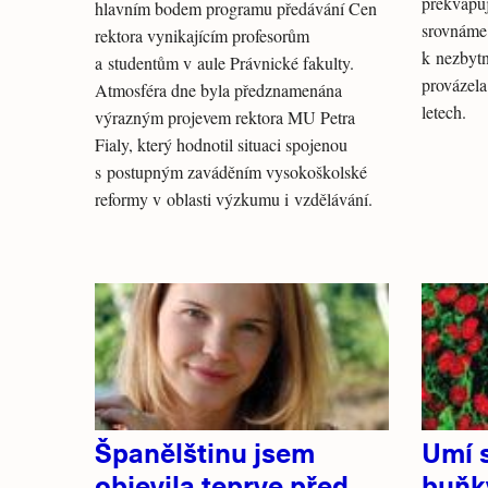
překvapuj
hlavním bodem programu předávání Cen
srovnáme 
rektora vynikajícím profesorům
k nezbytn
a studentům v aule Právnické fakulty.
provázela
Atmosféra dne byla předznamenána
letech.
výrazným projevem rektora MU Petra
Fialy, který hodnotil situaci spojenou
s postupným zaváděním vysokoškolské
reformy v oblasti výzkumu i vzdělávání.
Španělštinu jsem
Umí 
objevila teprve před
buňk