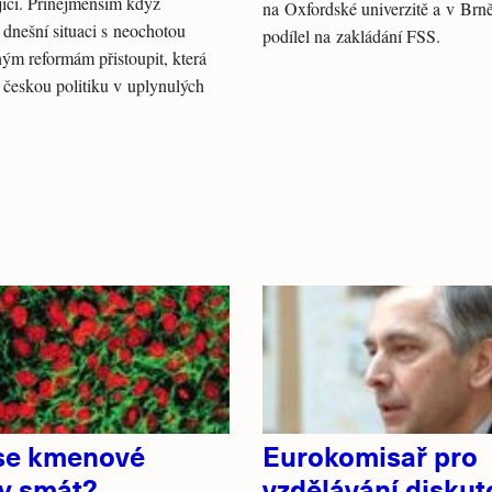
ící. Přinejmenším když
na Oxfordské univerzitě a v Brně
dnešní situaci s neochotou
podílel na zakládání FSS.
ým reformám přistoupit, která
 českou politiku v uplynulých
se kmenové
Eurokomisař pro
y smát?
vzdělávání diskut