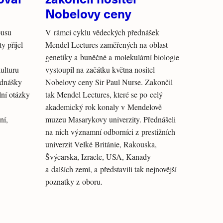
Nobelovy ceny
pusu
V rámci cyklu vědeckých přednášek
y přijel
Mendel Lectures zaměřených na oblast
genetiky a buněčné a molekulární biologie
ulturu
vystoupil na začátku května nositel
ednášky
Nobelovy ceny Sir Paul Nurse. Zakončil
lní otázky
tak Mendel Lectures, které se po celý
akademický rok konaly v Mendelově
ní,
muzeu Masarykovy univerzity. Přednášeli
na nich významní odborníci z prestižních
univerzit Velké Británie, Rakouska,
Švýcarska, Izraele, USA, Kanady
a dalších zemí, a představili tak nejnovější
poznatky z oboru.