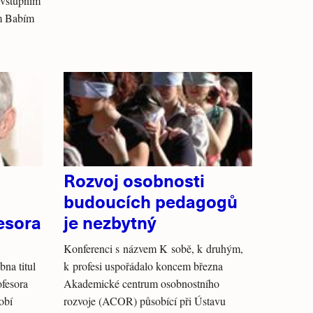
 vstupním
ém Babím
Rozvoj osobnosti
budoucích pedagogů
esora
je nezbytný
Konferenci s názvem K sobě, k druhým,
na titul
k profesi uspořádalo koncem března
ofesora
Akademické centrum osobnostního
obí
rozvoje (ACOR) působící při Ústavu