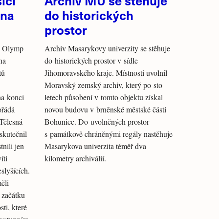
ící
Archiv MU se stěhuje
 na
do historických
prostor
ru Olymp
Archiv Masarykovy univerzity se stěhuje
na
do historických prostor v sídle
tů
Jihomoravského kraje. Místnosti uvolnil
Moravský zemský archiv, který po sto
na konci
letech působení v tomto objektu získal
ořádá
novou budovu v brněnské městské části
Tělesná
Bohunice. Do uvolněných prostor
skutečnil
s památkově chráněnými regály nastěhuje
nili jen
Masarykova univerzita téměř dva
íti
kilometry archiválií.
slyšících.
ěli
 začátku
ti, které