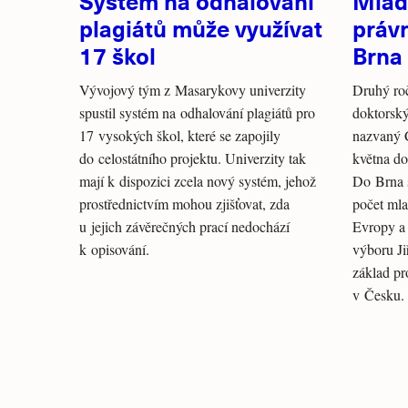
Systém na odhalování
Mladí
plagiátů může využívat
právn
17 škol
Brna
Vývojový tým z Masarykovy univerzity
Druhý ro
spustil systém na odhalování plagiátů pro
doktorský
17 vysokých škol, které se zapojily
nazvaný 
do celostátního projektu. Univerzity tak
května do
mají k dispozici zcela nový systém, jehož
Do Brna s
prostřednictvím mohou zjišťovat, zda
počet mla
u jejich závěrečných prací nedochází
Evropy a
k opisování.
výboru Ji
základ pr
v Česku.