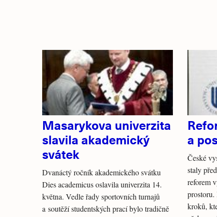
Masarykova univerzita
Refor
slavila akademický
a pos
svátek
České vys
staly pře
Dvanáctý ročník akademického svátku
reforem 
Dies academicus oslavila univerzita 14.
prostoru.
května. Vedle řady sportovních turnajů
kroků, kt
a soutěží studentských prací bylo tradičně