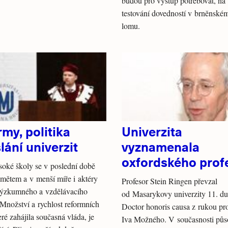
budou pro výstup potřebovat, na
testování dovedností v brněnsk
lomu.
my, politika
Univerzita
lání univerzit
vyznamenala
oxfordského prof
oké školy se v poslední době
dmětem a v menší míře i aktéry
Profesor Stein Ringen převzal
výzkumného a vzdělávacího
od Masarykovy univerzity 11. dub
 Množství a rychlost reformních
Doctor honoris causa z rukou pr
eré zahájila současná vláda, je
Iva Možného. V současnosti půs