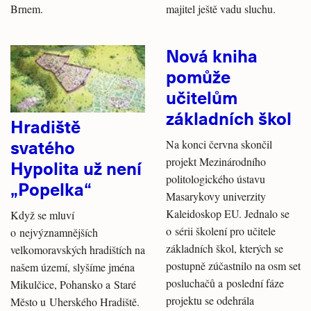
Brnem.
majitel ještě vadu sluchu.
Nová kniha
pomůže
učitelům
základních škol
Hradiště
svatého
Na konci června skončil
projekt Mezinárodního
Hypolita už není
politologického ústavu
„Popelka“
Masarykovy univerzity
Kaleidoskop EU. Jednalo se
Když se mluví
o sérii školení pro učitele
o nejvýznamnějších
základních škol, kterých se
velkomoravských hradištích na
postupně zúčastnilo na osm set
našem území, slyšíme jména
posluchačů a poslední fáze
Mikulčice, Pohansko a Staré
projektu se odehrála
Město u Uherského Hradiště.