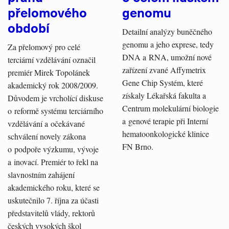
přelomového
genomu
období
Detailní analýzy buněčného
genomu a jeho exprese, tedy
Za přelomový pro celé
DNA a RNA, umožní nové
terciární vzdělávání označil
zařízení zvané Affymetrix
premiér Mirek Topolánek
Gene Chip Systém, které
akademický rok 2008/2009.
získaly Lékařská fakulta a
Důvodem je vrcholící diskuse
Centrum molekulární biologie
o reformě systému terciárního
a genové terapie při Interní
vzdělávání a očekávané
hematoonkologické klinice
schválení novely zákona
FN Brno.
o podpoře výzkumu, vývoje
a inovací. Premiér to řekl na
slavnostním zahájení
akademického roku, které se
uskutečnilo 7. října za účasti
představitelů vlády, rektorů
českých vysokých škol