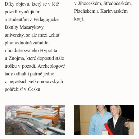
v Jihočeském, Středočeském,
Díky objevu, který se v létě
Plzeňském a Karlovarském
povedl vyučujícím
kraji.
a studentům z Pedagogické
fakulty Masarykovy
univerzity, se ale mezi „elitu“
plnohodnotně zařadilo
i hradiště svatého Hypolita
u Znojma, které doposud stálo
trošku v pozadí. Archeologové
tady odhalili patrně jedno
z největších velkomoravských
pohřebišť v Česku.