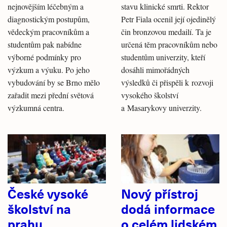
nejnovějším léčebným a
stavu klinické smrti. Rektor
diagnostickým postupům,
Petr Fiala ocenil její ojedinělý
vědeckým pracovníkům a
čin bronzovou medailí. Ta je
studentům pak nabídne
určená těm pracovníkům nebo
výborné podmínky pro
studentům univerzity, kteří
výzkum a výuku. Po jeho
dosáhli mimořádných
vybudování by se Brno mělo
výsledků či přispěli k rozvoji
zařadit mezi přední světová
vysokého školství
výzkumná centra.
a Masarykovy univerzity.
České vysoké
Nový přístroj
školství na
dodá informace
prahu
o celém lidském