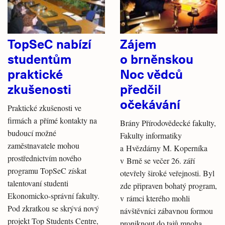
TopSeC nabízí
Zájem
studentům
o brněnskou
praktické
Noc vědců
zkušenosti
předčil
očekávání
Praktické zkušenosti ve
firmách a přímé kontakty na
Brány Přírodovědecké fakulty,
budoucí možné
Fakulty informatiky
zaměstnavatele mohou
a Hvězdárny M. Koperníka
prostřednictvím nového
v Brně se večer 26. září
programu TopSeC získat
otevřely široké veřejnosti. Byl
talentovaní studenti
zde připraven bohatý program,
Ekonomicko-správní fakulty.
v rámci kterého mohli
Pod zkratkou se skrývá nový
návštěvníci zábavnou formou
projekt Top Students Centre,
proniknout do tajů mnoha