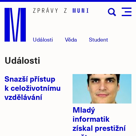
Přejít
na
hlavní
obsah
Události
Věda
Student
Události
Snazší přístup
k celoživotnímu
vzdělávání
Mladý
informatik
získal prestižní