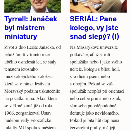
Tyrrell: Janáček
SERIÁL: Pane
byl mistrem
kolego, vy jste
miniatury
snad slepý? (I)
Život a dílo Leoše Janáčka, od
Na Masarykově univerzitě
jehož úmrtí v tomto roce
potkáváte, ať už v roli
uběhlo osmdesát let, se staly
spolužáka nebo i jako svého
tématem letošního
učitele, kolegu s bílou holí,
muzikologického kolokvia,
s vodicím psem, nebo
které se v rámci festivalu
s obojím. Pokud se váš
Moravský podzim uskutečnilo
spolužák neopírá při orientaci
na počátku října. Akci, která
nebo četbě primárně o zrak,
se v Brně koná již od roku
sám sebe pravděpodobně
1966, zorganizoval Ústav
definuje jako nevidomého.
hudební vědy Filozofické
Pokud je bílá hůl doplněná
fakulty MU spolu s městem
červenými pruhy, má její