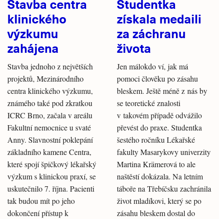
Stavba centra
Studentka
klinického
získala medaili
výzkumu
za záchranu
zahájena
života
Stavba jednoho z největších
Jen málokdo ví, jak má
projektů, Mezinárodního
pomoci člověku po zásahu
centra klinického výzkumu,
bleskem. Ještě méně z nás by
známého také pod zkratkou
se teoretické znalosti
ICRC Brno, začala v areálu
v takovém případě odvážilo
Fakultní nemocnice u svaté
převést do praxe. Studentka
Anny. Slavnostní poklepání
šestého ročníku Lékařské
základního kamene Centra,
fakulty Masarykovy univerzity
které spojí špičkový lékařský
Martina Krämerová to ale
výzkum s klinickou praxí, se
naštěstí dokázala. Na letním
uskutečnilo 7. října. Pacienti
táboře na Třebíčsku zachránila
tak budou mít po jeho
život mladíkovi, který se po
dokončení přístup k
zásahu bleskem dostal do