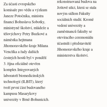
rekonstruovaná budova na
Za účasti evropského
Joštově ulici, která se stala
komisaře pro vědu a výzkum
novým sídlem Fakulty
Janeze Potočnika, ministra
sociálních studií. Kromě
financí Bohuslava Sobotky,
vedení univerzity a
ministryně školství, mládeže a
zaměstnanců fakulty se
tělovýchovy Petry Buzkové a
otevíracího ceremoniálu
náměstka hejtmana
účastnili i představitelé
Jihomoravského kraje Milana
Jihomoravského kraje a
Venclíka a řady dalších
ministerstva školství.
čestných hostů byl v pondělí
3. října oficiálně otevřen
komplex Integrovaných
laboratoří biomedicínských
technologií (ILBIT), který
tvoří první část budovaného
kampusu Masarykovy
univerzity v Brně-Bohunicích.