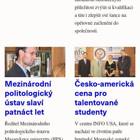
příležitost zvýšit si kvalifikaci
a tím i zlepšit své šance na
opětovné začlenění do
společnosti.
Mezinárodní
Česko-americká
politologický
cena pro
ústav slaví
talentované
patnáct let
studenty
Ředitel Mezinárodního
V centru INFO USA, které se
politologického ústavu
nachází ve čtvrtém patře
Masarykovy univerzity (IIPS)
brněnské Moravské zemské