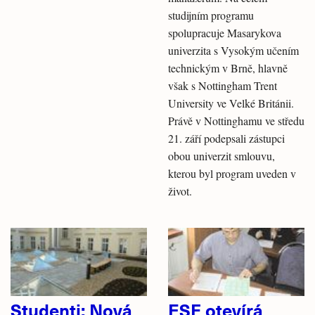
studijním programu
spolupracuje Masarykova
univerzita s Vysokým učením
technickým v Brně, hlavně
však s Nottingham Trent
University ve Velké Británii.
Právě v Nottinghamu ve středu
21. září podepsali zástupci
obou univerzit smlouvu,
kterou byl program uveden v
život.
Studenti: Nová
ESF otevírá