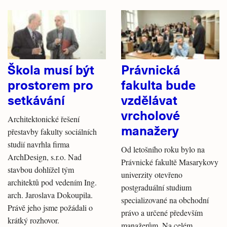
Škola musí být
Právnická
prostorem pro
fakulta bude
setkávání
vzdělávat
vrcholové
Architektonické řešení
manažery
přestavby fakulty sociálních
studií navrhla firma
Od letošního roku bylo na
ArchDesign, s.r.o. Nad
Právnické fakultě Masarykovy
stavbou dohlížel tým
univerzity otevřeno
architektů pod vedením Ing.
postgraduální studium
arch. Jaroslava Dokoupila.
specializované na obchodní
Právě jeho jsme požádali o
právo a určené především
krátký rozhovor.
manažerům. Na celém