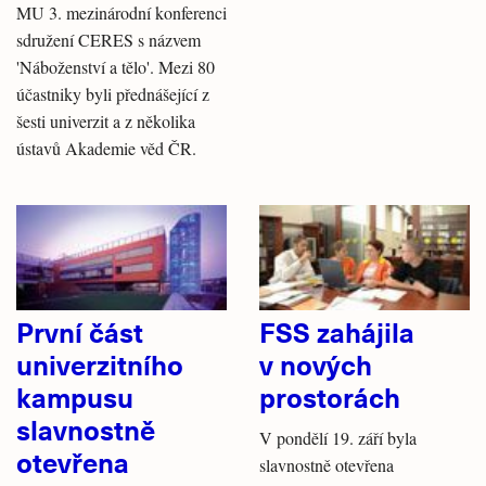
MU 3. mezinárodní konferenci
sdružení CERES s názvem
'Náboženství a tělo'. Mezi 80
účastniky byli přednášející z
šesti univerzit a z několika
ústavů Akademie věd ČR.
První část
FSS zahájila
univerzitního
v nových
kampusu
prostorách
slavnostně
V pondělí 19. září byla
otevřena
slavnostně otevřena