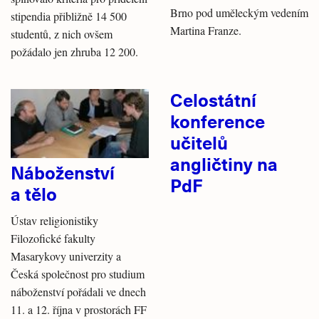
Brno pod uměleckým vedením
stipendia přibližně 14 500
Martina Franze.
studentů, z nich ovšem
požádalo jen zhruba 12 200.
Celostátní
konference
učitelů
angličtiny na
Náboženství
PdF
a tělo
Ústav religionistiky
Filozofické fakulty
Masarykovy univerzity a
Česká společnost pro studium
náboženství pořádali ve dnech
11. a 12. října v prostorách FF