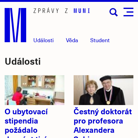
Přejít
na
hlavní
obsah
Události
Věda
Student
Události
O ubytovací
Čestný doktorát
stipendia
pro profesora
požádalo
Alexandera