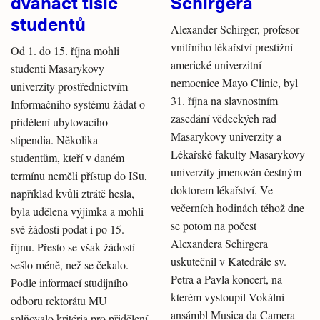
dvanáct tisíc
Schirgera
studentů
Alexander Schirger, profesor
vnitřního lékařství prestižní
Od 1. do 15. října mohli
americké univerzitní
studenti Masarykovy
nemocnice Mayo Clinic, byl
univerzity prostřednictvím
31. října na slavnostním
Informačního systému žádat o
zasedání vědeckých rad
přidělení ubytovacího
Masarykovy univerzity a
stipendia. Několika
Lékařské fakulty Masarykovy
studentům, kteří v daném
univerzity jmenován čestným
termínu neměli přístup do ISu,
doktorem lékařství. Ve
například kvůli ztrátě hesla,
večerních hodinách téhož dne
byla udělena výjimka a mohli
se potom na počest
své žádosti podat i po 15.
Alexandera Schirgera
říjnu. Přesto se však žádostí
uskutečnil v Katedrále sv.
sešlo méně, než se čekalo.
Petra a Pavla koncert, na
Podle informací studijního
kterém vystoupil Vokální
odboru rektorátu MU
ansámbl Musica da Camera
splňovalo kritéria pro přidělení