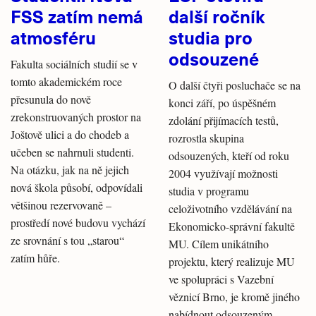
FSS zatím nemá
další ročník
atmosféru
studia pro
odsouzené
Fakulta sociálních studií se v
tomto akademickém roce
O další čtyři posluchače se na
přesunula do nově
konci září, po úspěšném
zrekonstruovaných prostor na
zdolání přijímacích testů,
Joštově ulici a do chodeb a
rozrostla skupina
učeben se nahrnuli studenti.
odsouzených, kteří od roku
Na otázku, jak na ně jejich
2004 využívají možnosti
nová škola působí, odpovídali
studia v programu
většinou rezervovaně –
celoživotního vzdělávání na
prostředí nové budovu vychází
Ekonomicko-správní fakultě
ze srovnání s tou „starou“
MU. Cílem unikátního
zatím hůře.
projektu, který realizuje MU
ve spolupráci s Vazební
věznicí Brno, je kromě jiného
nabídnout odsouzeným