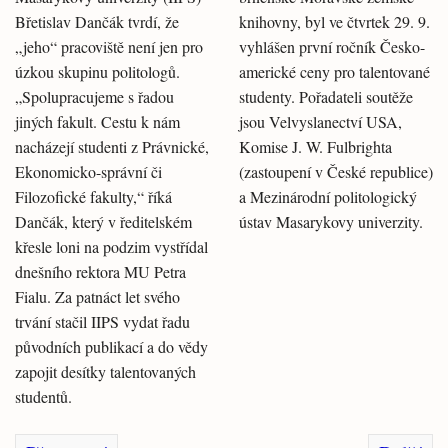
Břetislav Dančák tvrdí, že
knihovny, byl ve čtvrtek 29. 9.
„jeho“ pracoviště není jen pro
vyhlášen první ročník Česko-
úzkou skupinu politologů.
americké ceny pro talentované
„Spolupracujeme s řadou
studenty. Pořadateli soutěže
jiných fakult. Cestu k nám
jsou Velvyslanectví USA,
nacházejí studenti z Právnické,
Komise J. W. Fulbrighta
Ekonomicko-správní či
(zastoupení v České republice)
Filozofické fakulty,“ říká
a Mezinárodní politologický
Dančák, který v ředitelském
ústav Masarykovy univerzity.
křesle loni na podzim vystřídal
dnešního rektora MU Petra
Fialu. Za patnáct let svého
trvání stačil IIPS vydat řadu
původních publikací a do vědy
zapojit desítky talentovaných
studentů.