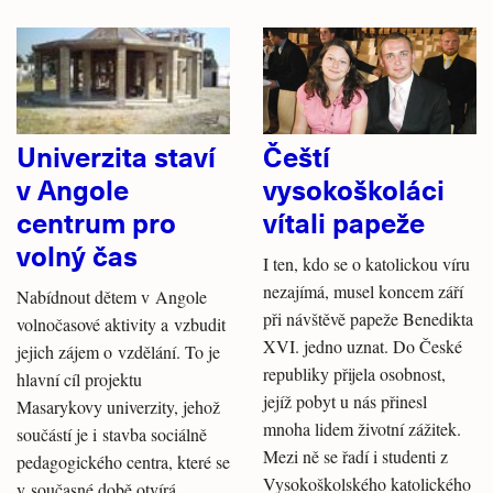
Univerzita staví
Čeští
v Angole
vysokoškoláci
centrum pro
vítali papeže
volný čas
I ten, kdo se o katolickou víru
nezajímá, musel koncem září
Nabídnout dětem v Angole
při návštěvě papeže Benedikta
volnočasové aktivity a vzbudit
XVI. jedno uznat. Do České
jejich zájem o vzdělání. To je
republiky přijela osobnost,
hlavní cíl projektu
jejíž pobyt u nás přinesl
Masarykovy univerzity, jehož
mnoha lidem životní zážitek.
součástí je i stavba sociálně
Mezi ně se řadí i studenti z
pedagogického centra, které se
Vysokoškolského katolického
v současné době otvírá