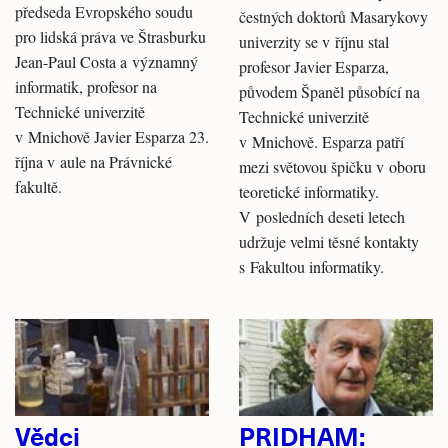
předseda Evropského soudu
čestných doktorů Masarykovy
pro lidská práva ve Štrasburku
univerzity se v říjnu stal
Jean-Paul Costa a významný
profesor Javier Esparza,
informatik, profesor na
původem Španěl působící na
Technické univerzitě
Technické univerzitě
v Mnichově Javier Esparza 23.
v Mnichově. Esparza patří
října v aule na Právnické
mezi světovou špičku v oboru
fakultě.
teoretické informatiky.
V posledních deseti letech
udržuje velmi těsné kontakty
s Fakultou informatiky.
Vědci
PRIDHAM: