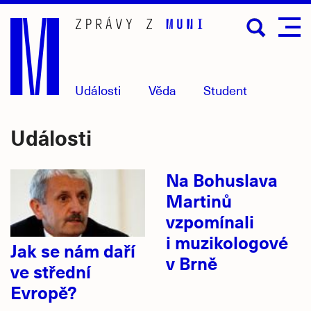
Přejít
na
hlavní
obsah
Události
Věda
Student
Události
Na Bohuslava
Martinů
vzpomínali
i muzikologové
Jak se nám daří
v Brně
ve střední
Evropě?