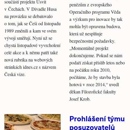
součástí projektu Úsvit
penězům z evropského
v Čechách. V Divadle Husa
Operačního programu Věda
na provázku se debatovalo
a výzkum pro inovace by tak
o tom, jak se Češi od listopadu
mohla být opravena budova,
1989 změnili a kam ve svém
která už nesplňuje
vývoji směřují. Nyní už se
bezpečnostní požadavky.
chystá listopadové vyvrcholení
„Momentálně projekt
celé akce a k němu patří také
dokončujeme. Pokud se nám
nová rubrika na webových
podaří získat příslib letos nebo
stránkách idnes.cz s názvem
na počátku roku 2010,
Česká vize.
počítáme, že by stavba byla
hotová v roce 2014,“ uvedl
děkan Filozofické fakulty
Josef Krob.
Prohlášení týmu
posuzovatelů