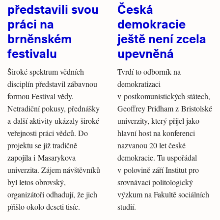
představili svou
Česká
práci na
demokracie
brněnském
ještě není zcela
festivalu
upevněná
Široké spektrum vědních
Tvrdí to odborník na
disciplín představil zábavnou
demokratizaci
formou Festival vědy.
v postkomunistických státech,
Netradiční pokusy, přednášky
Geoffrey Pridham z Bristolské
a další aktivity ukázaly široké
univerzity, který přijel jako
veřejnosti práci vědců. Do
hlavní host na konferenci
projektu se již tradičně
nazvanou 20 let české
zapojila i Masarykova
demokracie. Tu uspořádal
univerzita. Zájem návštěvníků
v polovině září Institut pro
byl letos obrovský,
srovnávací politologický
organizátoři odhadují, že jich
výzkum na Fakultě sociálních
přišlo okolo deseti tisíc.
studií.