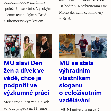
budoucím dodavatelům na
18 hodin v Konferenčním sále
společném setkání s Vysokým
Moravské zemské knihovny
učením technickým v Brně
v Brně.
a Jihomoravským krajem.
MU slaví Den
MU se stala
žen a dívek ve
výhradním
vědě, chce je
vlastníkem
podpořit ve
sloganu
výzkumné práci
o celoživotním
vzdělávání
Mezinárodní den žen a dívek
ve vědě připadá na 11. únor
MUNI univerzita na celý