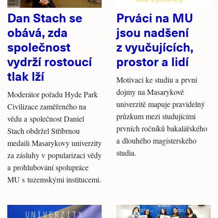
Dan Stach se
Prváci na MU
obává, zda
jsou nadšení
společnost
z vyučujících,
vydrží rostoucí
prostor a lidí
tlak lží
Motivaci ke studiu a první
dojmy na Masarykově
Moderátor pořadu Hyde Park
univerzitě mapuje pravidelný
Civilizace zaměřeného na
průzkum mezi studujícími
vědu a společnost Daniel
prvních ročníků bakalářského
Stach obdržel Stříbrnou
a dlouhého magisterského
medaili Masarykovy univerzity
studia.
za zásluhy v popularizaci vědy
a prohlubování spolupráce
MU s tuzemskými institucemi.