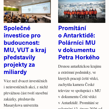
Společné
Promítání
investice pro
o Antarktidě:
budoucnost:
Polárníci MU
MU, VUT a kraj
v dokumentu
představily
Petra Horkého
projekty za
Drsnou antarktickou krajinu
miliardy
a extrémní podmínky, ve
kterých pracují čeští vědci,
Více než dvacet investičních
zachytila kamera České
i neinvestičních akcí, z nichž
televize ve spolupráci s MU
převážnou část tvoří stavební
v dokumentu Čeští vědci
zakázky, představila
v Antarktidě. Promítání se
Masarykova univerzita
uskuteční 12. února 2026 od