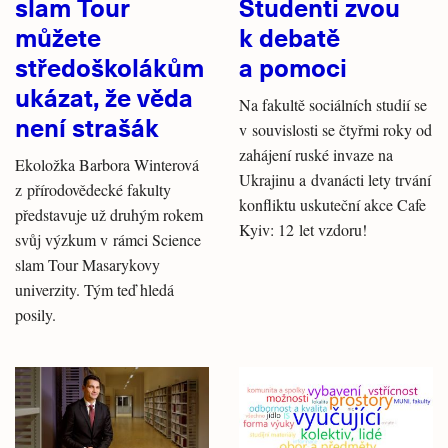
slam Tour
Studenti zvou
můžete
k debatě
středoškolákům
a pomoci
ukázat, že věda
Na fakultě sociálních studií se
není strašák
v souvislosti se čtyřmi roky od
zahájení ruské invaze na
Ekoložka Barbora Winterová
Ukrajinu a dvanácti lety trvání
z přírodovědecké fakulty
konfliktu uskuteční akce Cafe
představuje už druhým rokem
Kyiv: 12 let vzdoru!
svůj výzkum v rámci Science
slam Tour Masarykovy
univerzity. Tým teď hledá
posily.