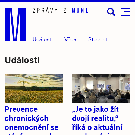
Přejít
na
hlavní
obsah
Události
Věda
Student
Události
Prevence
„Je to jako žít
chronických
dvojí realitu,“
onemocnění se
říká o aktuální