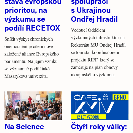
stává evropskou
spolupráci
prioritou, na
s Ukrajinou
výzkumu se
Ondřej Hradil
podílí RECETOX
Vedoucí Oddělení
výzkumných infrastruktur na
Snížit výskyt chronických
Rektorátu MU Ondřej Hradil
onemocnění je cílem nově
se loni stal koordinátorem
založené aliance Evropského
projektu RIFF, který se
parlamentu. Na jejím vzniku
zaměřuje na plán obnovy
se významně podílí také
ukrajinského výzkumu.
Masarykova univerzita.
Na Science
Čtyři roky války: