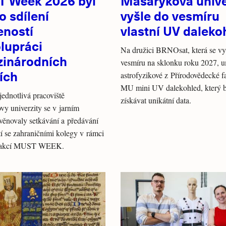
 Week 2026 byl
Masarykova unive
o sdílení
vyšle do vesmíru
eností
vlastní UV daleko
lupráci
Na družici BRNOsat, která se v
zinárodních
vesmíru na sklonku roku 2027, u
ích
astrofyzikové z Přírodovědecké f
MU mini UV dalekohled, který 
jednotlivá pracoviště
získávat unikátní data.
y univerzity se v jarním
věnovaly setkávání a předávání
í se zahraničními kolegy v rámci
a akcí MUST WEEK.