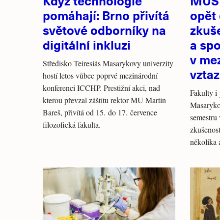
Když technologie
MUST
pomáhají: Brno přivítá
opět 
světové odborníky na
zkuš
digitální inkluzi
a spo
v me
Středisko Teiresiás Masarykovy univerzity
vztaz
hostí letos vůbec poprvé mezinárodní
konferenci ICCHP. Prestižní akci, nad
Fakulty i 
kterou převzal záštitu rektor MU Martin
Masarykov
Bareš, přivítá od 15. do 17. července
semestru 
filozofická fakulta.
zkušenost
několik