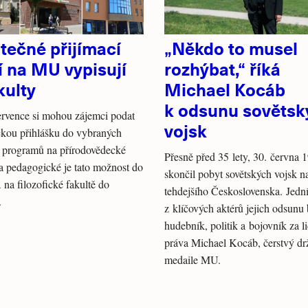
tečné přijímací
„Někdo to musel
í na MU vypisují
rozhýbat,“ říká
akulty
Michael Kocáb
k odsunu sovětsk
rvence si mohou zájemci podat
vojsk
ckou přihlášku do vybraných
h programů na přírodovědecké
Přesně před 35 lety, 30. června 
na pedagogické je tato možnost do
skončil pobyt sovětských vojsk n
a na filozofické fakultě do
tehdejšího Československa. Jedn
.
z klíčových aktérů jejich odsunu 
hudebník, politik a bojovník za l
práva Michael Kocáb, čerstvý drž
medaile MU.