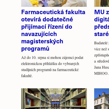
Farmaceutická fakulta
MU z
otevírá dodatečné
digit
přijímací řízení do
předs
navazujících
staré
magisterských
Badatelé 
programů
více než 
zpřístupň
Až do 10. srpna si mohou zájemci podat
a středov
elektronickou přihlášku do vybraných
Jana Husa
studijních programů na farmaceutické
MIHOO.
fakultě.