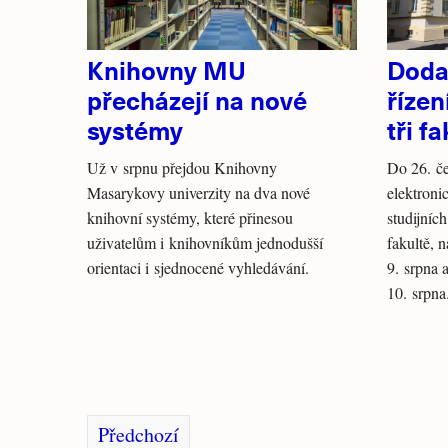
Knihovny MU
Doda
přecházejí na nové
řízen
systémy
tři f
Už v srpnu přejdou Knihovny
Do 26. če
Masarykovy univerzity na dva nové
elektroni
knihovní systémy, které přinesou
studijníc
uživatelům i knihovníkům jednodušší
fakultě, 
orientaci i sjednocené vyhledávání.
9. srpna 
10. srpna
Předchozí