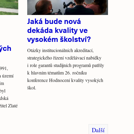
Jaká bude nová
dekáda kvality ve
vysokém školství?
ých
Otázky institucionálních akreditací,
strategického řízení vzdělávací nabídky
i role garantů studijních programů patřily
1991,
k hlavním tématům 26. ročníku
a území
konference Hodnocení kvality vysokých
ím
škol.
byl
idská
itel Zlaté
Další