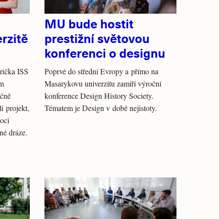
MU bude hostit
rzitě
prestižní světovou
konferenci o designu
trička ISS
Poprvé do střední Evropy a přímo na
ým
Masarykovu univerzitu zamíří výroční
ečně
konference Design History Society.
i projekt,
Tématem je Design v době nejistoty.
oci
žné dráze.