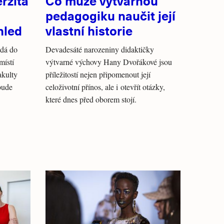
rzita
Co může výtvarnou
pedagogiku naučit její
hled
vlastní historie
ydá do
Devadesáté narozeniny didaktičky
místí
výtvarné výchovy Hany Dvořákové jsou
akulty
příležitostí nejen připomenout její
bude
celoživotní přínos, ale i otevřít otázky,
které dnes před oborem stojí.