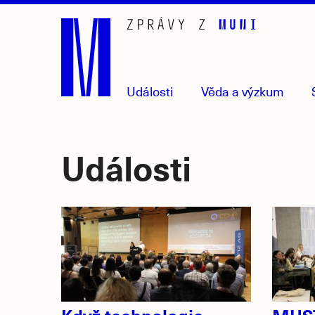
Přejít
na
hlavní
obsah
Události
Věda
a výzkum
Události