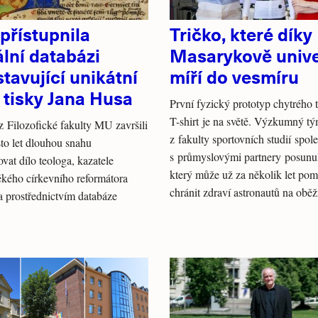
přístupnila
Tričko, které díky
ální databázi
Masarykově unive
tavující unikátní
míří do vesmíru
 tisky Jana Husa
První fyzický prototyp chytrého 
T-shirt je na světě. Výzkumný t
z Filozofické fakulty MU završili
z fakulty sportovních studií spol
sto let dlouhou snahu
s průmyslovými partnery posunul
ovat dílo teologa, kazatele
který může už za několik let pom
ěkého církevního reformátora
chránit zdraví astronautů na obě
 prostřednictvím databáze