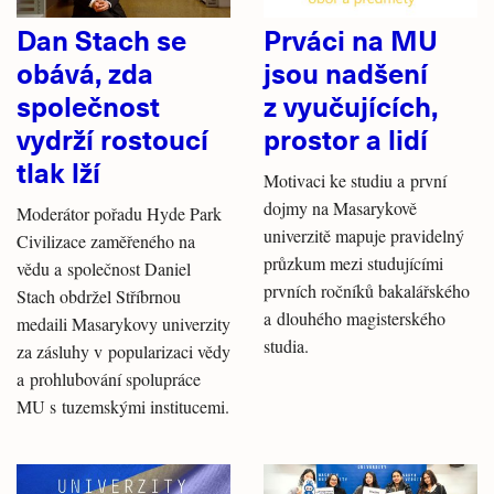
Dan Stach se
Prváci na MU
obává, zda
jsou nadšení
společnost
z vyučujících,
vydrží rostoucí
prostor a lidí
tlak lží
Motivaci ke studiu a první
dojmy na Masarykově
Moderátor pořadu Hyde Park
univerzitě mapuje pravidelný
Civilizace zaměřeného na
průzkum mezi studujícími
vědu a společnost Daniel
prvních ročníků bakalářského
Stach obdržel Stříbrnou
a dlouhého magisterského
medaili Masarykovy univerzity
studia.
za zásluhy v popularizaci vědy
a prohlubování spolupráce
MU s tuzemskými institucemi.