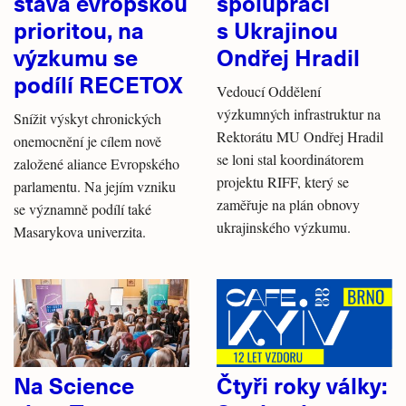
stává evropskou
spolupráci
prioritou, na
s Ukrajinou
výzkumu se
Ondřej Hradil
podílí RECETOX
Vedoucí Oddělení
výzkumných infrastruktur na
Snížit výskyt chronických
Rektorátu MU Ondřej Hradil
onemocnění je cílem nově
se loni stal koordinátorem
založené aliance Evropského
projektu RIFF, který se
parlamentu. Na jejím vzniku
zaměřuje na plán obnovy
se významně podílí také
ukrajinského výzkumu.
Masarykova univerzita.
Na Science
Čtyři roky války: