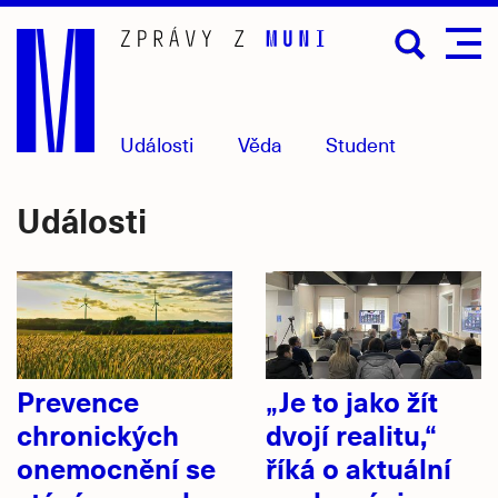
Přejít
na
hlavní
obsah
Události
Věda
Student
Události
Prevence
„Je to jako žít
chronických
dvojí realitu,“
onemocnění se
říká o aktuální