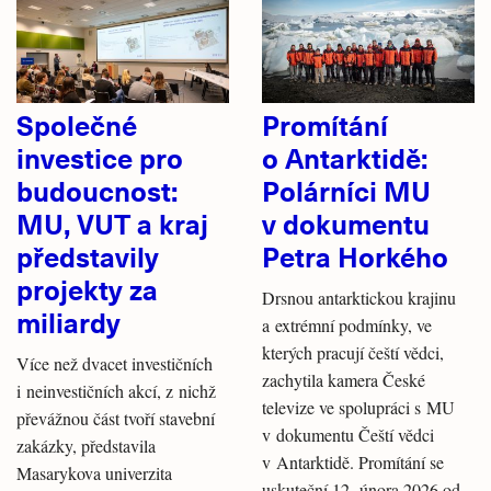
Společné
Promítání
investice pro
o Antarktidě:
budoucnost:
Polárníci MU
MU, VUT a kraj
v dokumentu
představily
Petra Horkého
projekty za
Drsnou antarktickou krajinu
miliardy
a extrémní podmínky, ve
kterých pracují čeští vědci,
Více než dvacet investičních
zachytila kamera České
i neinvestičních akcí, z nichž
televize ve spolupráci s MU
převážnou část tvoří stavební
v dokumentu Čeští vědci
zakázky, představila
v Antarktidě. Promítání se
Masarykova univerzita
uskuteční 12. února 2026 od