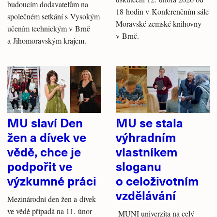
budoucím dodavatelům na
18 hodin v Konferenčním sále
společném setkání s Vysokým
Moravské zemské knihovny
učením technickým v Brně
v Brně.
a Jihomoravským krajem.
MU slaví Den
MU se stala
žen a dívek ve
výhradním
vědě, chce je
vlastníkem
podpořit ve
sloganu
výzkumné práci
o celoživotním
vzdělávání
Mezinárodní den žen a dívek
ve vědě připadá na 11. únor
MUNI univerzita na celý