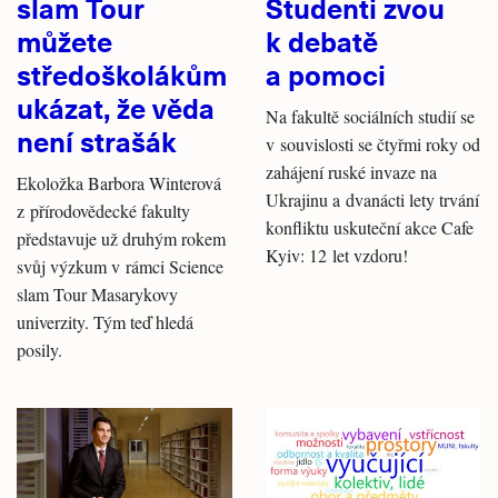
slam Tour
Studenti zvou
můžete
k debatě
středoškolákům
a pomoci
ukázat, že věda
Na fakultě sociálních studií se
není strašák
v souvislosti se čtyřmi roky od
zahájení ruské invaze na
Ekoložka Barbora Winterová
Ukrajinu a dvanácti lety trvání
z přírodovědecké fakulty
konfliktu uskuteční akce Cafe
představuje už druhým rokem
Kyiv: 12 let vzdoru!
svůj výzkum v rámci Science
slam Tour Masarykovy
univerzity. Tým teď hledá
posily.