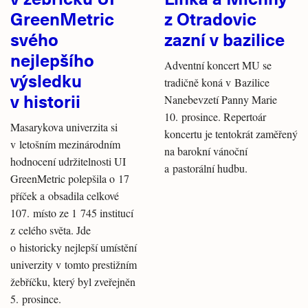
GreenMetric
z Otradovic
svého
zazní v bazilice
nejlepšího
Adventní koncert MU se
výsledku
tradičně koná v Bazilice
v historii
Nanebevzetí Panny Marie
10. prosince. Repertoár
Masarykova univerzita si
koncertu je tentokrát zaměřený
v letošním mezinárodním
na barokní vánoční
hodnocení udržitelnosti UI
a pastorální hudbu.
GreenMetric polepšila o 17
příček a obsadila celkové
107. místo ze 1 745 institucí
z celého světa. Jde
o historicky nejlepší umístění
univerzity v tomto prestižním
žebříčku, který byl zveřejněn
5. prosince.