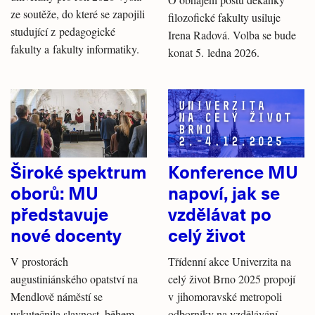
ze soutěže, do které se zapojili
filozofické fakulty usiluje
studující z pedagogické
Irena Radová. Volba se bude
fakulty a fakulty informatiky.
konat 5. ledna 2026.
Široké spektrum
Konference MU
oborů: MU
napoví, jak se
představuje
vzdělávat po
nové docenty
celý život
V prostorách
Třídenní akce Univerzita na
augustiniánského opatství na
celý život Brno 2025 propojí
Mendlově náměstí se
v jihomoravské metropoli
uskutečnila slavnost, během
odborníky na vzdělávání,