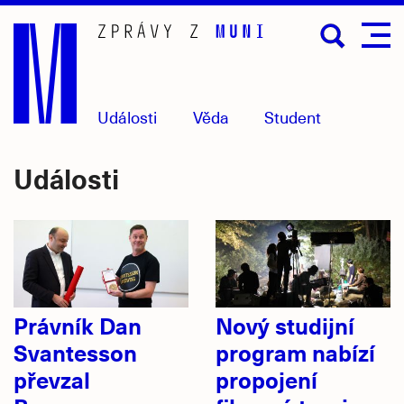
Přejít
na
hlavní
obsah
Události
Věda
Student
Události
Právník Dan
Nový studijní
Svantesson
program nabízí
převzal
propojení