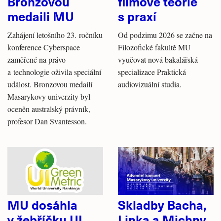
Bronzovou
filmové teorie
medaili MU
s praxí
Zahájení letošního 23. ročníku
Od podzimu 2026 se začne na
konference Cyberspace
Filozofické fakultě MU
zaměřené na právo
vyučovat nová bakalářská
a technologie oživila speciální
specializace Praktická
událost. Bronzovou medailí
audiovizuální studia.
Masarykovy univerzity byl
oceněn australský právník,
profesor Dan Svantesson.
MU dosáhla
Skladby Bacha,
v žebříčku UI
Linka a Michny