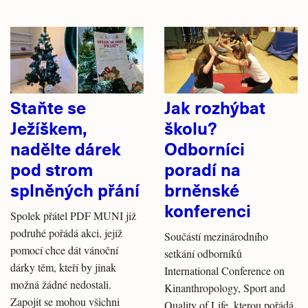
Staňte se
Jak rozhýbat
Ježíškem,
školu?
nadělte dárek
Odborníci
pod strom
poradí na
splněných přání
brněnské
konferenci
Spolek přátel PDF MUNI již
podruhé pořádá akci, jejíž
Součástí mezinárodního
pomocí chce dát vánoční
setkání odborníků
dárky těm, kteří by jinak
International Conference on
možná žádné nedostali.
Kinanthropology, Sport and
Zapojit se mohou všichni
Quality of Life, kterou pořádá