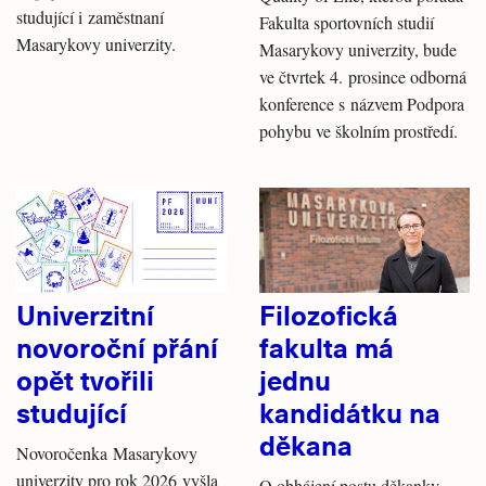
studující i zaměstnaní
Fakulta sportovních studií
Masarykovy univerzity.
Masarykovy univerzity, bude
ve čtvrtek 4. prosince odborná
konference s názvem Podpora
pohybu ve školním prostředí.
Univerzitní
Filozofická
novoroční přání
fakulta má
opět tvořili
jednu
studující
kandidátku na
děkana
Novoročenka Masarykovy
univerzity pro rok 2026 vyšla
O obhájení postu děkanky