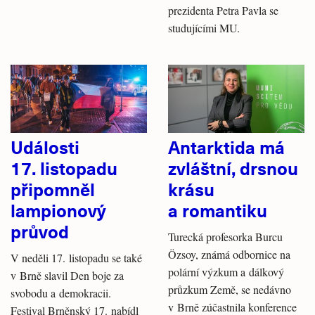
prezidenta Petra Pavla se
studujícími MU.
Události
Antarktida má
17. listopadu
zvláštní, drsnou
připomněl
krásu
lampionový
a romantiku
průvod
Turecká profesorka Burcu
Özsoy, známá odbornice na
V neděli 17. listopadu se také
polární výzkum a dálkový
v Brně slavil Den boje za
průzkum Země, se nedávno
svobodu a demokracii.
v Brně zúčastnila konference
Festival Brněnský 17. nabídl