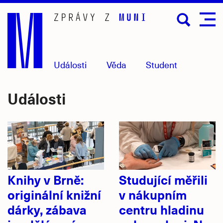
Přejít
na
hlavní
obsah
Události
Věda
Student
Události
Knihy v Brně:
Studující měřili
originální knižní
v nákupním
dárky, zábava
centru hladinu