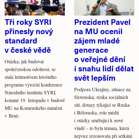
Tři roky SYRI
Prezident Pavel
přinesly nový
na MU ocenil
standard
zájem mladé
v české vědě
generace
o veřejné dění
Otázka, jak budovat
i snahu lidí dělat
společenskou odolnost, se
svět lepším
stala leitmotivem letošního
programu výroční konference
Podpora Ukrajiny, situace na
Národního institutu SYRI,
Slovensku, rizika sociálních
konané 19. listopadu v budově
sítí, dotazy týkající se Ruska
MU na Komenského náměstí
i Běloruska, role médií
v Brně.
i otázky směřující k nové
vládě – to byla témata, která
nejvíce rezonovala při setkání