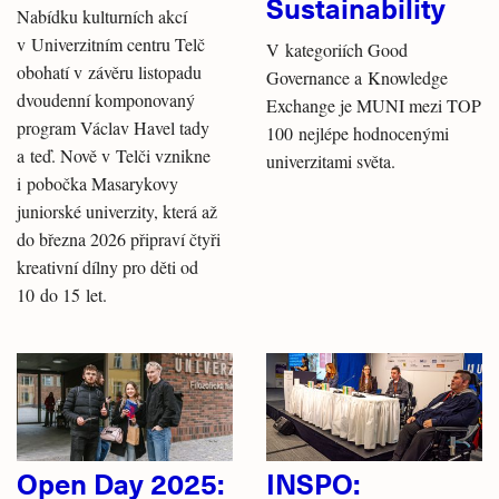
Sustainability
Nabídku kulturních akcí
v Univerzitním centru Telč
V kategoriích Good
obohatí v závěru listopadu
Governance a Knowledge
dvoudenní komponovaný
Exchange je MUNI mezi TOP
program Václav Havel tady
100 nejlépe hodnocenými
a teď. Nově v Telči vznikne
univerzitami světa.
i pobočka Masarykovy
juniorské univerzity, která až
do března 2026 připraví čtyři
kreativní dílny pro děti od
10 do 15 let.
Open Day 2025:
INSPO: