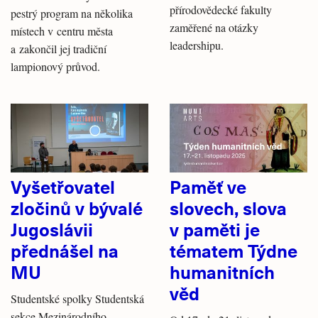
přírodovědecké fakulty
pestrý program na několika
zaměřené na otázky
místech v centru města
leadershipu.
a zakončil jej tradiční
lampionový průvod.
Vyšetřovatel
Paměť ve
zločinů v bývalé
slovech, slova
Jugoslávii
v paměti je
přednášel na
tématem Týdne
MU
humanitních
věd
Studentské spolky Studentská
sekce Mezinárodního