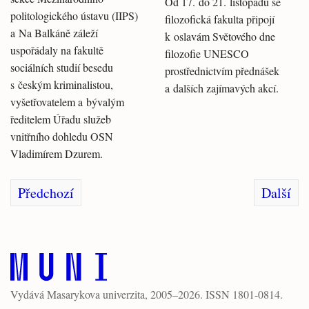
Od 17. do 21. listopadu se
politologického ústavu (IIPS)
filozofická fakulta připojí
a Na Balkáně záleží
k oslavám Světového dne
uspořádaly na fakultě
filozofie UNESCO
sociálních studií besedu
prostřednictvím přednášek
s českým kriminalistou,
a dalších zajímavých akcí.
vyšetřovatelem a bývalým
ředitelem Úřadu služeb
vnitřního dohledu OSN
Vladimírem Dzurem.
Předchozí
Další
Vydává
Masarykova univerzita
, 2005–2026. ISSN 1801-0814.