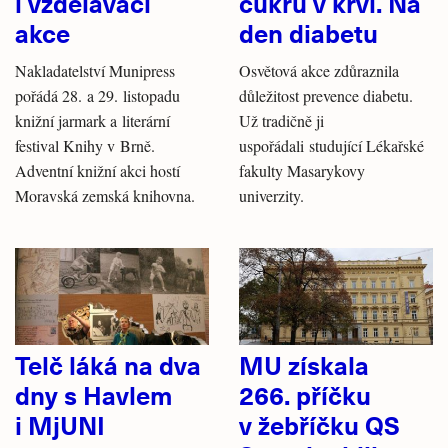
i vzdělávací
cukru v krvi. Na
akce
den diabetu
Nakladatelství Munipress
Osvětová akce zdůraznila
pořádá 28. a 29. listopadu
důležitost prevence diabetu.
knižní jarmark a literární
Už tradičně ji
festival Knihy v Brně.
uspořádali studující Lékařské
Adventní knižní akci hostí
fakulty Masarykovy
Moravská zemská knihovna.
univerzity.
Telč láká na dva
MU získala
dny s Havlem
266. příčku
i MjUNI
v žebříčku QS