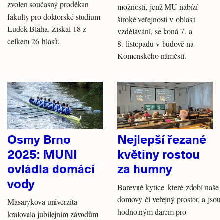
zvolen současný proděkan
možností, jenž MU nabízí
fakulty pro doktorské studium
široké veřejnosti v oblasti
Luděk Bláha. Získal 18 z
vzdělávání, se koná 7. a
celkem 26 hlasů.
8. listopadu v budově na
Komenského náměstí.
Osmy Brno
Nejlepší řezané
2025: MUNI
květiny rostou
ovládla domácí
za humny
vody
Barevné kytice, které zdobí naše
domovy či veřejný prostor, a jso
Masarykova univerzita
hodnotným darem pro
kralovala jubilejním závodům