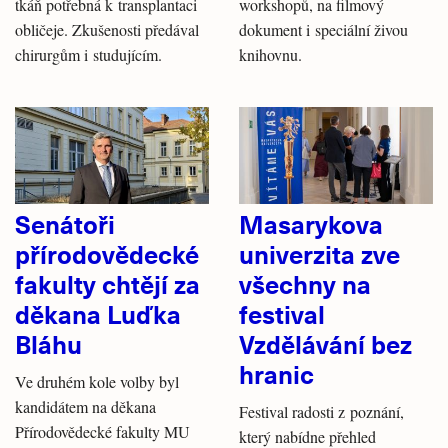
tkáň potřebná k transplantaci
workshopů, na filmový
obličeje. Zkušenosti předával
dokument i speciální živou
chirurgům i studujícím.
knihovnu.
Senátoři
Masarykova
přírodovědecké
univerzita zve
fakulty chtějí za
všechny na
děkana Luďka
festival
Bláhu
Vzdělávání bez
hranic
Ve druhém kole volby byl
kandidátem na děkana
Festival radosti z poznání,
Přírodovědecké fakulty MU
který nabídne přehled