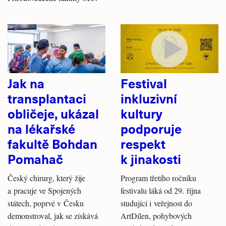
Jak na
Festival
transplantaci
inkluzivní
obličeje, ukázal
kultury
na lékařské
podporuje
fakultě Bohdan
respekt
Pomahač
k jinakosti
Český chirurg, který žije
Program třetího ročníku
a pracuje ve Spojených
festivalu láká od 29. října
státech, poprvé v Česku
studující i veřejnost do
demonstroval, jak se získává
ArtDílen, pohybových