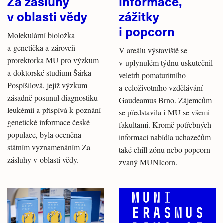
Za zásluhy
informace,
v oblasti vědy
zážitky
i popcorn
Molekulární bioložka
a genetička a zároveň
V areálu výstaviště se
prorektorka MU pro výzkum
v uplynulém týdnu uskutečnil
a doktorské studium Šárka
veletrh pomaturitního
Pospíšilová, jejíž výzkum
a celoživotního vzdělávání
zásadně posunul diagnostiku
Gaudeamus Brno. Zájemcům
leukémií a přispívá k poznání
se představila i MU se všemi
genetické informace české
fakultami. Kromě potřebných
populace, byla oceněna
informací nabídla uchazečům
státním vyznamenáním Za
také chill zónu nebo popcorn
zásluhy v oblasti vědy.
zvaný MUNIcorn.