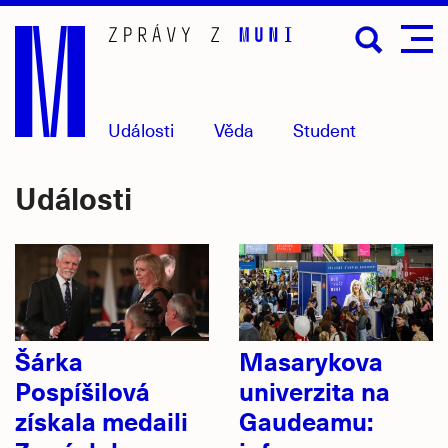
Přejít
na
hlavní
obsah
Události
Věda
Student
Události
Šárka
Masarykova
Pospíšilová
univerzita na
získala medaili
Gaudeamu: