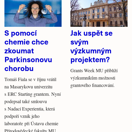
S pomocí
Jak uspět se
chemie chce
svým
zkoumat
výzkumným
Parkinsonovu
projektem?
chorobu
Grants Week MU přiblíží
výzkumníkům možnosti
Tomáš Fiala se v říjnu vrátil
grantového financování.
na Masarykovu univerzitu
s ERC Starting grantem. Nyní
podepsal také smlouvu
s Nadací Experientia, která
podpoří vznik jeho
laboratoře při Ústavu chemie
Přírodovědecké fakulty MU.