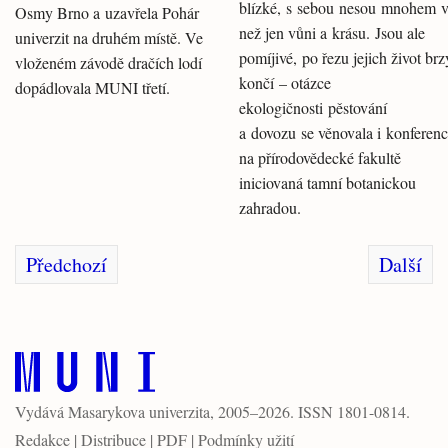
blízké, s sebou nesou mnohem v
Osmy Brno a uzavřela Pohár
než jen vůni a krásu. Jsou ale
univerzit na druhém místě. Ve
pomíjivé, po řezu jejich život brz
vloženém závodě dračích lodí
končí – otázce
dopádlovala MUNI třetí.
ekologičnosti pěstování
a dovozu se věnovala i konferen
na přírodovědecké fakultě
iniciovaná tamní botanickou
zahradou.
Předchozí
Další
Vydává
Masarykova univerzita
, 2005–2026. ISSN 1801-0814.
Redakce
|
Distribuce
|
PDF
|
Podmínky užití