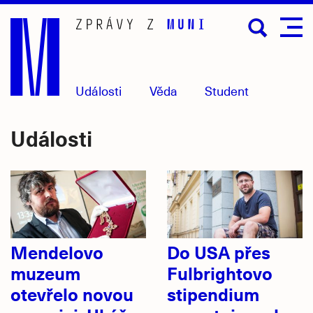
Přejít
na
hlavní
obsah
Události
Věda
Student
Události
Mendelovo
Do USA přes
muzeum
Fulbrightovo
otevřelo novou
stipendium