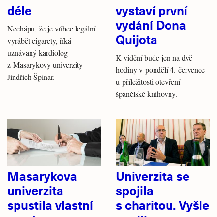
déle
vystaví první
vydání Dona
Nechápu, že je vůbec legální
Quijota
vyrábět cigarety, říká
uznávaný kardiolog
K vidění bude jen na dvě
z Masarykovy univerzity
hodiny v pondělí 4. července
Jindřich Špinar.
u příležitosti otevření
španělské knihovny.
Masarykova
Univerzita se
univerzita
spojila
spustila vlastní
s charitou. Vyšle