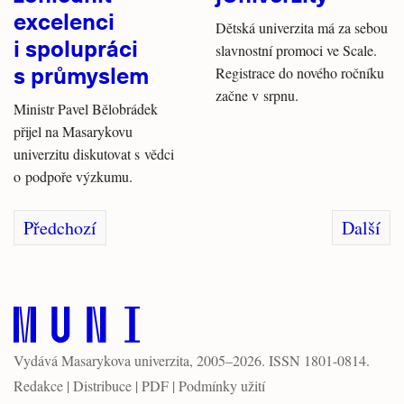
excelenci
Dětská univerzita má za sebou
i spolupráci
slavnostní promoci ve Scale.
s průmyslem
Registrace do nového ročníku
začne v srpnu.
Ministr Pavel Bělobrádek
přijel na Masarykovu
univerzitu diskutovat s vědci
o podpoře výzkumu.
Předchozí
Další
Vydává
Masarykova univerzita
, 2005–2026. ISSN 1801-0814.
Redakce
|
Distribuce
|
PDF
|
Podmínky užití