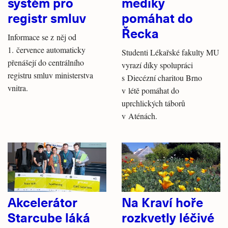
systém pro
mediky
registr smluv
pomáhat do
Řecka
Informace se z něj od
1. července automaticky
Studenti Lékařské fakulty MU
přenášejí do centrálního
vyrazí díky spolupráci
registru smluv ministerstva
s Diecézní charitou Brno
vnitra.
v létě pomáhat do
uprchlických táborů
v Aténách.
Akcelerátor
Na Kraví hoře
Starcube láká
rozkvetly léčivé