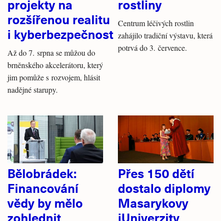
projekty na
rostliny
rozšířenou realitu
Centrum léčivých rostlin
i kyberbezpečnost
zahájilo tradiční výstavu, která
potrvá do 3. července.
Až do 7. srpna se můžou do
brněnského akcelerátoru, který
jim pomůže s rozvojem, hlásit
nadějné starupy.
Bělobrádek:
Přes 150 dětí
Financování
dostalo diplomy
vědy by mělo
Masarykovy
zohlednit
jUniverzity