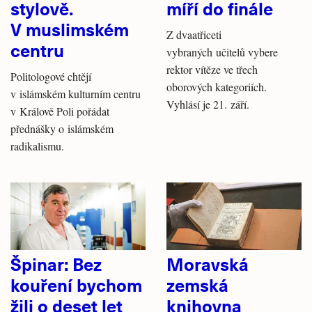
stylově.
míří do finále
V muslimském
Z dvaatřiceti
centru
vybraných učitelů vybere
rektor vítěze ve třech
Politologové chtějí
oborových kategoriích.
v islámském kulturním centru
Vyhlásí je 21. září.
v Králově Poli pořádat
přednášky o islámském
radikalismu.
Špinar: Bez
Moravská
kouření bychom
zemská
žili o deset let
knihovna