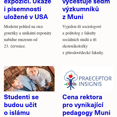
expozici. Ukáže
vycestuje sedm
i písemnosti
výzkumníků
uložené v USA
z Muni
Moderní pohled na otce
Vyjedou tři sociologové
genetiky a unikátní exponáty
a politolog z fakulty
nabídne muzeum od
sociálních studií a tři
23. července.
ekotoxikoložky
z přírodovědecké fakulty.
Studenti se
Cena rektora
budou učit
pro vynikající
o islámu
pedagogy Muni