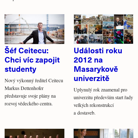
Šéf Ceitecu:
Události roku
Chci víc zapojit
2012 na
studenty
Masarykově
univerzitě
Nový výkonný ředitel Ceitecu
Markus Dettenhofer
Uplynulý rok znamenal pro
představuje svoje plány na
univerzitu především start řady
rozvoj vědeckého centra.
velkých rekonstrukcí
a dostaveb.