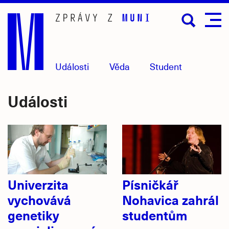
Přejít
na
hlavní
obsah
Události
Věda
Student
Události
Univerzita
Písničkář
vychovává
Nohavica zahrál
genetiky
studentům