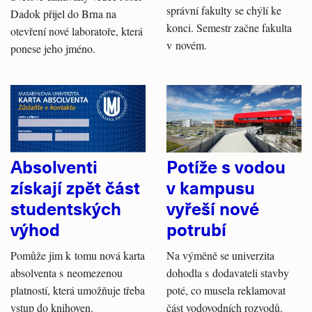
správní fakulty se chýlí ke
Dadok přijel do Brna na
konci. Semestr začne fakulta
otevření nové laboratoře, která
v novém.
ponese jeho jméno.
Absolventi
Potíže s vodou
získají zpět část
v kampusu
studentských
vyřeší nové
výhod
potrubí
Pomůže jim k tomu nová karta
Na výměně se univerzita
absolventa s neomezenou
dohodla s dodavateli stavby
platností, která umožňuje třeba
poté, co musela reklamovat
vstup do knihoven.
část vodovodních rozvodů.