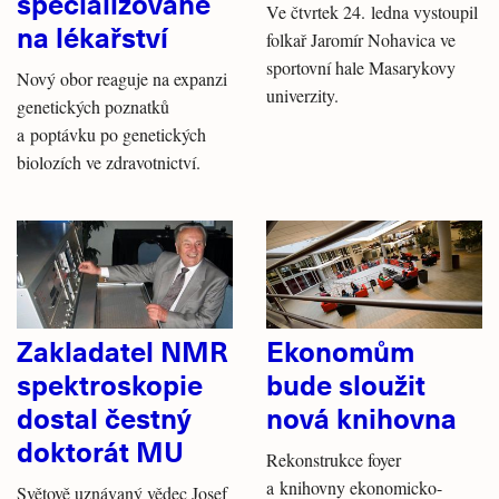
specializované
Ve čtvrtek 24. ledna vystoupil
na lékařství
folkař Jaromír Nohavica ve
sportovní hale Masarykovy
Nový obor reaguje na expanzi
univerzity.
genetických poznatků
a poptávku po genetických
biolozích ve zdravotnictví.
Zakladatel NMR
Ekonomům
spektroskopie
bude sloužit
dostal čestný
nová knihovna
doktorát MU
Rekonstrukce foyer
a knihovny ekonomicko-
Světově uznávaný vědec Josef