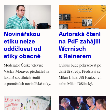
Novinářskou
Autorská čtení
etiku nelze
na PdF zahájili
oddělovat od
Wernisch
etiky obecné
s Reinerem
Moderátor České televize
Cyklus bude pokračovat po
Václav Moravec přednášel na
další tři středy. Představí se
fakultě sociálních studií
Milan Uhde, Jiří Kratochvil
o proměnách novinářské etiky.
nebo Milan Děžinský.