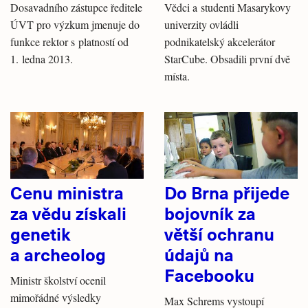
Dosavadního zástupce ředitele
Vědci a studenti Masarykovy
ÚVT pro výzkum jmenuje do
univerzity ovládli
funkce rektor s platností od
podnikatelský akcelerátor
1. ledna 2013.
StarCube. Obsadili první dvě
místa.
Cenu ministra
Do Brna přijede
za vědu získali
bojovník za
genetik
větší ochranu
a archeolog
údajů na
Facebooku
Ministr školství ocenil
mimořádné výsledky
Max Schrems vystoupí