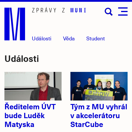
Přejít
na
hlavní
obsah
Události
Věda
Student
Události
Ředitelem ÚVT
Tým z MU vyhrál
bude Luděk
v akcelerátoru
Matyska
StarCube