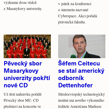
výzkumu dvou vědců
v pátek na konferenci
z Masarykovy univerzity.
o internetu nazvané
Cyberspace. Akci pořádá
právnická fakulta.
Pěvecký sbor
Šéfem Ceitecu
Masarykovy
se stal americký
univerzity pokřtí
odborník
nové CD
Dettenhofer
Už třetí nahrávku pořídil
Středoevropský technologický
Pěvecký sbor MU. CD
institut má nového výkonného
představí na koncertu ve
ředitele Američana Markuse