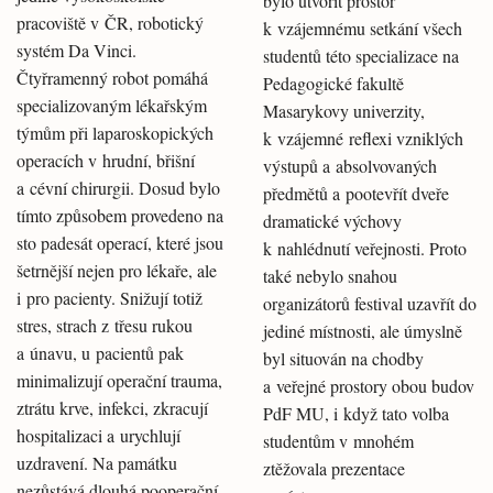
bylo utvořit prostor
pracoviště v ČR, robotický
k vzájemnému setkání všech
systém Da Vinci.
studentů této specializace na
Čtyřramenný robot pomáhá
Pedagogické fakultě
specializovaným lékařským
Masarykovy univerzity,
týmům při laparoskopických
k vzájemné reflexi vzniklých
operacích v hrudní, břišní
výstupů a absolvovaných
a cévní chirurgii. Dosud bylo
předmětů a pootevřít dveře
tímto způsobem provedeno na
dramatické výchovy
sto padesát operací, které jsou
k nahlédnutí veřejnosti. Proto
šetrnější nejen pro lékaře, ale
také nebylo snahou
i pro pacienty. Snižují totiž
organizátorů festival uzavřít do
stres, strach z třesu rukou
jediné místnosti, ale úmyslně
a únavu, u pacientů pak
byl situován na chodby
minimalizují operační trauma,
a veřejné prostory obou budov
ztrátu krve, infekci, zkracují
PdF MU, i když tato volba
hospitalizaci a urychlují
studentům v mnohém
uzdravení. Na památku
ztěžovala prezentace
nezůstává dlouhá pooperační