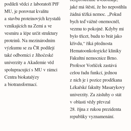
podíleli vědci z laboratoří PřF
jaké má štěstí, že ho nepostihla
MU, je porovnat kvalitu
žádná těžká nemoc. „Pokud
a stavbu proteinových krystalů
bych teď vážně onemocněl,
vznikajících na Zemi a ve
vezmu to pokojně. Kdyby mi
vesmíru a lépe určit struktury
bylo třicet, budu to brát jako
proteinů. Na mezinárodním
křivdu,“ říká přednosta
výzkumu se za ČR podílejí
Hematoonkologické kliniky
také odborníci z Jihočeské
Fakultní nemocnice Brno.
univerzity a Akademie věd
Profesor Vorlíček zastává
spolupracující s MU v rámci
celou řadu funkcí, jednou
Centra biokatalýzy
z nich je i pozice proděkana
a biotransformací.
Lékařské fakulty Masarykovy
univerzity. Za zásluhy o stát
v oblasti vědy převzal
28. října z rukou prezidenta
republiky vyznamenání.