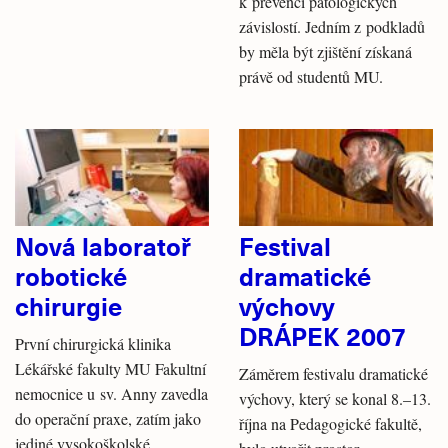
k prevenci patologických
závislostí. Jedním z podkladů
by měla být zjištění získaná
právě od studentů MU.
Nová laboratoř
Festival
robotické
dramatické
chirurgie
výchovy
DRÁPEK 2007
První chirurgická klinika
Lékářské fakulty MU Fakultní
Záměrem festivalu dramatické
nemocnice u sv. Anny zavedla
výchovy, který se konal 8.–13.
do operační praxe, zatím jako
října na Pedagogické fakultě,
jediné vysokoškolské