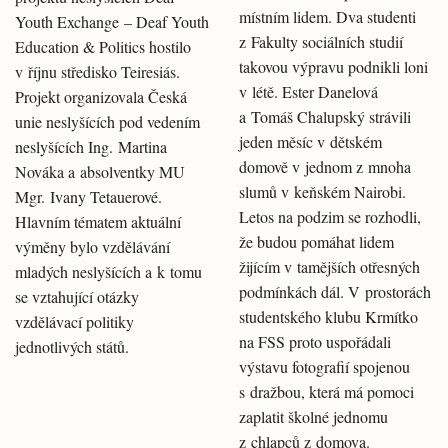
místním lidem. Dva studenti
Youth Exchange – Deaf Youth
z Fakulty sociálních studií
Education & Politics hostilo
takovou výpravu podnikli loni
v říjnu středisko Teiresiás.
v létě. Ester Danelová
Projekt organizovala Česká
a Tomáš Chalupský strávili
unie neslyšících pod vedením
jeden měsíc v dětském
neslyšících Ing. Martina
domově v jednom z mnoha
Nováka a absolventky MU
slumů v keňském Nairobi.
Mgr. Ivany Tetauerové.
Letos na podzim se rozhodli,
Hlavním tématem aktuální
že budou pomáhat lidem
výměny bylo vzdělávání
žijícím v tamějších otřesných
mladých neslyšících a k tomu
podmínkách dál. V prostorách
se vztahující otázky
studentského klubu Krmítko
vzdělávací politiky
na FSS proto uspořádali
jednotlivých států.
výstavu fotografií spojenou
s dražbou, která má pomoci
zaplatit školné jednomu
z chlapců z domova.