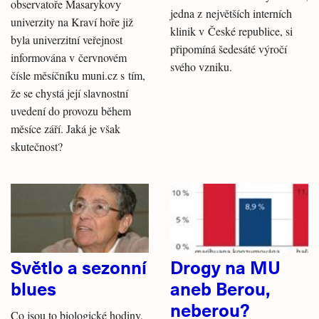
observatoře Masarykovy
jedna z největších interních
univerzity na Kraví hoře již
klinik v České republice, si
byla univerzitní veřejnost
připomíná šedesáté výročí
informována v červnovém
svého vzniku.
čísle měsíčníku muni.cz s tím,
že se chystá její slavnostní
uvedení do provozu během
měsíce září. Jaká je však
skutečnost?
Světlo a sezonní
Drogy na MU
blues
aneb Berou,
neberou?
Co jsou to biologické hodiny,