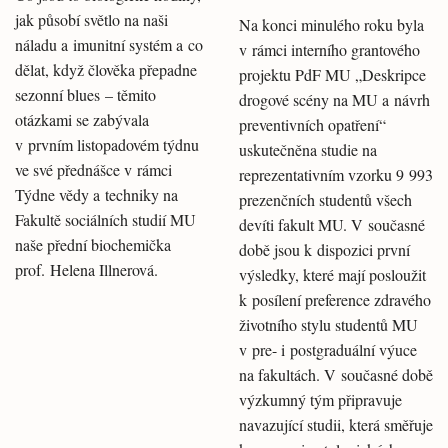
jak působí světlo na naši
Na konci minulého roku byla
náladu a imunitní systém a co
v rámci interního grantového
dělat, když člověka přepadne
projektu PdF MU „Deskripce
sezonní blues – těmito
drogové scény na MU a návrh
otázkami se zabývala
preventivních opatření“
v prvním listopadovém týdnu
uskutečněna studie na
ve své přednášce v rámci
reprezentativním vzorku 9 993
Týdne vědy a techniky na
prezenčních studentů všech
Fakultě sociálních studií MU
devíti fakult MU. V současné
naše přední biochemička
době jsou k dispozici první
prof. Helena Illnerová.
výsledky, které mají posloužit
k posílení preference zdravého
životního stylu studentů MU
v pre- i postgraduální výuce
na fakultách. V současné době
výzkumný tým připravuje
navazující studii, která směřuje