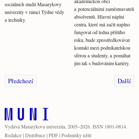
akademickou obcí
sociálních studií Masarykovy
a potenciálními zaměstnavateli
univerzity v rámci Týdne vědy
absolventů. Hlavní náplní
a techniky.
centra, které má začít naplno
fungovat od ledna příštího
roku, bude zprostředkovávat
kontakt mezi podnikatelskou
sférou a studenty, a pomáhat
jim tak s budováním kariéry.
Předchozí
Další
Vydává
Masarykova univerzita
, 2005–2026. ISSN 1801-0814.
Redakce
|
Distribuce
|
PDF
|
Podmínky užití