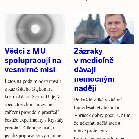
Vědci z MU
Zázraky
spolupracují na
v medicíně
vesmírné misi
dávají
nemocným
Letos na podzim odstartovala
naději
z kazašského Bajkonuru
kosmická loď Soyuz-U, jejíž
Po každé velké vizitě má
speciálně zkonstruované
třiašedesátiletý lékař Jiří
zařízení provede v prostředí
Vorlíček dobrý pocit. Už tím,
beztíže experimenty s krystaly
že někomu udělá radost,
proteinů. Cílem pokusů, na
a také proto, že si
jejichž přípravě se významně
bezprostředně uvědomuje,