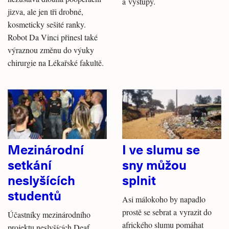
a výstupy.
jizva, ale jen tři drobné,
kosmeticky sešité ranky.
Robot Da Vinci přinesl také
výraznou změnu do výuky
chirurgie na Lékařské fakultě.
Mezinárodní
I ve slumu se
setkání
sny můžou
neslyšících
splnit
studentů
Asi málokoho by napadlo
prostě se sebrat a vyrazit do
Účastníky mezinárodního
afrického slumu pomáhat
projektu neslyšících Deaf