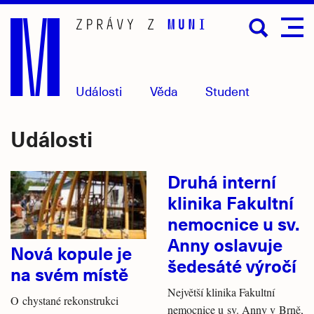
Přejít
na
hlavní
obsah
Události
Věda
Student
Události
Druhá interní
klinika Fakultní
nemocnice u sv.
Anny oslavuje
Nová kopule je
šedesáté výročí
na svém místě
Největší klinika Fakultní
O chystané rekonstrukci
nemocnice u sv. Anny v Brně,