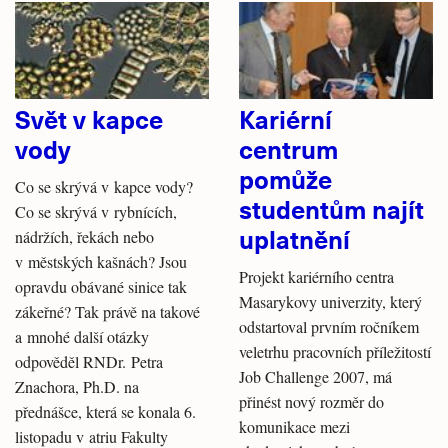
Svět v kapce
Kariérní
vody
centrum
pomůže
Co se skrývá v kapce vody?
studentům najít
Co se skrývá v rybnících,
uplatnění
nádržích, řekách nebo
v městských kašnách? Jsou
Projekt kariérního centra
opravdu obávané sinice tak
Masarykovy univerzity, který
zákeřné? Tak právě na takové
odstartoval prvním ročníkem
a mnohé další otázky
veletrhu pracovních příležitostí
odpověděl RNDr. Petra
Job Challenge 2007, má
Znachora, Ph.D. na
přinést nový rozměr do
přednášce, která se konala 6.
komunikace mezi
listopadu v atriu Fakulty