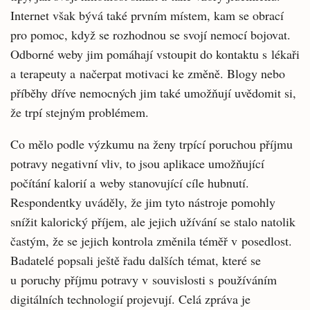
Internet však bývá také prvním místem, kam se obrací
pro pomoc, když se rozhodnou se svojí nemocí bojovat.
Odborné weby jim pomáhají vstoupit do kontaktu s lékaři
a terapeuty a načerpat motivaci ke změně. Blogy nebo
příběhy dříve nemocných jim také umožňují uvědomit si,
že trpí stejným problémem.
Co mělo podle výzkumu na ženy trpící poruchou příjmu
potravy negativní vliv, to jsou aplikace umožňující
počítání kalorií a weby stanovující cíle hubnutí.
Respondentky uváděly, že jim tyto nástroje pomohly
snížit kalorický příjem, ale jejich užívání se stalo natolik
častým, že se jejich kontrola změnila téměř v posedlost.
Badatelé popsali ještě řadu dalších témat, které se
u poruchy příjmu potravy v souvislosti s používáním
digitálních technologií projevují. Celá zpráva je