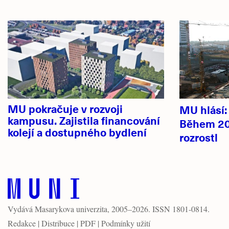
Hlavní
novinky
MU pokračuje v rozvoji
MU hlásí
kampusu. Zajistila financování
Během 20
kolejí a dostupného bydlení
rozrostl
Vydává
Masarykova univerzita
, 2005–2026. ISSN 1801-0814.
Redakce
|
Distribuce
|
PDF
|
Podmínky užití