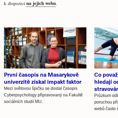
na jejich webu
k dispozici
.
Související
články
První časopis na Masarykově
Co považo
univerzitě získal impakt faktor
hledají 
stravován
Mezi světovou špičku se dostal časopis
Cyberpsychology připravovaný na Fakultě
Průzkum odbo
sociálních studií MU.
poruchou při
webů často s