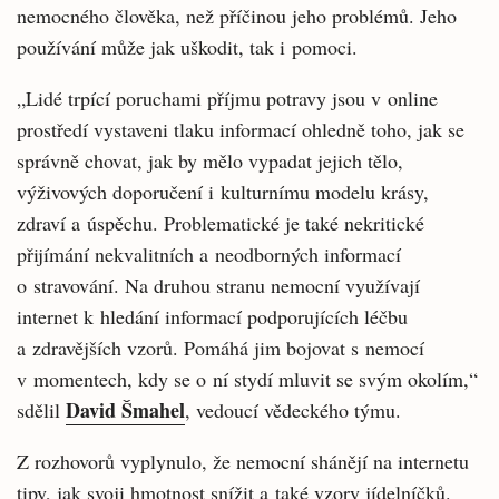
nemocného člověka, než příčinou jeho problémů. Jeho
používání může jak uškodit, tak i pomoci.
„Lidé trpící poruchami příjmu potravy jsou v online
prostředí vystaveni tlaku informací ohledně toho, jak se
správně chovat, jak by mělo vypadat jejich tělo,
výživových doporučení i kulturnímu modelu krásy,
zdraví a úspěchu. Problematické je také nekritické
přijímání nekvalitních a neodborných informací
o stravování. Na druhou stranu nemocní využívají
internet k hledání informací podporujících léčbu
a zdravějších vzorů. Pomáhá jim bojovat s nemocí
v momentech, kdy se o ní stydí mluvit se svým okolím,“
David Šmahel
sdělil
, vedoucí vědeckého týmu.
Z rozhovorů vyplynulo, že nemocní shánějí na internetu
tipy, jak svoji hmotnost snížit a také vzory jídelníčků.