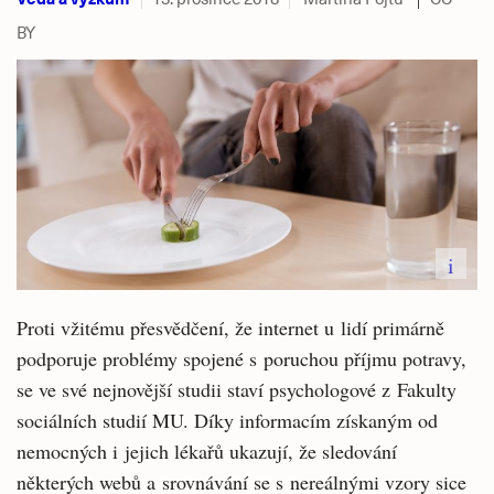
BY
i
Proti vžitému přesvědčení, že internet u lidí primárně
podporuje problémy spojené s poruchou příjmu potravy,
se ve své nejnovější studii staví psychologové z Fakulty
sociálních studií MU. Díky informacím získaným od
nemocných i jejich lékařů ukazují, že sledování
některých webů a srovnávání se s nereálnými vzory sice