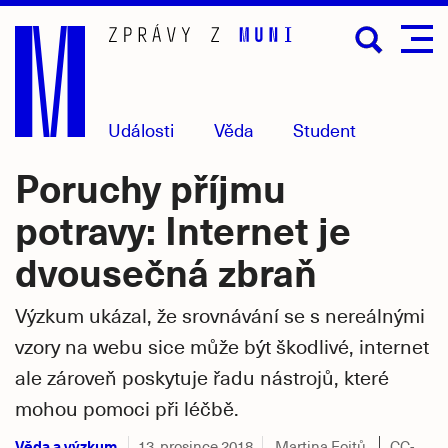
Přejít
na
hlavní
obsah
Události
Věda
Student
Poruchy příjmu
potravy: Internet je
dvousečná zbraň
Výzkum ukázal, že srovnávání se s nereálnými
vzory na webu sice může být škodlivé, internet
ale zároveň poskytuje řadu nástrojů, které
mohou pomoci při léčbě.
Věda a výzkum
13. prosince 2018
Martina Fojtů
CC-