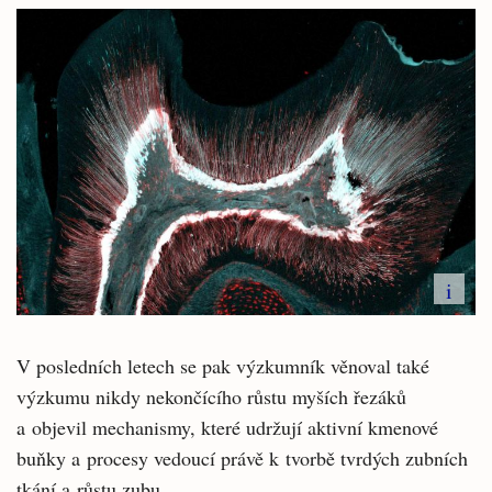
i
V posledních letech se pak výzkumník věnoval také
výzkumu nikdy nekončícího růstu myších řezáků
a objevil mechanismy, které udržují aktivní kmenové
buňky a procesy vedoucí právě k tvorbě tvrdých zubních
tkání a růstu zubu.