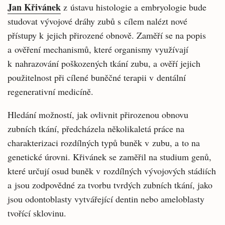
Jan Křivánek
z ústavu histologie a embryologie bude
studovat vývojové dráhy zubů s cílem nalézt nové
přístupy k jejich přirozené obnově. Zaměří se na popis
a ověření mechanismů, které organismy využívají
k nahrazování poškozených tkání zubu, a ověří jejich
použitelnost při cílené buněčné terapii v dentální
regenerativní medicíně.
Hledání možností, jak ovlivnit přirozenou obnovu
zubních tkání, předcházela několikaletá práce na
charakterizaci rozdílných typů buněk v zubu, a to na
genetické úrovni. Křivánek se zaměřil na studium genů,
které určují osud buněk v rozdílných vývojových stádiích
a jsou zodpovědné za tvorbu tvrdých zubních tkání, jako
jsou odontoblasty vytvářející dentin nebo ameloblasty
tvořící sklovinu.