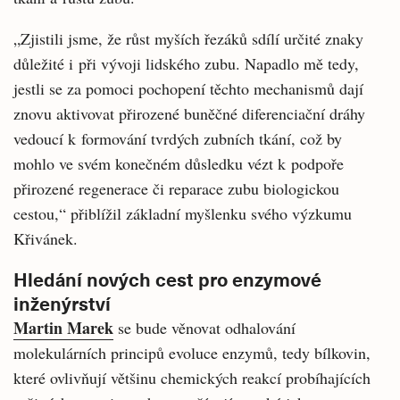
„Zjistili jsme, že růst myších řezáků sdílí určité znaky
důležité i při vývoji lidského zubu. Napadlo mě tedy,
jestli se za pomoci pochopení těchto mechanismů dají
znovu aktivovat přirozené buněčné diferenciační dráhy
vedoucí k formování tvrdých zubních tkání, což by
mohlo ve svém konečném důsledku vézt k podpoře
přirozené regenerace či reparace zubu biologickou
cestou,“ přiblížil základní myšlenku svého výzkumu
Křivánek.
Hledání nových cest pro enzymové
inženýrství
Martin Marek
se bude věnovat odhalování
molekulárních principů evoluce enzymů, tedy bílkovin,
které ovlivňují většinu chemických reakcí probíhajících