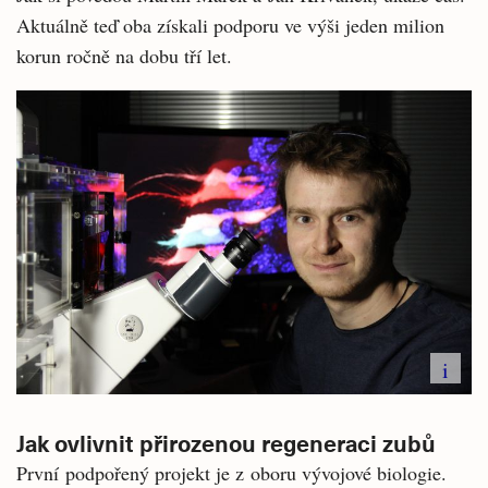
Aktuálně teď oba získali podporu ve výši jeden milion
korun ročně na dobu tří let.
i
Jak ovlivnit přirozenou regeneraci zubů
První podpořený projekt je z oboru vývojové biologie.