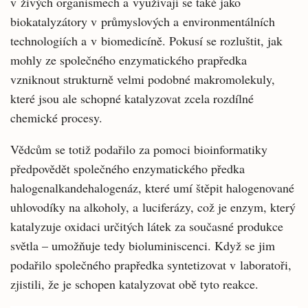
v živých organismech a využívají se také jako
biokatalyzátory v průmyslových a environmentálních
technologiích a v biomedicíně. Pokusí se rozluštit, jak
mohly ze společného enzymatického prapředka
vzniknout strukturně velmi podobné makromolekuly,
které jsou ale schopné katalyzovat zcela rozdílné
chemické procesy.
Vědcům se totiž podařilo za pomoci bioinformatiky
předpovědět společného enzymatického předka
halogenalkandehalogenáz, které umí štěpit halogenované
uhlovodíky na alkoholy, a luciferázy, což je enzym, který
katalyzuje oxidaci určitých látek za současné produkce
světla – umožňuje tedy bioluminiscenci. Když se jim
podařilo společného prapředka syntetizovat v laboratoři,
zjistili, že je schopen katalyzovat obě tyto reakce.