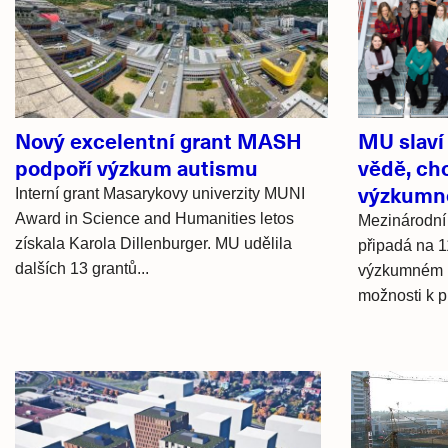
články
Nový excelentní grant MASH
MU slaví
podpoří výzkum autismu
vědě, chc
výzkumné
Interní grant Masarykovy univerzity MUNI
Award in Science and Humanities letos
Mezinárodní
získala Karola Dillenburger. MU udělila
připadá na 1
dalších 13 grantů...
výzkumném pr
možnosti k pr
Hlavní
novinky