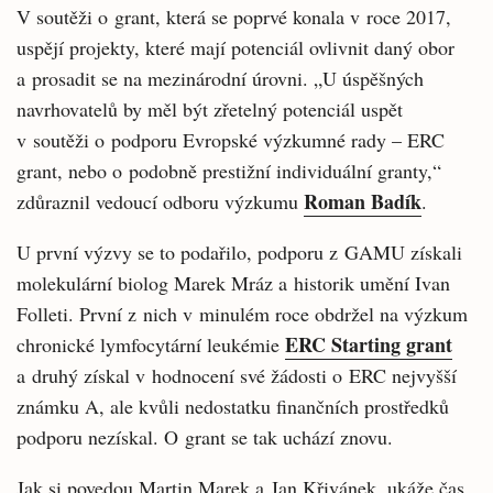
V soutěži o grant, která se poprvé konala v roce 2017,
uspějí projekty, které mají potenciál ovlivnit daný obor
a prosadit se na mezinárodní úrovni. „U úspěšných
navrhovatelů by měl být zřetelný potenciál uspět
v soutěži o podporu Evropské výzkumné rady – ERC
grant, nebo o podobně prestižní individuální granty,“
Roman Badík
zdůraznil vedoucí odboru výzkumu
.
U první výzvy se to podařilo, podporu z GAMU získali
molekulární biolog Marek Mráz a historik umění Ivan
Folleti. První z nich v minulém roce obdržel na výzkum
ERC Starting grant
chronické lymfocytární leukémie
a druhý získal v hodnocení své žádosti o ERC nejvyšší
známku A, ale kvůli nedostatku finančních prostředků
podporu nezískal. O grant se tak uchází znovu.
Jak si povedou Martin Marek a Jan Křivánek, ukáže čas.