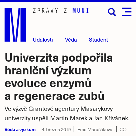
Přejít
na
hlavní
obsah
Události
Věda
Student
Univerzita podpořila
hraniční výzkum
evoluce enzymů
a regenerace zubů
Ve výzvě Grantové agentury Masarykovy
univerzity uspěli Martin Marek a Jan Křivánek.
Věda a výzkum
4. března 2019
Ema Marušáková
CC-