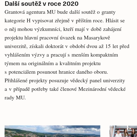
Další soutěž v roce 2020
Grantová agentura MU bude další soutěž o granty
kategorie H vypisovat zřejmě v příštím roce. Hlásit se
o něj mohou výzkumníci, kteří mají v době zahájení
projektu hlavní pracovní úvazek na Masarykově
univerzitě, získali doktorát v období dvou až 15 let před
vyhlášením výzvy a pracují s menším kompaktním
týmem na originálním a kvalitním projektu
s potenciálem posunout hranice daného oboru.
Přihlášené projekty posuzuje vědecký panel univerzity
a v případě potřeby také členové Mezinárodní vědecké
rady MU.
Související