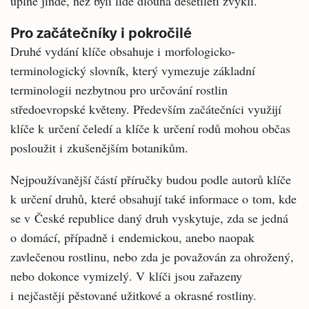
úplně jinde, než byli lidé dlouhá desetiletí zvyklí.
Pro začátečníky i pokročilé
Druhé vydání klíče obsahuje i morfologicko-
terminologický slovník, který vymezuje základní
terminologii nezbytnou pro určování rostlin
středoevropské květeny. Především začátečníci využijí
klíče k určení čeledí a klíče k určení rodů mohou občas
posloužit i zkušenějším botanikům.
Nejpoužívanější částí příručky budou podle autorů klíče
k určení druhů, které obsahují také informace o tom, kde
se v České republice daný druh vyskytuje, zda se jedná
o domácí, případně i endemickou, anebo naopak
zavlečenou rostlinu, nebo zda je považován za ohrožený,
nebo dokonce vymizelý. V klíči jsou zařazeny
i nejčastěji pěstované užitkové a okrasné rostliny.