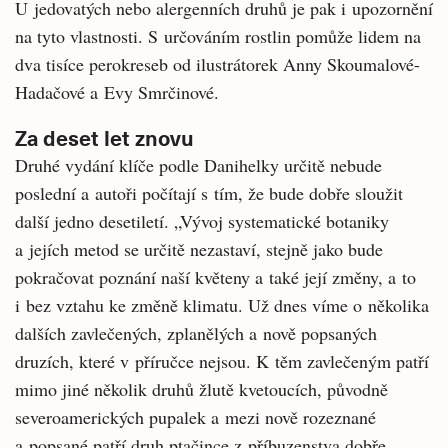
U jedovatých nebo alergenních druhů je pak i upozornění
na tyto vlastnosti. S určováním rostlin pomůže lidem na
dva tisíce perokreseb od ilustrátorek Anny Skoumalové-
Hadačové a Evy Smrčinové.
Za deset let znovu
Druhé vydání klíče podle Danihelky určitě nebude
poslední a autoři počítají s tím, že bude dobře sloužit
další jedno desetiletí. „Vývoj systematické botaniky
a jejích metod se určitě nezastaví, stejně jako bude
pokračovat poznání naší květeny a také její změny, a to
i bez vztahu ke změně klimatu. Už dnes víme o několika
dalších zavlečených, zplanělých a nově popsaných
druzích, které v příručce nejsou. K těm zavlečeným patří
mimo jiné několik druhů žlutě kvetoucích, původně
severoamerických pupalek a mezi nově rozeznané
a popsané patří druh ptačince z příbuzenstva dobře