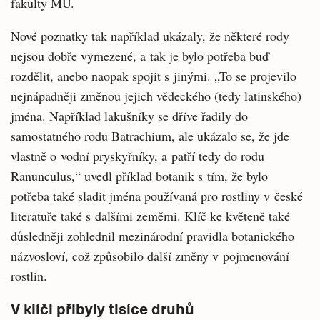
fakulty MU.
Nové poznatky tak například ukázaly, že některé rody
nejsou dobře vymezené, a tak je bylo potřeba buď
rozdělit, anebo naopak spojit s jinými. „To se projevilo
nejnápadněji změnou jejich vědeckého (tedy latinského)
jména. Například lakušníky se dříve řadily do
samostatného rodu Batrachium, ale ukázalo se, že jde
vlastně o vodní pryskyřníky, a patří tedy do rodu
Ranunculus,“ uvedl příklad botanik s tím, že bylo
potřeba také sladit jména používaná pro rostliny v české
literatuře také s dalšími zeměmi. Klíč ke květeně také
důsledněji zohlednil mezinárodní pravidla botanického
názvosloví, což způsobilo další změny v pojmenování
rostlin.
V klíči přibyly tisíce druhů