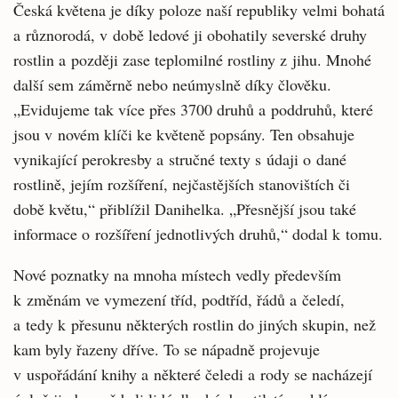
Česká květena je díky poloze naší republiky velmi bohatá
a různorodá, v době ledové ji obohatily severské druhy
rostlin a později zase teplomilné rostliny z jihu. Mnohé
další sem záměrně nebo neúmyslně díky člověku.
„Evidujeme tak více přes 3700 druhů a poddruhů, které
jsou v novém klíči ke květeně popsány. Ten obsahuje
vynikající perokresby a stručné texty s údaji o dané
rostlině, jejím rozšíření, nejčastějších stanovištích či
době květu,“ přiblížil Danihelka. „Přesnější jsou také
informace o rozšíření jednotlivých druhů,“ dodal k tomu.
Nové poznatky na mnoha místech vedly především
k změnám ve vymezení tříd, podtříd, řádů a čeledí,
a tedy k přesunu některých rostlin do jiných skupin, než
kam byly řazeny dříve. To se nápadně projevuje
v uspořádání knihy a některé čeledi a rody se nacházejí