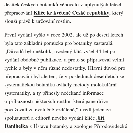
desítek českých botaniků věnovalo v uplynulých letech
Klíče ke květeně České republiky
přepracování
, který
slouží právě k určování rostlin.
První vydání vyšlo v roce 2002, ale už po deseti letech
byla tato základní pomůcka pro botaniky zastaralá.
„Důvodů bylo několik, uvedený klíč vyšel 44 let po
vydání obdobné publikace, a proto se připravoval velmi
rychle a byly v něm různé nedostatky. Hlavní důvod pro
přepracování byl ale ten, že v posledních desetiletích se
systematickou botaniku ovládly metody molekulární
systematiky, a ty přinesly nečekané informace
o příbuznosti některých rostlin, které jsme dříve
považovali za evolučně vzdálené,“ uvedl jeden ze
Jiří
spoluautorů a editorů nového vydání klíče
Danihelka
z Ústavu botaniky a zoologie Přírodovědecké