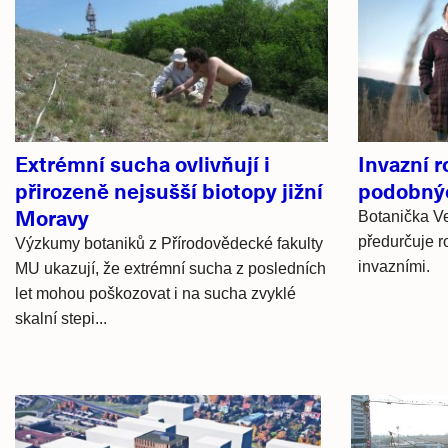
Související
články
Extrémní sucha ovlivňují i
Invazní ro
přirozeně nejsušší biotopy jižní
podobný
Moravy
Botanička Ve
předurčuje ro
Výzkumy botaniků z Přírodovědecké fakulty
invazními.
MU ukazují, že extrémní sucha z posledních
let mohou poškozovat i na sucha zvyklé
skalní stepi...
Hlavní
novinky