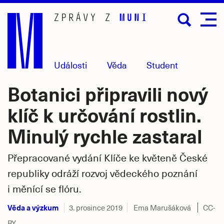
Přejít
na
hlavní
obsah
Události
Věda
Student
Botanici připravili nový
klíč k určování rostlin.
Minulý rychle zastaral
Přepracované vydání Klíče ke květeně České
republiky odráží rozvoj vědeckého poznání
i měnící se flóru.
Věda a výzkum
3. prosince 2019
Ema Marušáková
CC-
BY