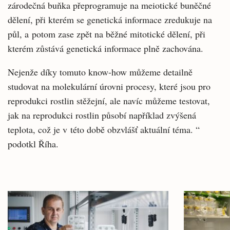
zárodečná buňka přeprogramuje na meiotické buněčné
dělení, při kterém se genetická informace zredukuje na
půl, a potom zase zpět na běžné mitotické dělení, při
kterém zůstává genetická informace plně zachována.
Nejenže díky tomuto know-how můžeme detailně
studovat na molekulární úrovni procesy, které jsou pro
reprodukci rostlin stěžejní, ale navíc můžeme testovat,
jak na reprodukci rostlin působí například zvýšená
teplota, což je v této době obzvlášť aktuální téma. “
podotkl Říha.
Související
články