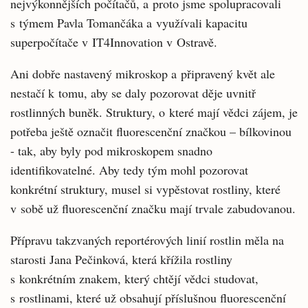
nejvýkonnějších počítačů, a proto jsme spolupracovali
s týmem Pavla Tomančáka a využívali kapacitu
superpočítače v IT4Innovation v Ostravě.
Ani dobře nastavený mikroskop a připravený květ ale
nestačí k tomu, aby se daly pozorovat děje uvnitř
rostlinných buněk. Struktury, o které mají vědci zájem, je
potřeba ještě označit fluorescenční značkou – bílkovinou
- tak, aby byly pod mikroskopem snadno
identifikovatelné. Aby tedy tým mohl pozorovat
konkrétní struktury, musel si vypěstovat rostliny, které
v sobě už fluorescenční značku mají trvale zabudovanou.
Přípravu takzvaných reportérových linií rostlin měla na
starosti Jana Pečinková, která křížila rostliny
s konkrétním znakem, který chtějí vědci studovat,
s rostlinami, které už obsahují příslušnou fluorescenční