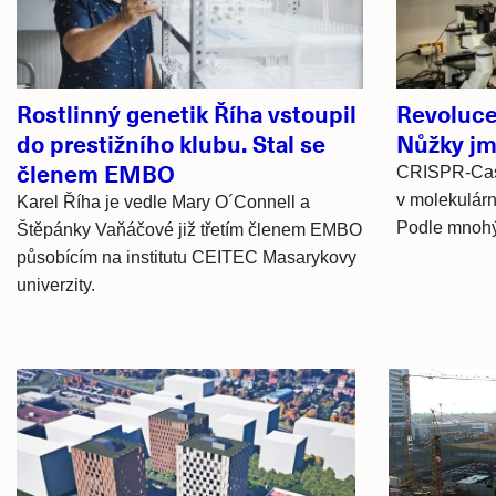
Rostlinný genetik Říha vstoupil
Revoluce 
do prestižního klubu. Stal se
Nůžky j
členem EMBO
CRISPR-Cas9 
v molekulární
Karel Říha je vedle Mary O´Connell a
Podle mnohýc
Štěpánky Vaňáčové již třetím členem EMBO
působícím na institutu CEITEC Masarykovy
univerzity.
Hlavní
novinky