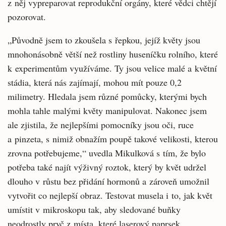
z něj vypreparovat reprodukční orgány, které vědci chtějí
pozorovat.
„Původně jsem to zkoušela s řepkou, jejíž květy jsou
mnohonásobně větší než rostliny huseníčku rolního, které
k experimentům využíváme. Ty jsou velice malé a květní
stádia, která nás zajímají, mohou mít pouze 0,2
milimetry. Hledala jsem různé pomůcky, kterými bych
mohla tahle malými květy manipulovat. Nakonec jsem
ale zjistila, že nejlepšími pomocníky jsou oči, ruce
a pinzeta, s nimiž obnažím poupě takové velikosti, kterou
zrovna potřebujeme,“ uvedla Mikulková s tím, že bylo
potřeba také najít výživný roztok, který by květ udržel
dlouho v růstu bez přidání hormonů a zároveň umožnil
vytvořit co nejlepší obraz. Testovat musela i to, jak květ
umístit v mikroskopu tak, aby sledované buňky
neodrostly pryč z místa, které laserový paprsek