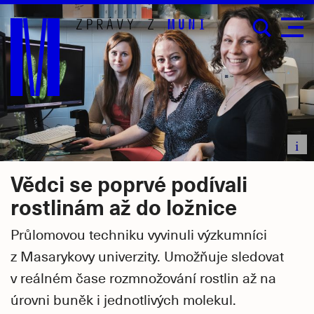
Přejít
na
hlavní
obsah
i
Vědci se poprvé podívali
rostlinám až do ložnice
Průlomovou techniku vyvinuli výzkumníci
z Masarykovy univerzity. Umožňuje sledovat
v reálném čase rozmnožování rostlin až na
úrovni buněk i jednotlivých molekul.