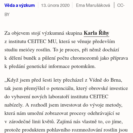
Věda a výzkum
13. února 2020
Ema Marušáková
CC-
BY
Karla Říhy
Za objevem stojí výzkumná skupina
z institutu CEITEC MU, která se věnuje především
studiu meiózy rostlin. To je proces, při němž dochází
k dělení buněk a půlení počtu chromozomů jako příprava
k předání genetické informace potomkům.
„Když jsem před šesti lety přecházel z Vídně do Brna,
tak jsem přemýšlel o potenciálu, který obrovské investice
do vybavení nových laboratoří institutu CEITEC
nabízely. A rozhodl jsem investovat do vývoje metody,
která nám umožní zobrazovat procesy odehrávající se
v zárodečné linii květů. Zajímá nás vlastně to, co jíme,
protože produktem pohlavního rozmnožování rostlin jsou