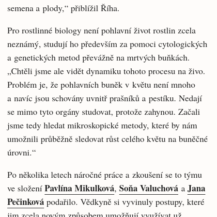
semena a plody,“ přiblížil Říha.
Pro rostlinné biology není pohlavní život rostlin zcela
neznámý, studují ho především za pomoci cytologických
a genetických metod převážně na mrtvých buňkách.
„Chtěli jsme ale vidět dynamiku tohoto procesu na živo.
Problém je, že pohlavních buněk v květu není mnoho
a navíc jsou schovány uvnitř prašníků a pestíku. Nedají
se mimo tyto orgány studovat, protože zahynou. Začali
jsme tedy hledat mikroskopické metody, které by nám
umožnili průběžně sledovat růst celého květu na buněčné
úrovni.“
Po několika letech náročné práce a zkoušení se to týmu
Pavlína Mikulková
Soňa Valuchová
Jana
ve složení
,
a
Pečinková
podařilo. Vědkyně si vyvinuly postupy, které
jim zcela novým způsobem umožňují využívat už