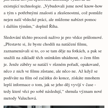
existující technologie. „Vybudovali jsme nové know-how
a tým s potřebnými znalosti a zkušenostmi, což pomůže
nejen naší vědecké práci, ale můžeme nabízet pomoc
i dalším týmům,“ doplnil Říha.
Sledování těchto procesů naživo je pro vědce průlomové.
„Přestavte si, že byste chodili na natáčení filmu,
zaznamenávali si to, co se tam děje na fotkách, a pak se
snažili na základě těch snímkům uhádnout, o čem film
je. Jenže záběry se natáčí v různém pořadí, opakovaně,
něco z nich ve filmu zůstane, ale něco ne. Až když se
podíváte na film od začátku do konce, získáte mnohem
lepší informace o tom, jak se jeho děj vyvíjí v čase -
tedy které věci po sobě následují,“ shrnula význam nové
metody Valuchová.