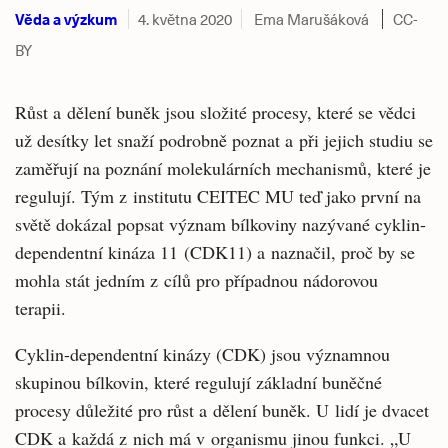
Věda a výzkum
4. května 2020
Ema Marušáková
CC-
BY
Růst a dělení buněk jsou složité procesy, které se vědci
už desítky let snaží podrobně poznat a při jejich studiu se
zaměřují na poznání molekulárních mechanismů, které je
regulují. Tým z institutu CEITEC MU teď jako první na
světě dokázal popsat význam bílkoviny nazývané cyklin-
dependentní kináza 11 (CDK11) a naznačil, proč by se
mohla stát jedním z cílů pro případnou nádorovou
terapii.
Cyklin-dependentní kinázy (CDK) jsou významnou
skupinou bílkovin, které regulují základní buněčné
procesy důležité pro růst a dělení buněk. U lidí je dvacet
CDK a každá z nich má v organismu jinou funkci. „U