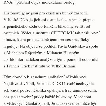
RNA,“ přiblížil objev molekulární biolog.
Histonové geny jsou pro existenci buňky zásadní.
V lidské DNA je jich asi osm desítek a jejich přepis
z genetického kódu do funkční bílkoviny se liší od
ostatních. Vědci z institutu CEITEC MU tak našli první
kinázu, která prokazatelně tento proces specificky
reguluje. Na objevu se podíleli Pavla Gajdušková spolu
s Michalem Rájeckým a Milanem Hluchým
a s bioinformatickou analýzou týmu pomohli odborníci
z Francis Crick institutu ve Velké Británii.
Tým dovedlo k zásadnímu odhalení několik věcí.
Nejdříve si všimli, že konec CDK11 tvoří neobvyklá
sekvence pouze několika opakujících se aminokyselin,
což jsou stavební prvky každé bílkoviny. V jednom
z vědeckých článků zjistili, že tato sekvence může být