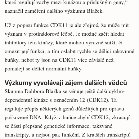
které regulují vazby mezi kinázou a příslušným geny,“
naznačil zaměření dalšího výzkumu Blažek.
Už z popisu funkce CDK11 je ale zřejmé, že může mít
význam v protinádorové léčbě. Je možné začít hledat
inhibitory této kinázy, které mohou výrazně snížit či
omezit její funkci, a tím oslabit rychle se dělící rakovinné
buňky, neboť ty jsou na CDK11 více závislé než
pomaleji se dělící normální buňky.
Výzkumy vyvolávají zájem dalších vědců
Skupina Dalibora Blažka se věnuje ještě další cyklin-
dependentní kináze s označením 12 (CDK12). Ta
reguluje přepis některých genů důležitých pro opravu
poškozené DNA. Když v buňce chybí CDK12, zkracují
se části přepsané genetické informace, takzvané
transkripty, a nejsou pak funkční. Z kratších transkriptů