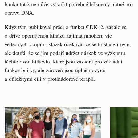
buňka totiž nemůže vytvořit potřebné bílkoviny nutné pro
opravu DNA.
Když tým publikoval práci o funkci CDK12, začalo se
o dříve opomíjenou kinázu zajímat mnohem víc
vědeckých skupin. Blažek očekává, že se to stane i nyní,
ale doufá, že se jim podaří udržet náskok ve výzkumu
těchto dvou bílkovin, které jsou zásadní pro základní
funkce buňky, ale zároveň jsou úplně novými
a důležitými cíli v protinádorové terapii.
Související
články