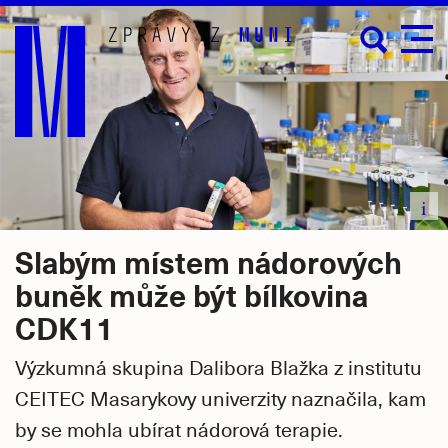
Přejít
na
hlavní
obsah
i
Slabým místem nádorových
buněk může být bílkovina
CDK11
Výzkumná skupina Dalibora Blažka z institutu
CEITEC Masarykovy univerzity naznačila, kam
by se mohla ubírat nádorová terapie.