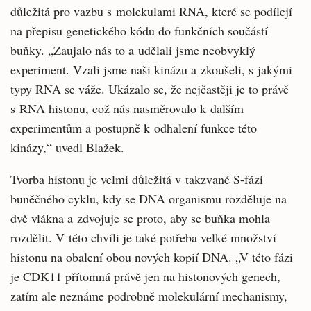
důležitá pro vazbu s molekulami RNA, které se podílejí
na přepisu genetického kódu do funkčních součástí
buňky. „Zaujalo nás to a udělali jsme neobvyklý
experiment. Vzali jsme naši kinázu a zkoušeli, s jakými
typy RNA se váže. Ukázalo se, že nejčastěji je to právě
s RNA histonu, což nás nasměrovalo k dalším
experimentům a postupně k odhalení funkce této
kinázy,“ uvedl Blažek.
Tvorba histonu je velmi důležitá v takzvané S-fázi
buněčného cyklu, kdy se DNA organismu rozděluje na
dvě vlákna a zdvojuje se proto, aby se buňka mohla
rozdělit. V této chvíli je také potřeba velké množství
histonu na obalení obou nových kopií DNA. „V této fázi
je CDK11 přítomná právě jen na histonových genech,
zatím ale neznáme podrobně molekulární mechanismy,