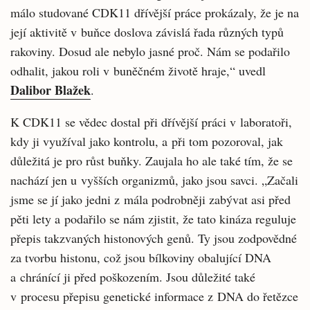
málo studované CDK11 dřívější práce prokázaly, že je na
její aktivitě v buňce doslova závislá řada různých typů
rakoviny. Dosud ale nebylo jasné proč. Nám se podařilo
odhalit, jakou roli v buněčném životě hraje,“ uvedl
Dalibor Blažek
.
K CDK11 se vědec dostal při dřívější práci v laboratoři,
kdy ji využíval jako kontrolu, a při tom pozoroval, jak
důležitá je pro růst buňky. Zaujala ho ale také tím, že se
nachází jen u vyšších organizmů, jako jsou savci. „Začali
jsme se jí jako jedni z mála podrobněji zabývat asi před
pěti lety a podařilo se nám zjistit, že tato kináza reguluje
přepis takzvaných histonových genů. Ty jsou zodpovědné
za tvorbu histonu, což jsou bílkoviny obalující DNA
a chránící ji před poškozením. Jsou důležité také
v procesu přepisu genetické informace z DNA do řetězce