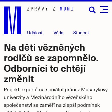
Přejít
na
hlavní
obsah
Události
Věda
Student
Na děti vězněných
rodičů se zapomnělo.
Odborníci to chtějí
změnit
Projekt expertů na sociální práci z Masarykovy
univerzity a Mezinárodního vězeňského
společenství se zaměří na zlepší podmínek