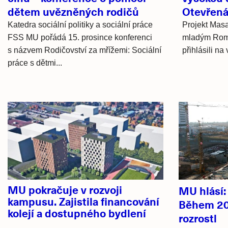
dětem uvězněných rodičů
Otevřená
Katedra sociální politiky a sociální práce
Projekt Mas
FSS MU pořádá 15. prosince konferenci
mladým Romů
s názvem Rodičovství za mřížemi: Sociální
přihlásili na
práce s dětmi...
Hlavní
novinky
MU pokračuje v rozvoji
MU hlásí
kampusu. Zajistila financování
Během 20
kolejí a dostupného bydlení
rozrostl