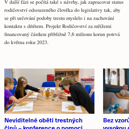
V další fázi se počítá také s návrhy, jak zapracovat status
rodičovství odsouzeného člověka do legislativy tak, aby
se při určování podoby trestu myslelo i na zachování
kontaktu s dítětem. Projekt Rodičovství za mřížemi
financovaný částkou přibližně 7,6 milionu korun potrvá
do května roku 2023.
Související
články
Neviditelné oběti trestných
Bez vzor
činů – konference o pomoci
vysokou 