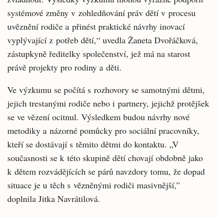
systémové změny v zohledňování práv dětí v procesu
uvěznění rodiče a přinést praktické návrhy inovací
vyplývající z potřeb dětí,“ uvedla Žaneta Dvořáčková,
zástupkyně ředitelky společenství, jež má na starost
právě projekty pro rodiny a děti.
Ve výzkumu se počítá s rozhovory se samotnými dětmi,
jejich trestanými rodiče nebo i partnery, jejichž protějšek
se ve vězení ocitnul. Výsledkem budou návrhy nové
metodiky a názorné pomůcky pro sociální pracovníky,
kteří se dostávají s těmito dětmi do kontaktu. „V
současnosti se k této skupině dětí chovají obdobně jako
k dětem rozvádějících se párů navzdory tomu, že dopad
situace je u těch s vězněnými rodiči masivnější,”
doplnila Jitka Navrátilová.