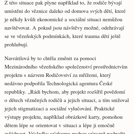
Z této situace pak plyne například to, že rodiče bývají
umístěni do věznice daleko od domova svých dětí, které
je někdy kvůli ekonomické a sociální situaci nemůžou
navštěvovat. A pokud jsou návštěvy možné, odehrávají
se ve vězeňských podmínkách, které trauma dětí ještě
prohlubují.
Navrátilová by to chtěla změnit za pomoci
Mezinárodního vězeňského společenství prostřednictvím
projektu s názvem Rodičovství za mřížemi, který
nedávno podpořila Technologická agentura České
republiky. „Rádi bychom, aby projekt rozšířil povědomí
o dětech vězněných rodičů a jejich situaci, a tím snižoval
jejich stigmatizaci a sociální vylučování. Praktické
výstupy projektu, například obrázkové karty, pomohou
dětem lépe se orientovat v situaci a lépe ji emočně
zvládnout. Výsledky výzkumu mohou výrazně podpořit