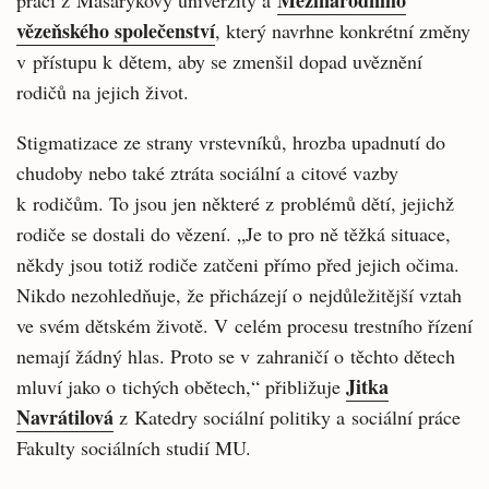
Mezinárodního
práci z Masarykovy univerzity a
vězeňského společenství
, který navrhne konkrétní změny
v přístupu k dětem, aby se zmenšil dopad uvěznění
rodičů na jejich život.
Stigmatizace ze strany vrstevníků, hrozba upadnutí do
chudoby nebo také ztráta sociální a citové vazby
k rodičům. To jsou jen některé z problémů dětí, jejichž
rodiče se dostali do vězení. „Je to pro ně těžká situace,
někdy jsou totiž rodiče zatčeni přímo před jejich očima.
Nikdo nezohledňuje, že přicházejí o nejdůležitější vztah
ve svém dětském životě. V celém procesu trestního řízení
nemají žádný hlas. Proto se v zahraničí o těchto dětech
Jitka
mluví jako o tichých obětech,“ přibližuje
Navrátilová
z Katedry sociální politiky a sociální práce
Fakulty sociálních studií MU.