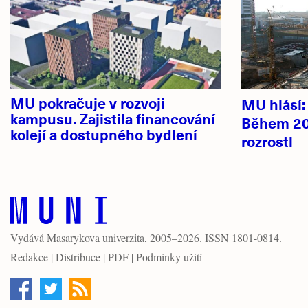
novinky
MU pokračuje v rozvoji
MU hlásí
kampusu. Zajistila financování
Během 20
kolejí a dostupného bydlení
rozrostl
Vydává
Masarykova univerzita
, 2005–2026. ISSN 1801-0814.
Redakce
|
Distribuce
|
PDF
|
Podmínky užití