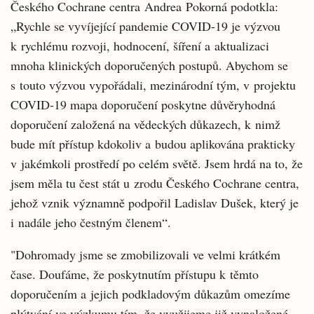
Českého Cochrane centra Andrea Pokorná podotkla:
„Rychle se vyvíjející pandemie COVID-19 je výzvou
k rychlému rozvoji, hodnocení, šíření a aktualizaci
mnoha klinických doporučených postupů. Abychom se
s touto výzvou vypořádali, mezinárodní tým, v projektu
COVID-19 mapa doporučení poskytne důvěryhodná
doporučení založená na vědeckých důkazech, k nimž
bude mít přístup kdokoliv a budou aplikována prakticky
v jakémkoli prostředí po celém světě. Jsem hrdá na to, že
jsem měla tu čest stát u zrodu Českého Cochrane centra,
jehož vznik významně podpořil Ladislav Dušek, který je
i nadále jeho čestným členem“.
"Dohromady jsme se zmobilizovali ve velmi krátkém
čase. Doufáme, že poskytnutím přístupu k těmto
doporučením a jejich podkladovým důkazům omezíme
plýtvání ve výzkumu tím, že využijeme již vynaložené