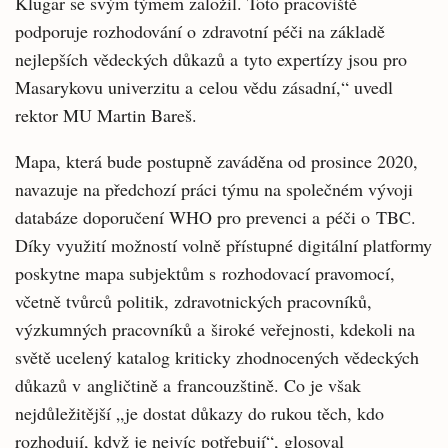
Klugar se svým týmem založil. Toto pracoviště
podporuje rozhodování o zdravotní péči na základě
nejlepších vědeckých důkazů a tyto expertízy jsou pro
Masarykovu univerzitu a celou vědu zásadní,“ uvedl
rektor MU Martin Bareš.
Mapa, která bude postupně zaváděna od prosince 2020,
navazuje na předchozí práci týmu na společném vývoji
databáze doporučení WHO pro prevenci a péči o TBC.
Díky využití možností volně přístupné digitální platformy
poskytne mapa subjektům s rozhodovací pravomocí,
včetně tvůrců politik, zdravotnických pracovníků,
výzkumných pracovníků a široké veřejnosti, kdekoli na
světě ucelený katalog kriticky zhodnocených vědeckých
důkazů v angličtině a francouzštině. Co je však
nejdůležitější „je dostat důkazy do rukou těch, kdo
rozhodují, když je nejvíc potřebují“, glosoval