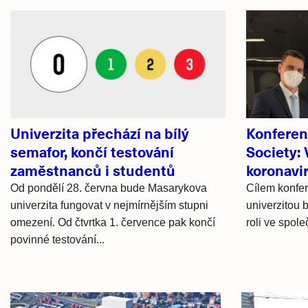
Související
články
Univerzita přechází na bílý
Konferen
semafor, končí testování
Society:
zaměstnanců i studentů
koronavi
Od pondělí 28. června bude Masarykova
Cílem konfe
univerzita fungovat v nejmírnějším stupni
univerzitou 
omezení. Od čtvrtka 1. července pak končí
roli ve spole
povinné testování...
Hlavní