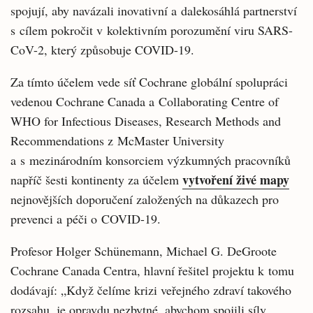
spojují, aby navázali inovativní a dalekosáhlá partnerství
s cílem pokročit v kolektivním porozumění viru SARS-
CoV-2, který způsobuje COVID-19.
Za tímto účelem vede síť Cochrane globální spolupráci
vedenou Cochrane Canada a Collaborating Centre of
WHO for Infectious Diseases, Research Methods and
Recommendations z McMaster University
a s mezinárodním konsorciem výzkumných pracovníků
vytvoření živé mapy
napříč šesti kontinenty za účelem
nejnovějších doporučení založených na důkazech pro
prevenci a péči o COVID-19.
Profesor Holger Schünemann, Michael G. DeGroote
Cochrane Canada Centra, hlavní řešitel projektu k tomu
dodávají: „Když čelíme krizi veřejného zdraví takového
rozsahu, je opravdu nezbytné, abychom spojili síly