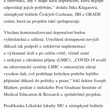
a intervenci, aby v mapě našli doporučení, která nejlépe
odpovídají jejich potřebám,“ dodala Jitka Klugarová,
zástupkyně ředitele Českých Cochrane, JBI a GRADE
center, která na projektu také spolupracuje.
Všechna kontextualizovaná doporučení budou
vyhledatelná a sdílená. Urychlení dostupnosti nových
důkazů tak podpoří a zefektivní implementaci
a výzkumné úsilí a po celém světě, včetně zemí
s nízkými a středními příjmy (LMIC). „COVID-19 uvalil
na zdravotnické systémy LMIC s omezenými zdroji
vysokou daň, což podtrhuje kritickou potřebu lepšího
přijímání důkazů do politiky a praxe,“ řekl doktor Joseph
Mathew, pediatr z indického Post Graduate Institute of
Medical Education & Research a spoluřešitel projektu.
Proděkanka Lékařské fakulty MU a zástupkyně ředitele