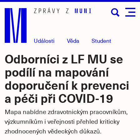
Přejít
na
hlavní
obsah
Události
Věda
Student
Odborníci z LF MU se
podílí na mapování
doporučení k prevenci
a péči při COVID-19
Mapa nabídne zdravotnickým pracovníkům,
výzkumníkům i veřejnosti přehled kriticky
zhodnocených vědeckých důkazů.