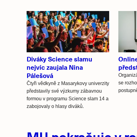
Související
články
Diváky Science slamu
Onlin
nejvíc zaujala Nina
předst
Pálešová
Organizá
se rozho
Čtyři vědkyně z Masarykovy univerzity
postupně
představily své výzkumy zábavnou
formou v programu Science slam 14 a
zabojovaly o hlasy diváků.
Hlavní
MU pokračuje v ro