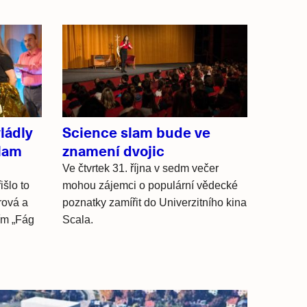
ládly
Science slam bude ve
slam
znamení dvojic
Ve čtvrtek 31. října v sedm večer
šlo to
mohou zájemci o populární vědecké
rová a
poznatky zamířit do Univerzitního kina
ím „Fág
Scala.