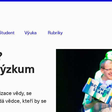
Student
Výuka
Rubriky
menu
sbaleno
?
 výzkum
izace vědy, se
dá vědce, kteří by se
.