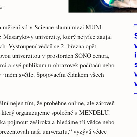
vá
ím měření sil v Science slamu mezi MUNI
asarykovy univerzity, který nejvíce zaujal
ch. Vystoupení vědců se 2. března opět
ovou univerzitou v prostorách SONO centra,
erci a své publikum u obrazovek počítačů nebo
v jiném světle. Spojovacím článkem všech
lní nejen tím, že proběhne online, ale zároveň
ík, který organizujeme společně s MENDELU.
ika pojmout zeširoka a hledáme tři vědce nebo
rezentovali naši univerzitu,“ vyzývá vědce