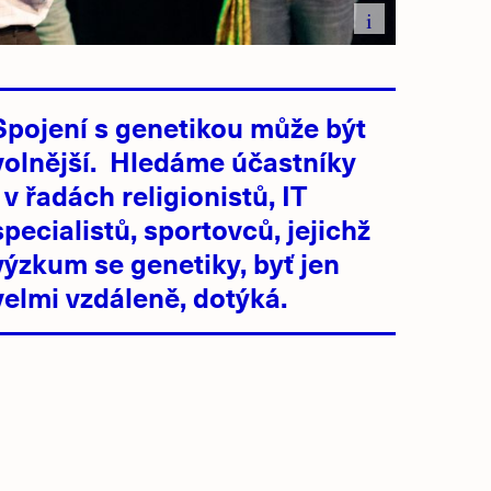
i
Spojení s genetikou může být
volnější. Hledáme účastníky
i v řadách religionistů, IT
specialistů, sportovců, jejichž
výzkum se genetiky, byť jen
velmi vzdáleně, dotýká.