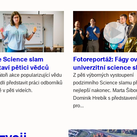
e Science slam
Fotoreportáž: Fágy ov
aví pětici vědců
univerzitní science 
toři akce popularizující vědu
Z pěti výborných vystoupení
dli představit práci odborníků
podzimního Science slamu při
 v pěti videích.
nejlepší nakonec. Marta Šibo
Dominik Hrebík s představen
pro...
zvoji