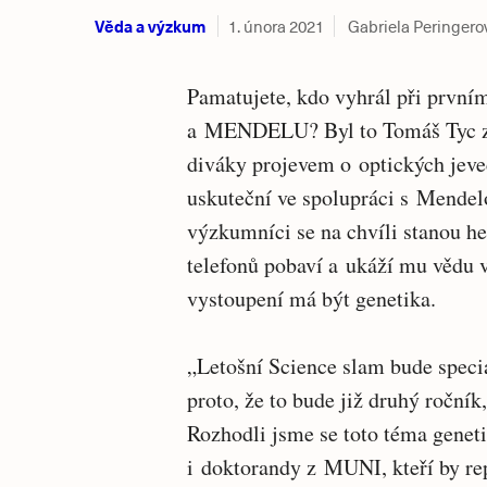
Věda a výzkum
1. února 2021
Gabriela Peringero
Pamatujete, kdo vyhrál při prvn
a MENDELU? Byl to Tomáš Tyc z M
diváky projevem o optických jeve
uskuteční ve spolupráci s Mendel
výzkumníci se na chvíli stanou h
telefonů pobaví a ukáží mu vědu 
vystoupení má být genetika.
„Letošní Science slam bude speciá
proto, že to bude již druhý ročn
Rozhodli jsme se toto téma genet
i doktorandy z MUNI, kteří by rep