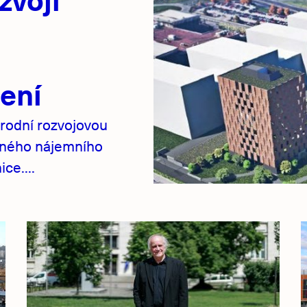
ení
rodní rozvojovou
pného nájemního
ce....