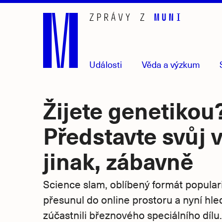
Přejít
na
hlavní
obsah
Události
Věda
a výzkum
Žijete genetikou
Představte svůj
jinak, zábavně
Science slam, oblíbený formát popular
přesunul do online prostoru a nyní hle
zúčastnili březnového speciálního dílu