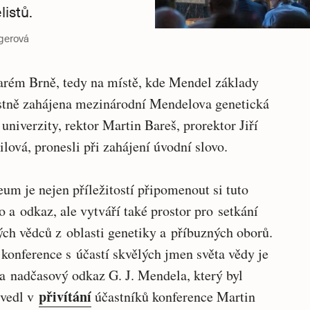
listů.
gerová
arém Brně, tedy na místě, kde Mendel základy
nostně zahájena mezinárodní Mendelova genetická
niverzity, rektor Martin Bareš, prorektor Jiří
lová, pronesli při zahájení úvodní slovo.
um je nejen příležitostí připomenout si tuto
o a odkaz, ale vytváří také prostor pro setkání
h vědců z oblasti genetiky a příbuzných oborů.
onference s účastí skvělých jmen světa vědy je
o a nadčasový odkaz G. J. Mendela, který byl
přivítání
uvedl v
účastníků konference Martin