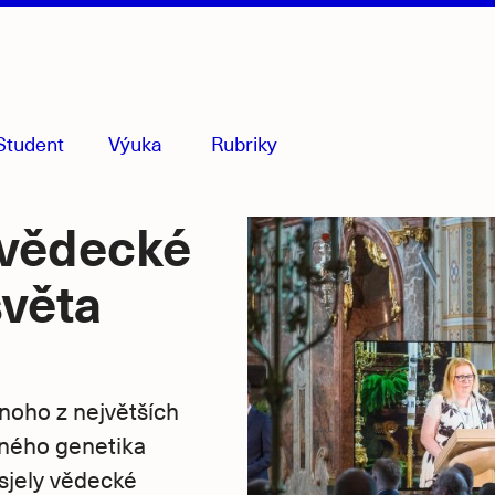
Student
Výuka
Rubriky
menu
sbaleno
 vědecké
světa
dnoho z největších
vného genetika
sjely vědecké