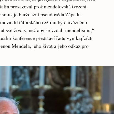
Stalin prosazoval protimendelovská tvrzení
lismus je buržoazní pseudověda Západu.
inova diktátorského režimu bylo uvězněno
vat své životy, než aby se vzdali mendelismu,“
tuální konference představí řadu vynikajících
enou Mendela, jeho život a jeho odkaz pro