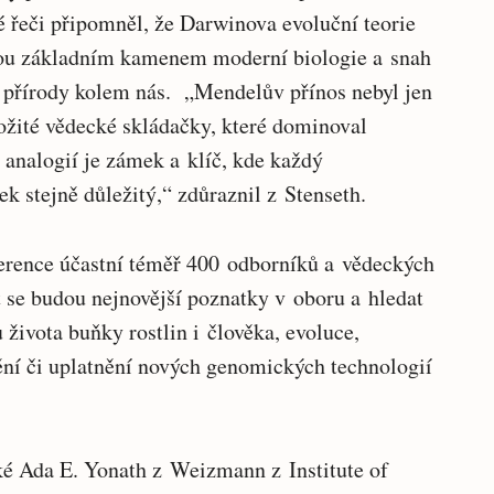
é řeči připomněl, že Darwinova evoluční teorie
ou základním kamenem moderní biologie a snah
a přírody kolem nás. „Mendelův přínos nebyl jen
ožité vědecké skládačky, které dominoval
 analogií je zámek a klíč, kde každý
ek stejně důležitý,“ zdůraznil z Stenseth.
rence účastní téměř 400 odborníků a vědeckých
t se budou nejnovější poznatky v oboru a hledat
 života buňky rostlin i člověka, evoluce,
ní či uplatnění nových genomických technologií
ké Ada E. Yonath z Weizmann z Institute of