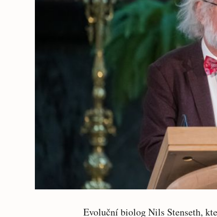
Evoluční biolog Nils Stenseth, kt