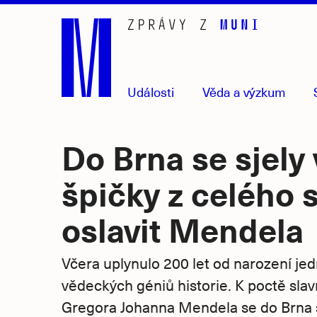
Přejít
na
hlavní
obsah
Události
Věda
a výzkum
Do Brna se sjely
špičky z celého 
oslavit Mendela
Včera uplynulo 200 let od narození je
vědeckých géniů historie. K poctě sla
Gregora Johanna Mendela se do Brna 