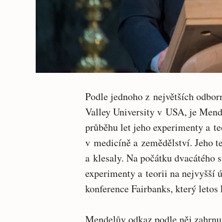
Podle jednoho z největších odbor
Valley University v USA, je Men
průběhu let jeho experimenty a t
v medicíně a zemědělství. Jeho teo
a klesaly. Na počátku dvacátého s
experimenty a teorii na nejvyšší 
konference Fairbanks, který leto
Mendelův odkaz podle něj zahrnuje