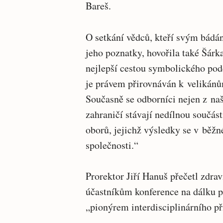
Bareš.
O setkání vědců, kteří svým bádá
jeho poznatky, hovořila také Šárk
nejlepší cestou symbolického pod
je právem přirovnáván k velikánům
Současně se odborníci nejen z naší
zahraničí stávají nedílnou součás
oborů, jejichž výsledky se v běžn
společnosti.“
Prorektor Jiří Hanuš přečetl zdrav
účastníkům konference na dálku po
„pionýrem interdisciplinárního p