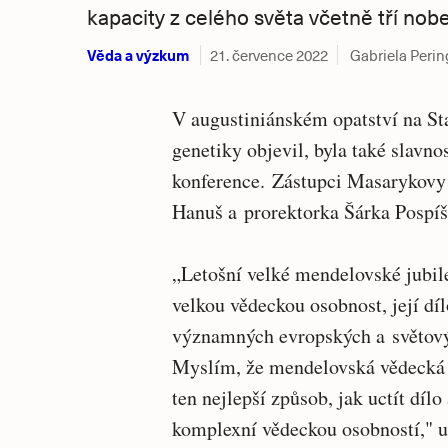
kapacity z celého světa včetně tří nobe
Věda a výzkum
21. července 2022
Gabriela Perin
V augustiniánském opatství na St
genetiky objevil, byla také slav
konference. Zástupci Masarykovy u
Hanuš a prorektorka Šárka Pospíši
„Letošní velké mendelovské jubile
velkou vědeckou osobnost, její díl
významných evropských a světovýc
Myslím, že mendelovská vědecká k
ten nejlepší způsob, jak uctít díl
komplexní vědeckou osobností," 