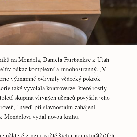
níků na Mendela, Daniela Fairbankse z Utah
delův odkaz komplexní a mnohostranný. „V
eorie významně ovlivnily vědecký pokrok
rie také vyvolala kontroverze, které rostly
toletí skupina vlivných učenců povýšila jeho
úroveň,“ uvedl při slavnostním zahájení
s k Mendelovi vydal novou knihu.
 některé z nejtragičtějších i nejhrdinštějších