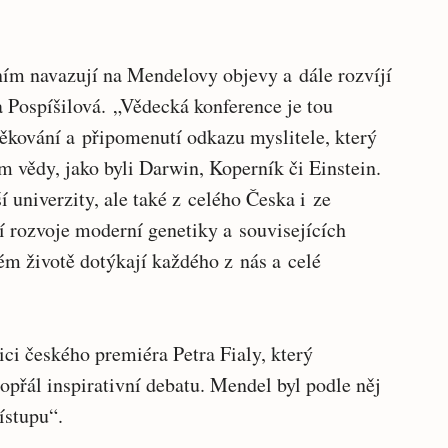
ním navazují na Mendelovy objevy a dále rozvíjí
a Pospíšilová. „Vědecká konference je tou
ěkování a připomenutí odkazu myslitele, který
 vědy, jako byli Darwin, Koperník či Einstein.
 univerzity, ale také z celého Česka i ze
tí rozvoje moderní genetiky a souvisejících
ém životě dotýkají každého z nás a celé
ici českého premiéra Petra Fialy, který
přál inspirativní debatu. Mendel byl podle něj
řístupu“.