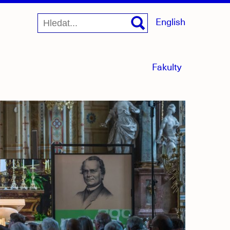
English
menu
Fakulty
sbaleno